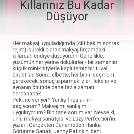
Kıllarınız Bu Kadar
KONTROL
Düşüyor
SITE
HARITASI
Her makyaj uyguladığımda (cilt bakım sonrası
rejim), sürekli olarak makyaj fırçamdaki
PRIVACY
kıllardan endişe duyuyorum. Genellikle,
POLICY
yüzümün her yerine dökülürler - bir zamanlar
küçük minik tüylerle kaplı temiz bir tuval
bıraktılar. Sonra, elbette, her birini seçmem
gerekecek, sonuçta parmak izleri, lekeler ve
aynanın önünde daha fazla zaman
harcanacak.
Peki, ne veriyor? Yanlış fırçaları mı
seçiyorum? Makyajımı yanlış mı
uyguluyorum? Bin tane sorum var. Neyse ki,
ünlü makyaj sanatçısı ve Lazy Perfection'ın
yazarı: Gerçekten Denemeden Harika
Görünme Sanatı, Jenny Patinkin, beni