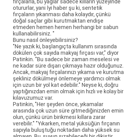
fırçalarla, bu yağlar sadece kılların yüzeyinde
otururlar, yani İyi haber şu ki, sentetik
fırçaların yıkanması daha kolaydır, çünkü
doğal saçlar gibi kurutmaktan endişe
etmeden hemen hemen herhangi bir sabun
kullanabilirsiniz. "
Bunu nasıl önleyebilirsiniz?
"Ne yazık ki, başlangıçta kullanım sırasında
dökülen çok sayıda makyaj fırçası var," diyor
Patinkin. "Bu sadece bir zaman meselesi ve
ne kadar süre dışarı çıkmaya hazır olduğunuz.
Ancak, makyaj fırçalarınızı yıkama ve kurutma
şekliniz dökülmeyi önlemeye yardımcı olmak
için uzun bir yol kat edebilir." Neyse ki, doğru
yaptığınızdan emin olmak için hızlı ve kolay bir
kılavuzumuz var.
Patinkin, "Her şeyden önce, yıkamalar
arasında çok uzun süre gitmediğinizden emin
olun, çünkü ürün birikmesi kıllara zarar
verebilir." "Yıkarken, metal yüksüğün fırçanın
sapıyla buluştuğu noktadan daha yüksek su
almayın. Bu, suyun sızabileceği bir dikiştir.