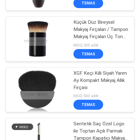
KONTROL
TEMAS
Küçük Düz Bireysel
SITE
167
Makyaj Fırçaları / Tampon
HARITASI
Makyaj Fırçaları Üç Ton
Özel Etiket Makyaj
Yumuşak ve Esnek Lifler
MOQ:500 adet
Fırçaları
PRIVACY
TEMAS
POLICY
XGF Keçi Kıllı Siyah Yarım
Ay Kompakt Makyaj Allık
Fırçası
47
MOQ:500 adet
Doğal Saç Makyaj
TEMAS
Fırçaları
Sentetik Saç Özel Logo
ile Toptan Açılı Parmak
Tampon Kapatıcı Makyaj