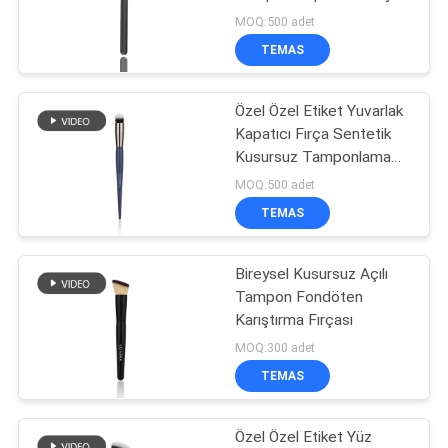
Fırçaları
MOQ:500 adet
TEMAS
89
Sentetik Makyaj
Özel Özel Etiket Yuvarlak
Kapatıcı Fırça Sentetik
Fırçaları
Kusursuz Tamponlama
Karıştırma
MOQ:500 adet
TEMAS
Bireysel Kusursuz Açılı
25
Tampon Fondöten
Profesyonel Makyaj
Karıştırma Fırçası
MOQ:300 adet
Fırça Seti
TEMAS
Özel Özel Etiket Yüz