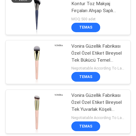
Kontur Toz Makyaj
Fırçaları Ahşap Saplı
27
Yumuşak Sentetik Saç
MOQ:500 adet
Seyahat Makyaj
TEMAS
Fırça Seti
Vonira Güzellik Fabrikası
Özel Özel Etiket Bireysel
Tek Bükücü Temel
Makyaj Fırçası
Negotiatable According To Large Quantity MOQ:500 Adet
TEMAS
52
Makyaj Fırça
Vonira Güzellik Fabrikası
Özel Özel Etiket Bireysel
Koleksiyonu
Tek Yuvarlak Köşeli
Bükme Temel Makyaj
Negotiatable According To Large Quantity MOQ:500 Adet
Fırçası
TEMAS