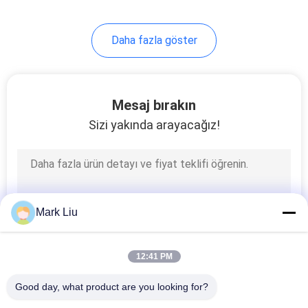
99
Daha fazla göster
Bireysel Makyaj
Fırçaları
Mesaj bırakın
Sizi yakında arayacağız!
23
Vücut Boya Fırçaları
Mark Liu
12:41 PM
Good day, what product are you looking for?