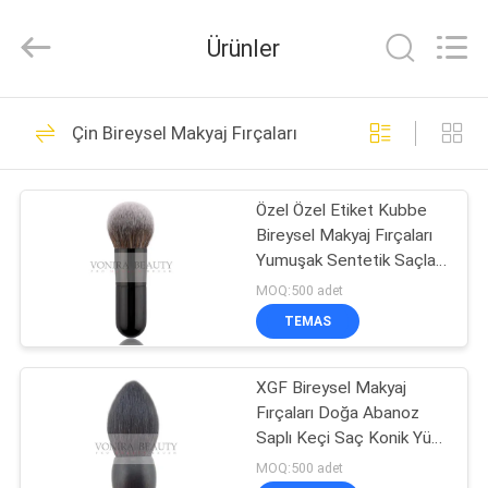
Changsha
Chanmy
Cosmetics
Ürünler
Co.,
Ltd.
All
Rights
Reserved.
EV
99
Çin Bireysel Makyaj Fırçaları
Lüks Makyaj
ÜRÜN:%
Fırçaları
Özel Özel Etiket Kubbe
S
Bireysel Makyaj Fırçaları
Yumuşak Sentetik Saçlar
HAKKIMIZDA
Veya Doğal Saçlar
MOQ:500 adet
TEMAS
142
FABRIKA
Yüksek Kalite
XGF Bireysel Makyaj
TURU
Fırçaları Doğa Abanoz
Makyaj Fırçaları
Saplı Keçi Saç Konik Yüz
KALITE
Kabuki Fırçası
MOQ:500 adet