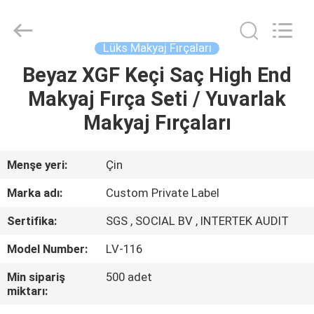
Changsha
Chanmy
Cosmetics
Co.,
Ltd.
Lüks Makyaj Fırçaları
All
Rights
Reserved.
Beyaz XGF Keçi Saç High End
EV
Makyaj Fırça Seti / Yuvarlak
ÜRÜN:%
Makyaj Fırçaları
S
Menşe yeri:
Çin
HAKKIMIZDA
Marka adı:
Custom Private Label
Sertifika:
SGS , SOCIAL BV , INTERTEK AUDIT
FABRIKA
Model Number:
LV-116
TURU
Min sipariş
500 adet
miktarı:
KALITE