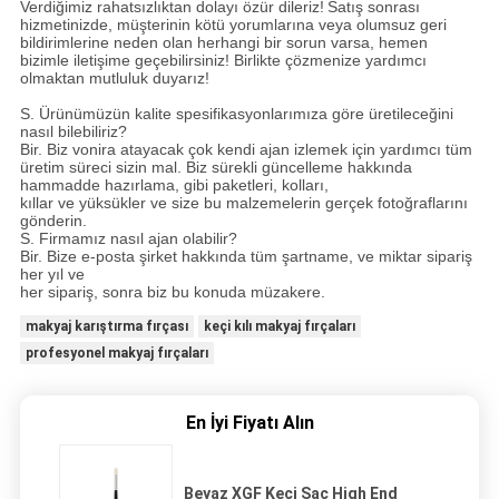
Verdiğimiz rahatsızlıktan dolayı özür dileriz!
Satış sonrası
hizmetinizde, müşterinin kötü yorumlarına veya olumsuz geri
bildirimlerine neden olan herhangi bir sorun varsa, hemen
bizimle iletişime geçebilirsiniz! Birlikte çözmenize yardımcı
olmaktan mutluluk duyarız!
S. Ürünümüzün kalite spesifikasyonlarımıza göre üretileceğini
nasıl bilebiliriz?
Bir. Biz vonira atayacak çok kendi ajan izlemek için yardımcı tüm
üretim süreci sizin mal. Biz sürekli güncelleme hakkında
hammadde hazırlama, gibi paketleri, kolları,
kıllar ve yüksükler ve size bu malzemelerin gerçek fotoğraflarını
gönderin.
S. Firmamız nasıl ajan olabilir?
Bir. Bize e-posta şirket hakkında tüm şartname, ve miktar sipariş
her yıl ve
her sipariş, sonra biz bu konuda müzakere.
makyaj karıştırma fırçası
keçi kılı makyaj fırçaları
profesyonel makyaj fırçaları
En İyi Fiyatı Alın
Beyaz XGF Keçi Saç High End