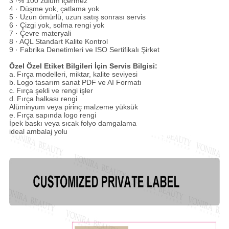
3 ·% 100 zulüm içermez
4 · Düşme yok, çatlama yok
5 · Uzun ömürlü, uzun satış sonrası servis
6 · Çizgi yok, solma rengi yok
7 · Çevre materyali
8 · AQL Standart Kalite Kontrol
9 · Fabrika Denetimleri ve ISO Sertifikalı Şirket
Özel Özel Etiket Bilgileri İçin Servis Bilgisi:
a.
Fırça modelleri, miktar, kalite seviyesi
b.
Logo tasarım sanat PDF ve AI Formatı
c.
Fırça şekli ve rengi işler
d.
Fırça halkası rengi
Alüminyum veya pirinç malzeme yüksük
e.
Fırça sapında logo rengi
İpek baskı veya sıcak folyo damgalama
ideal ambalaj yolu