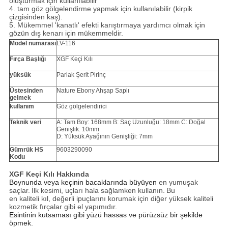
oluşturmak için kullanılabilir
4. tam göz gölgelendirme yapmak için kullanılabilir (kirpik
çizgisinden kaş).
5. Mükemmel 'kanatlı' efekti karıştırmaya yardımcı olmak için
gözün dış kenarı için mükemmeldir.
Model numarası
LV-116
Fırça Başlığı
XGF Keçi Kılı
yüksük
Parlak Şerit Pirinç
Üstesinden
Nature Ebony Ahşap Saplı
gelmek
kullanım
Göz gölgelendirici
Teknik veri
A: Tam Boy: 168mm B: Saç Uzunluğu: 18mm C: Doğal
Genişlik: 10mm
D: Yüksük Ayağının Genişliği: 7mm
Gümrük HS
9603290090
Kodu
XGF Keçi Kılı Hakkında
Boynunda veya
keçinin
bacaklarında büyüyen
en yumuşak
saçlar.
İlk kesimi, uçları hala sağlamken kullanın.
Bu
en kaliteli kıl, değerli ipuçlarını korumak için diğer yüksek kaliteli
kozmetik fırçalar gibi el yapımıdır.
Esintinin kutsaması gibi yüzü hassas ve pürüzsüz bir şekilde
öpmek.