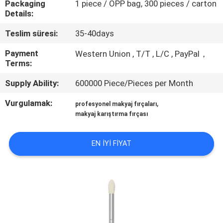
Packaging
1 piece / OPP bag, 300 pieces / carton
KONTROL
Details:
Teslim süresi:
35-40days
SITE
HARITASI
Payment
Western Union , T/T , L/C , PayPal，
Terms:
Supply Ability:
600000 Piece/Pieces per Month
PRIVACY
POLICY
Vurgulamak:
,
profesyonel makyaj fırçaları
makyaj karıştırma fırçası
EN IYI FIYAT