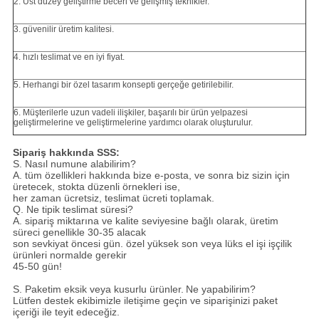
2. Üst düzey geliştirme beceri ve gelişmiş teknikler.
3. güvenilir üretim kalitesi.
4. hızlı teslimat ve en iyi fiyat.
5. Herhangi bir özel tasarım konsepti gerçeğe getirilebilir.
6. Müşterilerle uzun vadeli ilişkiler, başarılı bir ürün yelpazesi
geliştirmelerine ve geliştirmelerine yardımcı olarak oluşturulur.
Sipariş hakkında SSS:
S. Nasıl numune alabilirim?
A. tüm özellikleri hakkında bize e-posta, ve sonra biz sizin için
üretecek, stokta düzenli örnekleri ise,
her zaman ücretsiz, teslimat ücreti toplamak.
Q. Ne tipik teslimat süresi?
A. sipariş miktarına ve kalite seviyesine bağlı olarak, üretim
süreci genellikle 30-35 alacak
son sevkiyat öncesi gün. özel yüksek son veya lüks el işi işçilik
ürünleri normalde gerekir
45-50 gün!
S. Paketim eksik veya kusurlu ürünler.
Ne yapabilirim?
Lütfen destek ekibimizle iletişime geçin ve siparişinizi paket
içeriği ile teyit edeceğiz.