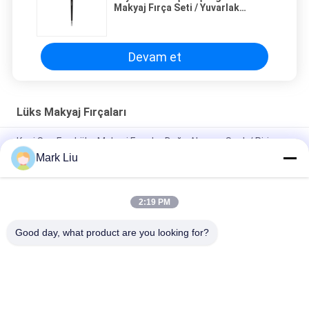
Makyaj Fırça Seti / Yuvarlak
Makyaj Fırçaları
Devam et
Lüks Makyaj Fırçaları
Keçi Saç Fan Lüks Makyaj Fırçalar Doğa Abanoz Saplı / Pirinç
Yüksük
Mark Liu
İnanılmaz yumuşak ve yoğun koyu kahverengi XGF keçi kılı lüks
eğimli pudra makyaj fırçası
2:19 PM
Ultra Deluxe Doğa Samur Saçlı Lüks Sanatçı Fondöten Fırçası
Good day, what product are you looking for?
Popüler Kategoriler
Tüm
Yüksek Kalite 
Lüks Makyaj Fırçaları