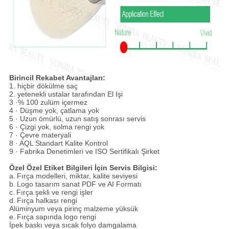
Birincil Rekabet Avantajları:
1. hiçbir dökülme saç
2. yetenekli ustalar tarafından El Işi
3 ·% 100 zulüm içermez
4 · Düşme yok, çatlama yok
5 · Uzun ömürlü, uzun satış sonrası servis
6 · Çizgi yok, solma rengi yok
7 · Çevre materyali
8 · AQL Standart Kalite Kontrol
9 · Fabrika Denetimleri ve ISO Sertifikalı Şirket
Özel Özel Etiket Bilgileri İçin Servis Bilgisi:
a.
Fırça modelleri, miktar, kalite seviyesi
b.
Logo tasarım sanat PDF ve AI Formatı
c.
Fırça şekli ve rengi işler
d.
Fırça halkası rengi
Alüminyum veya pirinç malzeme yüksük
e.
Fırça sapında logo rengi
İpek baskı veya sıcak folyo damgalama