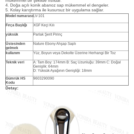
mükemmel bir şekilde fısıldar.
4. Doğa açılı konik abanoz sap mükemmel el dengeler.
5.
Kolay karıştırma ile kusursuz bir uygulama sağlar.
Model numarası
LV-101
Fırça Başlığı
XGF Keçi Kılı
yüksük
Parlak Şerit Pirinç
Üstesinden
Nature Ebony Ahşap Saplı
gelmek
kullanım
Yüz, Boyun veya Dekolte Üzerine Herhangi Bir Toz
Teknik veri
A: Tam Boy: 174mm B: Saç Uzunluğu: 39mm C: Doğal
Genişlik: 64mm
D: Yüksük Ayağının Genişliği: 18mm
Gümrük HS
9603290090
Kodu
Detay: