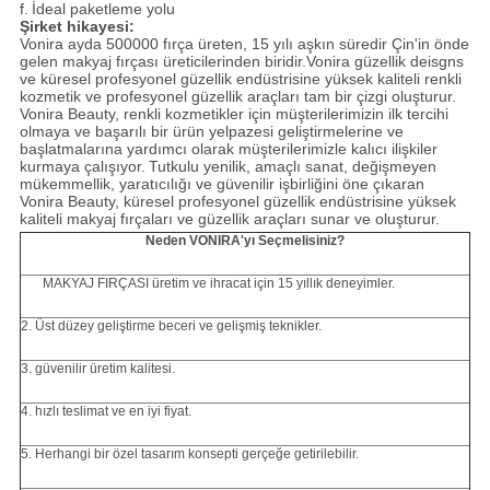
f.
İdeal paketleme yolu
Şirket hikayesi:
Vonira ayda 500000 fırça üreten, 15 yılı aşkın süredir Çin'in önde
gelen makyaj fırçası üreticilerinden biridir.Vonira güzellik deisgns
ve küresel profesyonel güzellik endüstrisine yüksek kaliteli renkli
kozmetik ve profesyonel güzellik araçları tam bir çizgi oluşturur.
Vonira Beauty, renkli kozmetikler için müşterilerimizin ilk tercihi
olmaya ve başarılı bir ürün yelpazesi geliştirmelerine ve
başlatmalarına yardımcı olarak müşterilerimizle kalıcı ilişkiler
kurmaya çalışıyor.
Tutkulu yenilik, amaçlı sanat, değişmeyen
mükemmellik, yaratıcılığı ve güvenilir işbirliğini öne çıkaran
Vonira Beauty, küresel profesyonel güzellik endüstrisine yüksek
kaliteli makyaj fırçaları ve güzellik araçları sunar ve oluşturur.
Neden VONIRA'yı Seçmelisiniz?
MAKYAJ FIRÇASI üretim ve ihracat için 15 yıllık deneyimler.
2. Üst düzey geliştirme beceri ve gelişmiş teknikler.
3. güvenilir üretim kalitesi.
4. hızlı teslimat ve en iyi fiyat.
5. Herhangi bir özel tasarım konsepti gerçeğe getirilebilir.