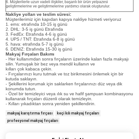
6. Müşterilerle uzun vadeli ilişkiler, başarılı bir ürün yelpazesi
geliştirmelerine ve geliştirmelerine yardımcı olarak oluşturulur.
Nakliye yolları ve teslim süresi:
Müşterilerimiz için kapıdan kapıya nakliye hizmeti veriyoruz
1. ems: etrafında 10-15 iş günü
2. DHL: 3-5 iş günü Etrafında
3. FedEx: Etrafında 4-6 iş günü
4. UPS / TNT: Etrafında 6-8 iş günü
5. hava: etrafında 5-7 iş günü
6. DENIZ: Etrafında 15-30 iş günü
Makyaj Fırçaları Bakımı
- Her kullanımdan sonra fırçaların üzerinde kalan fazla makyajı
silin.
Yumuşak bir bez veya mendil kullanın ve
kılları çok kabaca çekin.
- Fırçalarınızı kuru tutmak ve toz birikmesini önlemek için bir
kutuda saklayın.
- Şekillerini korumak için saklarken fırçalarınızı düz veya dik
konumda tutun.
- Özel bir temizleyici veya ılık su ve hafif şampuan kombinasyonu
kullanarak fırçaları düzenli olarak temizleyin.
- Kılları yıkadıktan sonra yeniden şekillendirin.
makyaj karıştırma fırçası
keçi kılı makyaj fırçaları
profesyonel makyaj fırçaları