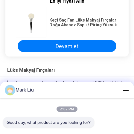
En İyi Fiyatı Alın
Keçi Saç Fan Lüks Makyaj Fırçalar
Doğa Abanoz Saplı / Pirinç Yüksük
Devam et
Lüks Makyaj Fırçaları
İnanılmaz yumuşak ve yoğun koyu kahverengi XGF keçi kılı lüks
eğimli pudra makyaj fırçası
Mark Liu
Ultra Deluxe Doğa Samur Saçlı Lüks Sanatçı Fondöten Fırçası
2:02 PM
Konik Ucu ile XGF Keçi Saç Pudrası Profesyonel Yüz Makyaj
Fırçaları
Good day, what product are you looking for?
Popüler Kategoriler
Tüm