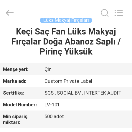
Changsha
Chanmy
Cosmetics
Co.,
Ltd.
Lüks Makyaj Fırçaları
All
Rights
Reserved.
Keçi Saç Fan Lüks Makyaj
EV
Fırçalar Doğa Abanoz Saplı /
ÜRÜN:%
Pirinç Yüksük
S
Menşe yeri:
Çin
HAKKIMIZDA
Marka adı:
Custom Private Label
Sertifika:
SGS , SOCIAL BV , INTERTEK AUDIT
FABRIKA
Model Number:
LV-101
TURU
Min sipariş
500 adet
miktarı:
KALITE