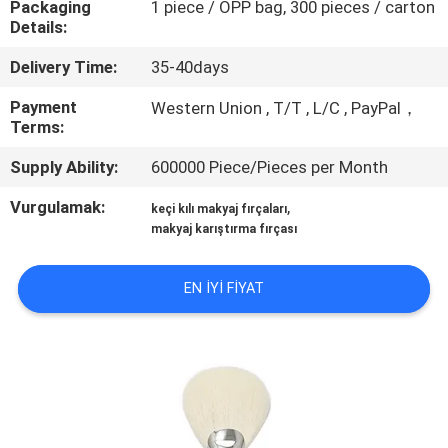
Packaging
1 piece / OPP bag, 300 pieces / carton
KONTROL
Details:
Delivery Time:
35-40days
SITE
HARITASI
Payment
Western Union , T/T , L/C , PayPal，
Terms:
Supply Ability:
600000 Piece/Pieces per Month
PRIVACY
POLICY
Vurgulamak:
,
keçi kılı makyaj fırçaları
makyaj karıştırma fırçası
EN IYI FIYAT