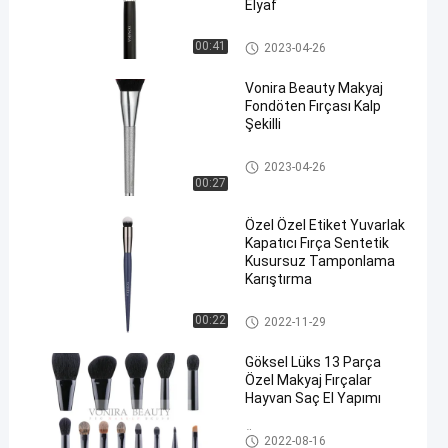
Elyaf
Yüksek Kalite Makyaj Fırçaları
00:41
2023-04-26
Vonira Beauty Makyaj
Fondöten Fırçası Kalp
Şekilli
Bireysel Makyaj Fırçaları
2023-04-26
00:27
Özel Özel Etiket Yuvarlak
Kapatıcı Fırça Sentetik
Kusursuz Tamponlama
Karıştırma
Bireysel Makyaj Fırçaları
00:22
2022-11-29
Göksel Lüks 13 Parça
Özel Makyaj Fırçalar
Hayvan Saç El Yapımı
Özel Etiket Makyaj Fırçaları
2022-08-16