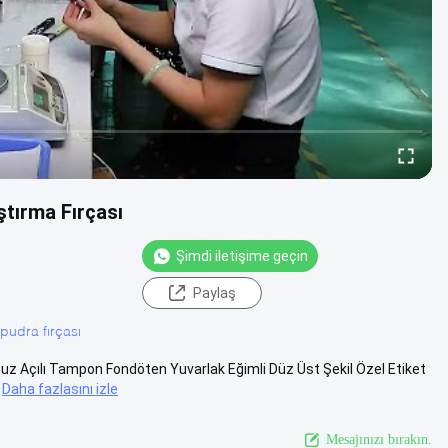
ştırma Fırçası
Şimdi iletişime geçin
Paylaş
pudra fırçası
uz Açılı Tampon Fondöten Yuvarlak Eğimli Düz Üst Şekil Özel Etiket
Daha fazlasını izle
Mesajınızı bırakın.