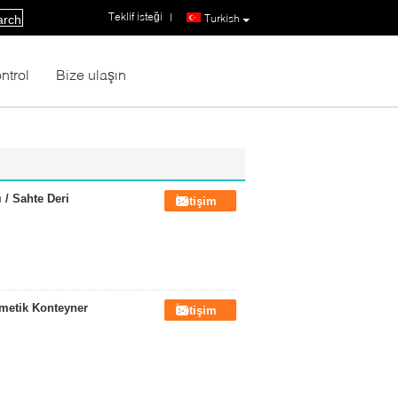
Teklif isteği
|
Turkish
arch
ntrol
Bize ulaşın
 / Sahte Deri
İletişim
zmetik Konteyner
İletişim