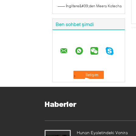
—— İngiltere&#39;den Meera Kotecha
Ben sohbet şimdi
Haberler
Hunan Eyaletindeki Vonira