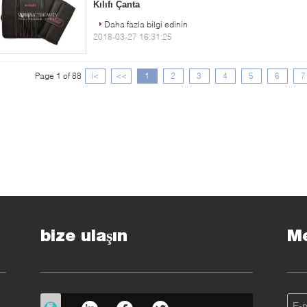
Kılıfı Çanta
Daha fazla bilgi edinin
2018-03-27 16:31:25
Page 1 of 88
|<
<<
1
2
3
4
5
6
7
bize ulaşın
Me