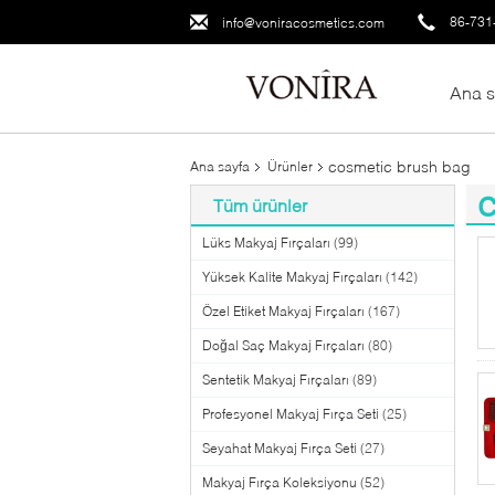
86-731
info@voniracosmetics.com
Ana s
cosmetic brush bag
Ana sayfa
Ürünler
Tüm ürünler
(8
Lüks Makyaj Fırçaları
(99)
Yüksek Kalite Makyaj Fırçaları
(142)
Özel Etiket Makyaj Fırçaları
(167)
Doğal Saç Makyaj Fırçaları
(80)
Sentetik Makyaj Fırçaları
(89)
Profesyonel Makyaj Fırça Seti
(25)
Seyahat Makyaj Fırça Seti
(27)
Makyaj Fırça Koleksiyonu
(52)