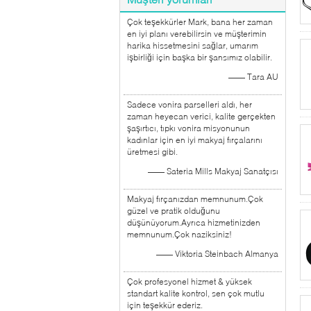
Çok teşekkürler Mark, bana her zaman
en iyi planı verebilirsin ve müşterimin
harika hissetmesini sağlar, umarım
işbirliği için başka bir şansımız olabilir.
—— Tara AU
Sadece vonira parselleri aldı, her
zaman heyecan verici, kalite gerçekten
şaşırtıcı, tıpkı vonira misyonunun
kadınlar için en iyi makyaj fırçalarını
üretmesi gibi.
—— Sateria Mills Makyaj Sanatçısı
Makyaj fırçanızdan memnunum.Çok
güzel ve pratik olduğunu
düşünüyorum.Ayrıca hizmetinizden
memnunum.Çok naziksiniz!
—— Viktoria Steinbach Almanya
Çok profesyonel hizmet & yüksek
standart kalite kontrol, sen çok mutlu
için teşekkür ederiz.