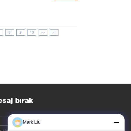
8
9
10
>>
>|
saj bırak
Mark Liu