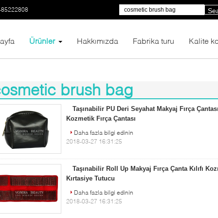
-85222808
Se
ayfa
Ürünler
Hakkımızda
Fabrika turu
Kalite ko
cosmetic brush bag
77)
Taşınabilir PU Deri Seyahat Makyaj Fırça Çantası
Kozmetik Fırça Çantası
Daha fazla bilgi edinin
2018-03-27 16:31:25
Taşınabilir Roll Up Makyaj Fırça Çanta Kılıfı Ko
Kırtasiye Tutucu
Daha fazla bilgi edinin
2018-03-27 16:31:25