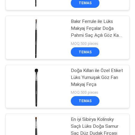
KONTROL
TEMAS
Bakır Ferrule ile Lüks
SITE
Makyaj Fırçalar Doğa
HARITASI
Pahmi Saç Açılı Göz Kaş
Fırçası
MOQ:500 pieces
PRIVACY
TEMAS
POLICY
Doğa Kılları ile Özel Etiket
Lüks Yumuşak Göz Farı
Makyaj Fırça
MOQ:500 pieces
TEMAS
En iyi Sibirya Kolinsky
Saçlı Lüks Doğa Samur
Saç Düz Dudak Fırçası