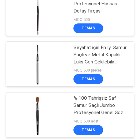
Profesyonel Hassas
Detay Fırçası
MOQ:500
TEMAS
Seyahat için En İyi Samur
Saçlı ve Metal Kapaklı
Lüks Geri Çekilebilir
Dudak Fırçası
MOQ:500 pieces
TEMAS
% 100 Tahrişsiz Saf
Samur Saçlı Jumbo
Profesyonel Genel Göz
Farı Fırçası
MOQ:500 adet
TEMAS