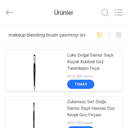
Changsha
Chanmy
Cosmetics
Ürünler
Co.,
Ltd.
All
Rights
Reserved.
EV
makeup blending brush çevrimiçi üretim
ÜRÜN:%
Lüks Doğal Samur Saçlı
S
Küçük Kubbeli Göz
Tanımlayıcı Fırça
HAKKIMIZDA
MOQ:500 pieces
TEMAS
FABRIKA
Zulümsüz Saf Doğa
TURU
Samur Saçlı Hassas Düz
Kırışık Göz Fırçası
KALITE
MOQ:500 pieces