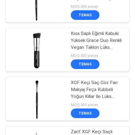
MOQ:500 pieces
TEMAS
Kısa Saplı Eğimli Kabuki
Yüksek Grace Duo Renkli
Vegan Taklon Lüks
Makyaj Fırçaları
MOQ:500 pieces
TEMAS
XGF Keçi Saç Göz Farı
Makyaj Fırça Kubbeli
Yoğun Kıllar Ile Lüks
Makyaj Fırçalar
MOQ:500 pieces
TEMAS
Zarif XGF Keçi Saçlı