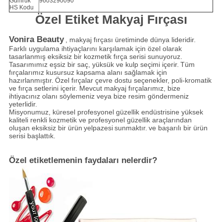
Gümrük
9603290090
HS Kodu
Özel Etiket Makyaj Fırçası
Vonira Beauty
, makyaj fırçası üretiminde dünya lideridir.
Farklı uygulama ihtiyaçlarını karşılamak için özel olarak
tasarlanmış eksiksiz bir kozmetik fırça serisi sunuyoruz.
Tasarımımız eşsiz bir saç, yüksük ve kulp seçimi içerir.
Tüm
fırçalarımız kusursuz kapsama alanı sağlamak için
hazırlanmıştır.
Özel fırçalar çevre dostu seçenekler, poli-kromatik
ve fırça setlerini içerir. Mevcut makyaj fırçalarımız, bize
ihtiyacınız olanı söylemeniz veya bize resim göndermeniz
yeterlidir.
Misyonumuz, küresel profesyonel güzellik endüstrisine yüksek
kaliteli renkli kozmetik ve profesyonel güzellik araçlarından
oluşan eksiksiz bir ürün
yelpazesi
sunmaktır.
ve başarılı bir ürün
serisi başlattık.
Özel etiketlemenin faydaları nelerdir?