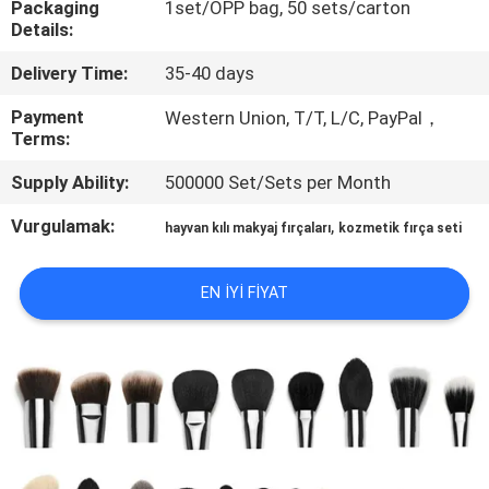
Packaging
1set/OPP bag, 50 sets/carton
KONTROL
Details:
Delivery Time:
35-40 days
SITE
HARITASI
Payment
Western Union, T/T, L/C, PayPal，
Terms:
Supply Ability:
500000 Set/Sets per Month
PRIVACY
POLICY
Vurgulamak:
,
hayvan kılı makyaj fırçaları
kozmetik fırça seti
EN IYI FIYAT