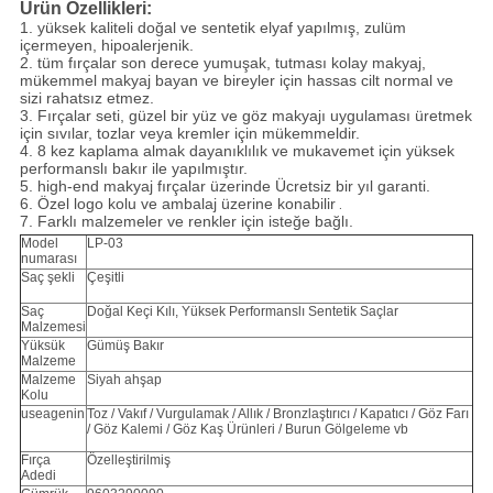
Ürün Özellikleri:
1. yüksek kaliteli doğal ve sentetik elyaf yapılmış, zulüm
içermeyen, hipoalerjenik.
2. tüm fırçalar son derece yumuşak, tutması kolay makyaj,
mükemmel makyaj bayan ve bireyler için hassas cilt normal ve
sizi rahatsız etmez.
3. Fırçalar seti, güzel bir yüz ve göz makyajı uygulaması üretmek
için sıvılar, tozlar veya kremler için mükemmeldir.
4. 8 kez kaplama almak dayanıklılık ve mukavemet için yüksek
performanslı bakır ile yapılmıştır.
5. high-end makyaj fırçalar üzerinde Ücretsiz bir yıl garanti.
6. Özel logo kolu ve ambalaj üzerine konabilir
.
7. Farklı malzemeler ve renkler için isteğe bağlı.
Model
LP-03
numarası
Saç şekli
Çeşitli
Saç
Doğal Keçi Kılı, Yüksek Performanslı Sentetik Saçlar
Malzemesi
Yüksük
Gümüş Bakır
Malzeme
Malzeme
Siyah ahşap
Kolu
useagenin
Toz / Vakıf / Vurgulamak / Allık / Bronzlaştırıcı / Kapatıcı / Göz Farı
/ Göz Kalemi / Göz Kaş Ürünleri / Burun Gölgeleme vb
Fırça
Özelleştirilmiş
Adedi