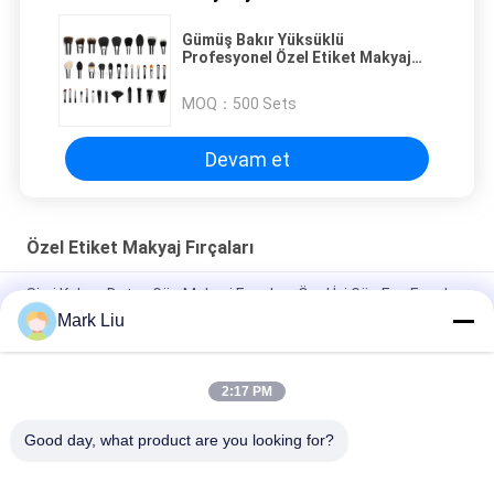
Gümüş Bakır Yüksüklü
Profesyonel Özel Etiket Makyaj
Fırçaları 35 adet
MOQ：
500 Sets
Devam et
Özel Etiket Makyaj Fırçaları
Sivri Kalem Detay Göz Makyaj Fırçaları, Özel İyi Göz Farı Fırçaları
Mark Liu
Vakıf / Kontur için El Yapımı Büyük Duo Sentetik Elyaf Makyaj
Fırçaları Çok Amaçlı
2:17 PM
Küçük Vurgu Fan Özel Özel Etiket Makyaj Fırçaları Zulüm -
Ücretsiz
Good day, what product are you looking for?
Popüler Kategoriler
Tüm