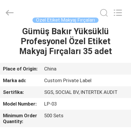
Changsha
Chanmy
Cosmetics
Co.,
Ltd.
Özel Etiket Makyaj Fırçaları
All
Rights
Reserved.
Gümüş Bakır Yüksüklü
EV
Profesyonel Özel Etiket
ÜRÜN:%
Makyaj Fırçaları 35 adet
S
Place of Origin:
China
HAKKIMIZDA
Marka adı:
Custom Private Label
Sertifika:
SGS, SOCIAL BV, INTERTEK AUDIT
FABRIKA
Model Number:
LP-03
TURU
Minimum Order
500 Sets
Quantity:
KALITE