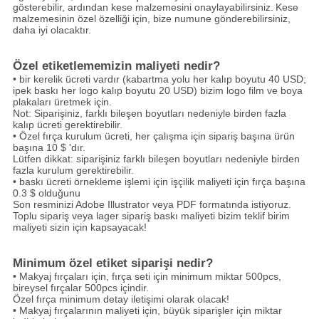
gösterebilir, ardından kese malzemesini onaylayabilirsiniz.
Kese
malzemesinin özel özelliği için, bize numune gönderebilirsiniz,
daha iyi olacaktır.
Özel etiketlememizin maliyeti nedir?
• bir kerelik ücreti vardır (kabartma yolu her kalıp boyutu 40 USD;
ipek baskı her logo kalıp boyutu 20 USD) bizim logo film ve boya
plakaları üretmek için.
Not: Siparişiniz, farklı bileşen boyutları nedeniyle birden fazla
kalıp ücreti gerektirebilir.
• Özel fırça kurulum ücreti, her çalışma için sipariş başına ürün
başına 10 $ 'dır.
Lütfen dikkat: siparişiniz farklı bileşen boyutları nedeniyle birden
fazla kurulum gerektirebilir.
• baskı ücreti örnekleme işlemi için işçilik maliyeti için fırça başına
0.3 $ olduğunu
Son resminizi Adobe Illustrator veya PDF formatında istiyoruz.
Toplu sipariş veya lager sipariş baskı maliyeti bizim teklif birim
maliyeti sizin için kapsayacak!
Minimum özel etiket siparişi nedir?
• Makyaj fırçaları için, fırça seti için minimum miktar 500pcs,
bireysel fırçalar 500pcs içindir.
Özel fırça minimum detay iletişimi olarak olacak!
• Makyaj fırçalarının maliyeti için, büyük siparişler için miktar