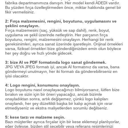
fabrika departmanımıza danışın.
Her model kendi ADEDI vardır.
Bu yüzden fırça özelleştirmeden önce, miktar hakkında genel bir
fikir vermelisiniz.
2: Fırça malzemesini, rengini, boyutunu, uygulamasını ve
şeklini onaylayın.
Fırça malzemesini (saç, yüksük ve sap dahil), renk, boyut,
uygulama ve şekil üzerinde netleştirin.
Her parçanın fırça
boyutunu, rengini, malzemesini onaylayın.
Herhangi bir renk
gereksinimleri, ayrıca sanat üzerinde işaretleyin. Orijinal örnekleri
varsa, fiziksel örnekleri bize gönderdiğinizden emin olun böylece
her şey doğru ve hızlı yönde gidecek.
3: bize AI ve PDF formatında logo sanat göndermek.
JPG VEYA JPEG formatı iyi, ancak AI formatınız da varsa, bana
göndermeyi unutmayın, her iki formatı da gönderebilirseniz en
iyisi olacaktır.
4: Logo rengini, konumunu onaylayın.
Logo boyutunu nasıl onaylayacağınızı bilmiyorsanız, lütfen bize
bırakın ve sizin için bir öneri yapacağız, ancak bizimle
onayladıktan sonra, artık değişemez, çünkü logo kalıpları
onaylandı, her şey düzeltildi başka bir kalıp açmak için ısrar
etmediyseniz ve ekstra maliyetlerden sorumlu değilseniz.
5: kese tarzı ve malzeme seçin.
Bazı müşteriler ayrıca fırçalar için bir kese eklemeyi planlıyorlar,
eğer öyleyse, bizden stil seçebilir veya referans resimlerinizi