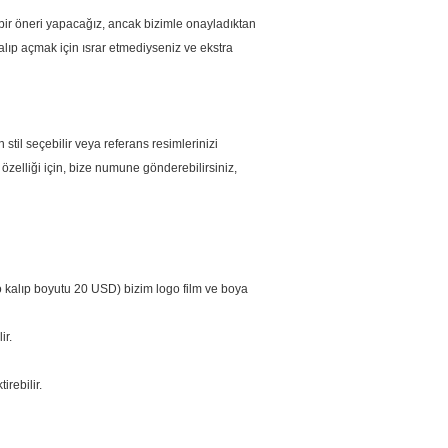
 bir öneri yapacağız, ancak bizimle onayladıktan
kalıp açmak için ısrar etmediyseniz ve ekstra
 stil seçebilir veya referans resimlerinizi
zelliği için, bize numune gönderebilirsiniz,
go kalıp boyutu 20 USD) bizim logo film ve boya
ir.
irebilir.