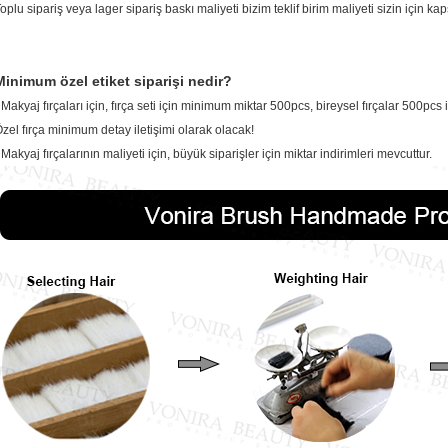
oplu sipariş veya lager sipariş baskı maliyeti bizim teklif birim maliyeti sizin için k
Minimum özel etiket siparişi nedir?
 Makyaj fırçaları için, fırça seti için minimum miktar 500pcs, bireysel fırçalar 500pcs i
zel fırça minimum detay iletişimi olarak olacak!
 Makyaj fırçalarının maliyeti için, büyük siparişler için miktar indirimleri mevcuttur.