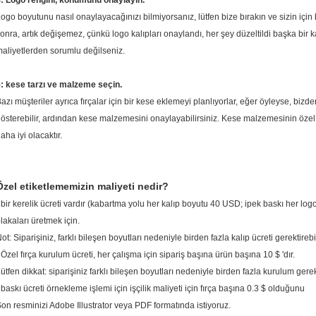
: Logo rengini, konumunu onaylayın.
ogo boyutunu nasıl onaylayacağınızı bilmiyorsanız, lütfen bize bırakın ve sizin için
onra, artık değişemez, çünkü logo kalıpları onaylandı, her şey düzeltildi başka bir 
aliyetlerden sorumlu değilseniz.
: kese tarzı ve malzeme seçin.
azı müşteriler ayrıca fırçalar için bir kese eklemeyi planlıyorlar, eğer öyleyse, bizden
österebilir, ardından kese malzemesini onaylayabilirsiniz.
Kese malzemesinin özel ö
aha iyi olacaktır.
Özel etiketlememizin maliyeti nedir?
 bir kerelik ücreti vardır (kabartma yolu her kalıp boyutu 40 USD; ipek baskı her lo
lakaları üretmek için.
ot: Siparişiniz, farklı bileşen boyutları nedeniyle birden fazla kalıp ücreti gerektirebil
 Özel fırça kurulum ücreti, her çalışma için sipariş başına ürün başına 10 $ 'dır.
ütfen dikkat: siparişiniz farklı bileşen boyutları nedeniyle birden fazla kurulum gerekt
 baskı ücreti örnekleme işlemi için işçilik maliyeti için fırça başına 0.3 $ olduğunu
on resminizi Adobe Illustrator veya PDF formatında istiyoruz.