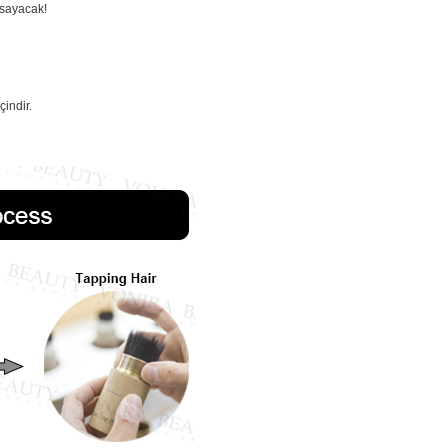
apsayacak!
çindir.