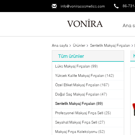
86-731
info@voniracosmetics.com
Ana s
Ana sayfa
Ürünler
Sentetik Makyaj Fırçaları
Tüm ürünler
Lüks Makyaj Fırçaları
(99)
Yüksek Kalite Makyaj Fırçaları
(142)
Özel Etiket Makyaj Fırçaları
(167)
Doğal Saç Makyaj Fırçaları
(47)
Sentetik Makyaj Fırçaları
(89)
Profesyonel Makyaj Fırça Seti
(25)
Seyahat Makyaj Fırça Seti
(27)
Makyaj Fırça Koleksiyonu
(52)