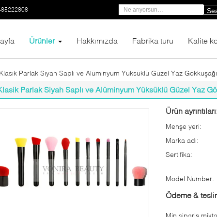
-85222808
Se
ayfa
Ürünler
Hakkımızda
Fabrika turu
Kalite ko
Klasik Parlak Siyah Saplı ve Alüminyum Yüksüklü Güzel Yaz Gökkuşağı 
Klasik Parlak Siyah Saplı ve Alüminyum Yüksüklü Güzel Yaz Gö
Ürün ayrıntıları
Menşe yeri:
Marka adı:
Sertifika:
Model Number:
Ödeme & teslim
Min sipariş mikta