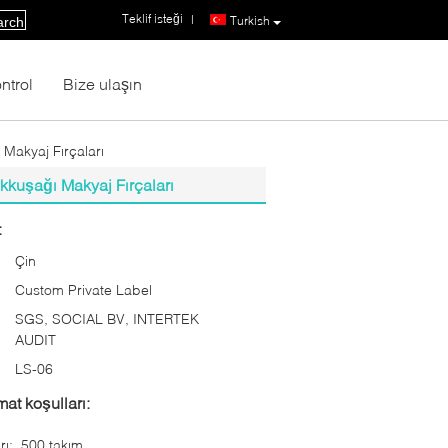
Teklif isteği
|
Turkish
arch
ntrol
Bize ulaşın
Makyaj Fırçaları
kkuşağı Makyaj Fırçaları
:
Çin
Custom Private Label
SGS, SOCIAL BV, INTERTEK
AUDIT
LS-06
at koşulları:
rı:
500 takım