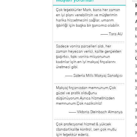
Çok teşekkürler Mark, bana her zaman
en iyi planı verebilirsin ve müşterimin
harika hissetmesini sağlar, umarım
işbirliği için başka bir şansımız olabilir.
B
—— Tara AU
k
y
Sadece vonira parselleri aldı, her
zaman heyecan verici, kalite gerçekten
şaşırtıcı, tıpkı vonira misyonunun
kadınlar için en iyi makyaj fırçalarını
1
üretmesi gibi.
m
—— Sateria Mills Makyaj Sanatçısı
k
Makyaj fırçanızdan memnunum.Çok
2
güzel ve pratik olduğunu
m
düşünüyorum.Ayrıca hizmetinizden
u
memnunum.Çok naziksiniz!
3
—— Viktoria Steinbach Almanya
h
Çok profesyonel hizmet & yüksek
4
standart kalite kontrol, sen çok mutlu
y
için teşekkür ederiz.