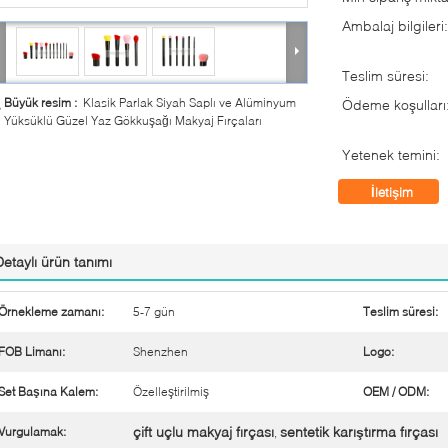
Ambalaj bilgileri:
Teslim süresi:
Büyük resim :
Klasik Parlak Siyah Saplı ve Alüminyum
Ödeme koşulları
Yüksüklü Güzel Yaz Gökkuşağı Makyaj Fırçaları
Yetenek temini:
İletişim
Detaylı ürün tanımı
Örnekleme zamanı:
5-7 gün
Teslim süresi:
FOB Limanı:
Shenzhen
Logo:
Set Başına Kalem:
Özelleştirilmiş
OEM / ODM:
çift ​​uçlu makyaj fırçası
sentetik karıştırma fırçası
Vurgulamak:
,