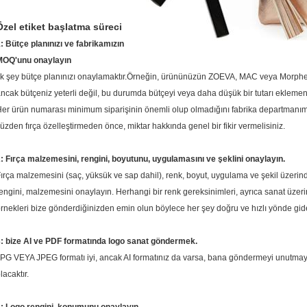
Özel etiket başlatma süreci
: Bütçe planınızı ve fabrikamızın
MOQ'unu onaylayın
lk şey bütçe planınızı onaylamaktır.Örneğin, ürününüzün ZOEVA, MAC veya Morphe fır
ncak bütçeniz yeterli değil, bu durumda bütçeyi veya daha düşük bir tutarı eklemeniz
er ürün numarası minimum siparişinin önemli olup olmadığını fabrika departmanım
üzden fırça özelleştirmeden önce, miktar hakkında genel bir fikir vermelisiniz.
: Fırça malzemesini, rengini, boyutunu, uygulamasını ve şeklini onaylayın.
ırça malzemesini (saç, yüksük ve sap dahil), renk, boyut, uygulama ve şekil üzerinde
engini, malzemesini onaylayın.
Herhangi bir renk gereksinimleri, ayrıca sanat üzerind
rnekleri bize gönderdiğinizden emin olun böylece her şey doğru ve hızlı yönde gid
: bize AI ve PDF formatında logo sanat göndermek.
PG VEYA JPEG formatı iyi, ancak AI formatınız da varsa, bana göndermeyi unutmayın,
lacaktır.