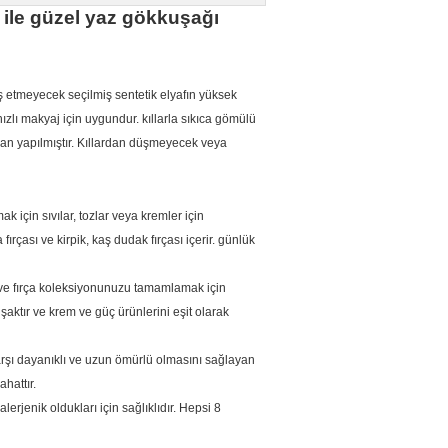
 ile güzel yaz gökkuşağı
ş etmeyecek seçilmiş sentetik elyafın yüksek
ızlı makyaj için uygundur. kıllarla sıkıca gömülü
n yapılmıştır.
Kıllardan düşmeyecek veya
k için sıvılar, tozlar veya kremler için
a fırçası ve kirpik, kaş dudak fırçası içerir. günlük
nlü ve fırça koleksiyonunuzu tamamlamak için
tır ve krem ​​ve güç ürünlerini eşit olarak
karşı dayanıklı ve uzun ömürlü olmasını sağlayan
hattır.
lerjenik oldukları için sağlıklıdır. Hepsi 8