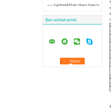
5
—— İngiltere&#39;den Meera Kotecha
m
6
Ben sohbet şimdi