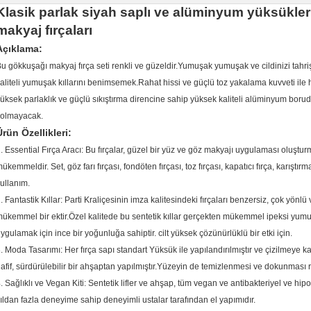
Klasik parlak siyah saplı ve alüminyum yüksükler
makyaj fırçaları
Açıklama:
u gökkuşağı makyaj fırça seti renkli ve güzeldir.Yumuşak yumuşak ve cildinizi tahri
aliteli yumuşak kıllarını benimsemek.Rahat hissi ve güçlü toz yakalama kuvveti ile h
üksek parlaklık ve güçlü sıkıştırma direncine sahip yüksek kaliteli alüminyum boruda
solmayacak.
Ürün Özellikleri:
. Essential Fırça Aracı: Bu fırçalar, güzel bir yüz ve göz makyajı uygulaması oluşturma
ükemmeldir. Set, göz farı fırçası, fondöten fırçası, toz fırçası, kapatıcı fırça, karıştırm
ullanım.
. Fantastik Kıllar: Parti Kraliçesinin imza kalitesindeki fırçaları benzersiz, çok yö
ükemmel bir ektir.Özel kalitede bu sentetik kıllar gerçekten mükemmel ipeksi yumuşak
ygulamak için ince bir yoğunluğa sahiptir. cilt yüksek çözünürlüklü bir etki için.
. Moda Tasarımı: Her fırça sapı standart Yüksük ile yapılandırılmıştır ve çizilmeye 
afif, sürdürülebilir bir ahşaptan yapılmıştır.Yüzeyin de temizlenmesi ve dokunması ra
. Sağlıklı ve Vegan Kiti: Sentetik lifler ve ahşap, tüm vegan ve antibakteriyel ve hipoa
ıldan fazla deneyime sahip deneyimli ustalar tarafından el yapımıdır.