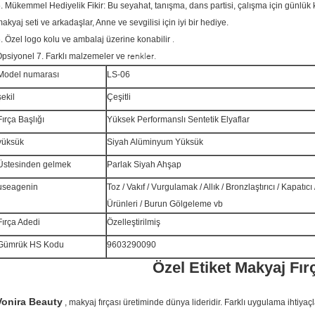
. Mükemmel Hediyelik Fikir: Bu seyahat, tanışma, dans partisi, çalışma için günlük
akyaj seti ve arkadaşlar, Anne ve sevgilisi için iyi bir hediye.
.
.
Özel logo kolu ve ambalaj üzerine konabilir
renkler.
Opsiyonel
7.
Farklı malzemeler ve
Model numarası
LS-06
şekil
Çeşitli
Fırça Başlığı
Yüksek Performanslı Sentetik Elyaflar
yüksük
Siyah Alüminyum Yüksük
Üstesinden gelmek
Parlak Siyah Ahşap
useagenin
Toz / Vakıf / Vurgulamak / Allık / Bronzlaştırıcı / Kapatı
Ürünleri / Burun Gölgeleme vb
Fırça Adedi
Özelleştirilmiş
Gümrük HS Kodu
9603290090
Özel Etiket Makyaj Fır
Vonira Beauty
, makyaj fırçası üretiminde dünya lideridir.
Farklı uygulama ihtiyaçl