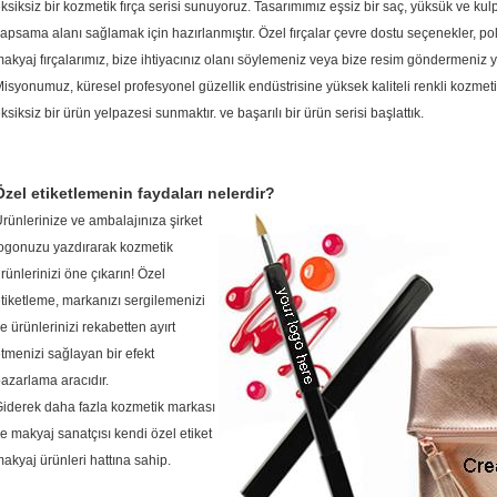
ksiksiz bir kozmetik fırça serisi sunuyoruz.
Tasarımımız eşsiz bir saç, yüksük ve kulp 
apsama alanı sağlamak için hazırlanmıştır.
Özel fırçalar çevre dostu seçenekler, poli
akyaj fırçalarımız, bize ihtiyacınız olanı söylemeniz veya bize resim göndermeniz ye
isyonumuz, küresel profesyonel güzellik endüstrisine yüksek kaliteli renkli kozmet
ksiksiz bir ürün
yelpazesi
sunmaktır.
ve başarılı bir ürün serisi başlattık.
Özel etiketlemenin faydaları nelerdir?
rünlerinize ve ambalajınıza şirket
ogonuzu yazdırarak kozmetik
rünlerinizi öne çıkarın!
Özel
tiketleme, markanızı sergilemenizi
e ürünlerinizi rekabetten ayırt
tmenizi sağlayan bir efekt
azarlama aracıdır.
iderek daha fazla kozmetik markası
e makyaj sanatçısı kendi özel etiket
akyaj ürünleri hattına sahip.