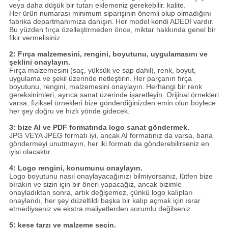
veya daha düşük bir tutarı eklemeniz gerekebilir. kalite.
Her ürün numarası minimum siparişinin önemli olup olmadığını
fabrika departmanımıza danışın.
Her model kendi ADEDI vardır.
Bu yüzden fırça özelleştirmeden önce, miktar hakkında genel bir
fikir vermelisiniz.
2: Fırça malzemesini, rengini, boyutunu, uygulamasını ve
şeklini onaylayın.
Fırça malzemesini (saç, yüksük ve sap dahil), renk, boyut,
uygulama ve şekil üzerinde netleştirin.
Her parçanın fırça
boyutunu, rengini, malzemesini onaylayın.
Herhangi bir renk
gereksinimleri, ayrıca sanat üzerinde işaretleyin. Orijinal örnekleri
varsa, fiziksel örnekleri bize gönderdiğinizden emin olun böylece
her şey doğru ve hızlı yönde gidecek.
3: bize AI ve PDF formatında logo sanat göndermek.
JPG VEYA JPEG formatı iyi, ancak AI formatınız da varsa, bana
göndermeyi unutmayın, her iki formatı da gönderebilirseniz en
iyisi olacaktır.
4: Logo rengini, konumunu onaylayın.
Logo boyutunu nasıl onaylayacağınızı bilmiyorsanız, lütfen bize
bırakın ve sizin için bir öneri yapacağız, ancak bizimle
onayladıktan sonra, artık değişemez, çünkü logo kalıpları
onaylandı, her şey düzeltildi başka bir kalıp açmak için ısrar
etmediyseniz ve ekstra maliyetlerden sorumlu değilseniz.
5: kese tarzı ve malzeme seçin.