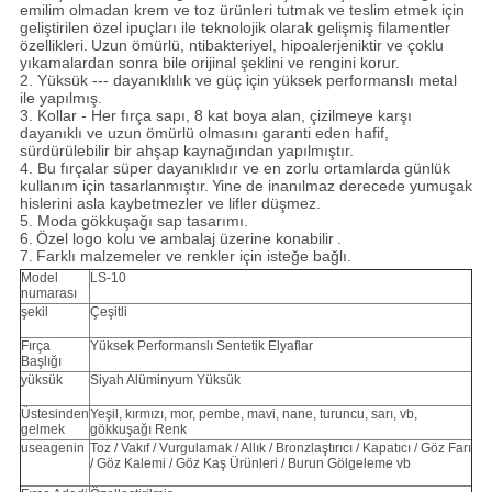
emilim olmadan krem ​​ve toz ürünleri tutmak ve teslim etmek için
geliştirilen özel ipuçları ile teknolojik olarak gelişmiş filamentler
özellikleri.
Uzun ömürlü, ntibakteriyel, hipoalerjeniktir ve çoklu
yıkamalardan sonra bile orijinal şeklini ve rengini korur.
2. Yüksük --- dayanıklılık ve güç için yüksek performanslı metal
ile yapılmış.
3. Kollar - Her fırça sapı, 8 kat boya alan, çizilmeye karşı
dayanıklı ve uzun ömürlü olmasını garanti eden hafif,
sürdürülebilir bir ahşap kaynağından yapılmıştır.
4. Bu fırçalar süper dayanıklıdır ve en zorlu ortamlarda günlük
kullanım için tasarlanmıştır.
Yine de inanılmaz derecede yumuşak
hislerini asla kaybetmezler ve lifler düşmez.
5. Moda gökkuşağı sap tasarımı.
6.
Özel logo kolu ve ambalaj üzerine konabilir
.
7.
Farklı malzemeler ve renkler için isteğe bağlı.
Model
LS-10
numarası
şekil
Çeşitli
Fırça
Yüksek Performanslı Sentetik Elyaflar
Başlığı
yüksük
Siyah Alüminyum Yüksük
Üstesinden
Yeşil, kırmızı, mor, pembe, mavi, nane, turuncu, sarı, vb,
gelmek
gökkuşağı Renk
useagenin
Toz / Vakıf / Vurgulamak / Allık / Bronzlaştırıcı / Kapatıcı / Göz Farı
/ Göz Kalemi / Göz Kaş Ürünleri / Burun Gölgeleme vb