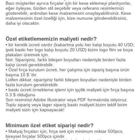
Bazı müşteriler ayrıca fırçalar için bir kese eklemeyi planlıyorlar,
eğer öyleyse, bizden stil seçebilir veya referans resimlerinizi
gösterebilir, ardından kese malzemesini onaylayabilirsiniz.
Kese
malzemesinin özel özelliği için, bize numune gönderebilirsiniz,
daha iyi olacaktır.
Özel etiketlememizin maliyeti nedir?
• bir kerelik ücreti vardır (kabartma yolu her kalıp boyutu 40 USD;
ipek baskı her logo kalıp boyutu 20 USD) bizim logo film ve boya
plakaları üretmek için.
Not: Siparişiniz, farklı bileşen boyutları nedeniyle birden fazla
kalıp ücreti gerektirebilir.
• Özel fırça kurulum ücreti, her çalışma için sipariş başına ürün
başına 10 $ 'dır.
Lütfen dikkat: siparişiniz farklı bileşen boyutları nedeniyle birden
fazla kurulum gerektirebilir.
• baskı ücreti örnekleme işlemi için işçilik maliyeti için fırça başına
0.3 $ olduğunu
Son resminizi Adobe Illustrator veya PDF formatında istiyoruz.
Toplu sipariş veya lager sipariş baskı maliyeti bizim teklif birim
maliyeti sizin için kapsayacak!
Minimum özel etiket siparişi nedir?
• Makyaj fırçaları için, fırça seti için minimum miktar 500pcs,
bireysel fırçalar 500pcs içindir.