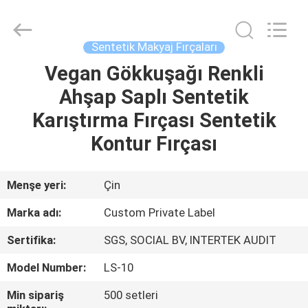
Changsha
Chanmy
Cosmetics
Co.,
Ltd.
Sentetik Makyaj Fırçaları
All
Rights
Reserved.
Vegan Gökkuşağı Renkli
EV
Ahşap Saplı Sentetik
ÜRÜN:%
Karıştırma Fırçası Sentetik
S
Kontur Fırçası
HAKKIMIZDA
Menşe yeri:
Çin
Marka adı:
Custom Private Label
FABRIKA
Sertifika:
SGS, SOCIAL BV, INTERTEK AUDIT
TURU
Model Number:
LS-10
KALITE
Min sipariş
500 setleri