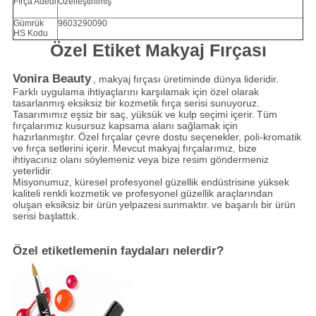
Fırça Adedi
Özelleştirilmiş
Gümrük
9603290090
HS Kodu
Özel Etiket Makyaj Fırçası
Vonira Beauty
, makyaj fırçası üretiminde dünya lideridir.
Farklı uygulama ihtiyaçlarını karşılamak için özel olarak
tasarlanmış eksiksiz bir kozmetik fırça serisi sunuyoruz.
Tasarımımız eşsiz bir saç, yüksük ve kulp seçimi içerir.
Tüm
fırçalarımız kusursuz kapsama alanı sağlamak için
hazırlanmıştır.
Özel fırçalar çevre dostu seçenekler, poli-kromatik
ve fırça setlerini içerir. Mevcut makyaj fırçalarımız, bize
ihtiyacınız olanı söylemeniz veya bize resim göndermeniz
yeterlidir.
Misyonumuz, küresel profesyonel güzellik endüstrisine yüksek
kaliteli renkli kozmetik ve profesyonel güzellik araçlarından
oluşan eksiksiz bir ürün
yelpazesi
sunmaktır.
ve başarılı bir ürün
serisi başlattık.
Özel etiketlemenin faydaları nelerdir?