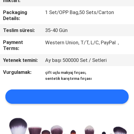
miktarı:
KONTROL
Packaging
1 Set/OPP Bag,50 Sets/Carton
Details:
SITE
Teslim süresi:
35-40 Gün
HARITASI
Payment
Western Union, T/T, L/C, PayPal，
Terms:
PRIVACY
Yetenek temini:
Ay başı 500000 Set / Setleri
POLICY
Vurgulamak:
,
çift ​​uçlu makyaj fırçası
sentetik karıştırma fırçası