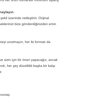
ntrol her ürün numarası minimum sipariş
naylayın.
ekil üzerinde netleştirin.
Orijinal
rneklerinizi bize gönderdiğinizden emin
eyi unutmayın, her iki formatı da
e sizin için bir öneri yapacağız, ancak
dı, her şey düzeltildi başka bir kalıp
z.
 montajı