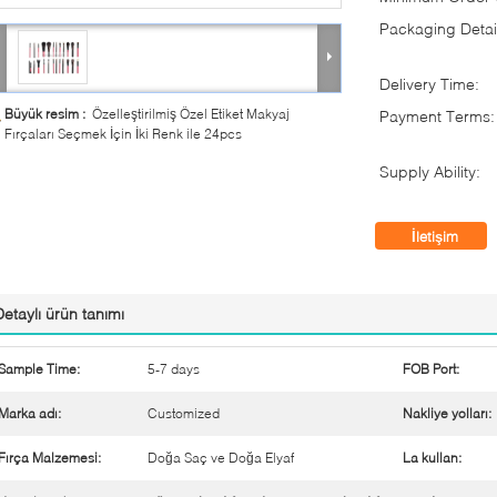
Packaging Detai
Delivery Time:
Büyük resim :
Özelleştirilmiş Özel Etiket Makyaj
Payment Terms:
Fırçaları Seçmek İçin İki Renk ile 24pcs
Supply Ability:
İletişim
Detaylı ürün tanımı
Sample Time:
5-7 days
FOB Port:
Marka adı:
Customized
Nakliye yolları:
Fırça Malzemesi:
Doğa Saç ve Doğa Elyaf
La kullan: