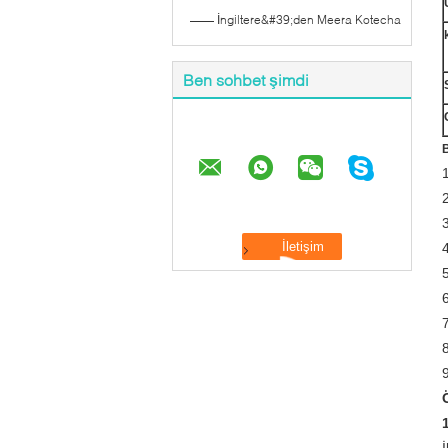
—— İngiltere&#39;den Meera Kotecha
Ben sohbet şimdi
B
2