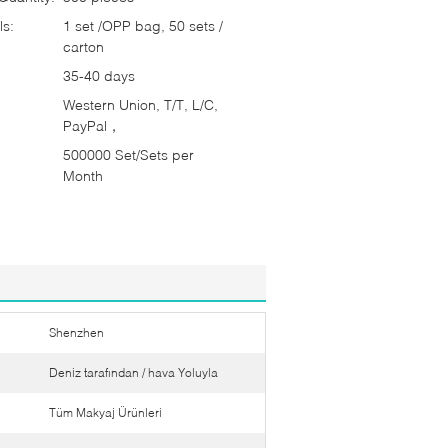
ls:
1 set /OPP bag, 50 sets /
carton
35-40 days
Western Union, T/T, L/C,
PayPal，
500000 Set/Sets per
Month
Shenzhen
Deniz tarafından / hava Yoluyla
Tüm Makyaj Ürünleri