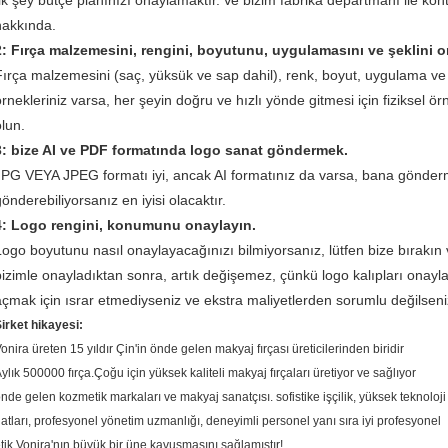
İlk şey bütçe planınızı onaylamaktır.
Ve bizim fabrika departmanı ile ko
hakkında.
2: Fırça malzemesini, rengini, boyutunu, uygulamasını ve şeklini o
Fırça malzemesini (saç, yüksük ve sap dahil), renk, boyut, uygulama ve ş
örnekleriniz varsa, her şeyin doğru ve hızlı yönde gitmesi için fiziksel ö
olun.
3: bize AI ve PDF formatında logo sanat göndermek.
JPG VEYA JPEG formatı iyi, ancak AI formatınız da varsa, bana gönderm
önderebiliyorsanız en iyisi olacaktır.
4: Logo rengini, konumunu onaylayın.
Logo boyutunu nasıl onaylayacağınızı bilmiyorsanız, lütfen bize bırakın v
bizimle onayladıktan sonra, artık değişemez, çünkü logo kalıpları onaylan
açmak için ısrar etmediyseniz ve ekstra maliyetlerden sorumlu değilseni
irket hikayesi:
onira üreten 15 yıldır Çin'in önde gelen makyaj fırçası üreticilerinden biridir
ylık 500000 fırça.Çoğu için yüksek kaliteli makyaj fırçaları üretiyor ve sağlıyor
nde gelen kozmetik markaları ve makyaj sanatçısı. sofistike işçilik, yüksek teknoloji
atları, profesyonel yönetim uzmanlığı, deneyimli personel yanı sıra iyi profesyonel
tik Vonira'nın büyük bir üne kavuşmasını sağlamıştır!