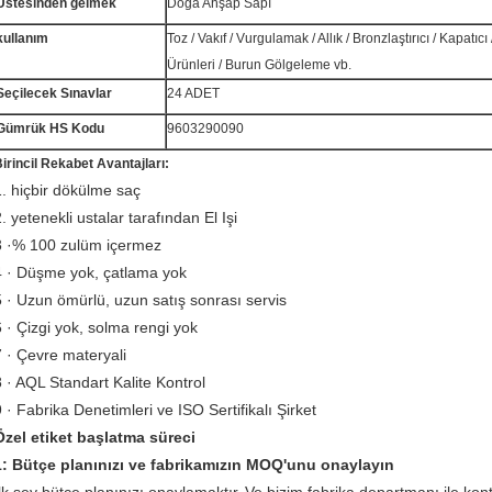
Üstesinden gelmek
Doğa Ahşap Sapı
kullanım
Toz / Vakıf / Vurgulamak / Allık / Bronzlaştırıcı / Kapatı
Ürünleri / Burun Gölgeleme vb.
Seçilecek Sınavlar
24 ADET
Gümrük HS Kodu
9603290090
irincil Rekabet Avantajları:
1. hiçbir dökülme saç
. yetenekli ustalar tarafından El Işi
3 ·% 100 zulüm içermez
4 · Düşme yok, çatlama yok
5 · Uzun ömürlü, uzun satış sonrası servis
6 · Çizgi yok, solma rengi yok
7 · Çevre materyali
8 · AQL Standart Kalite Kontrol
9 · Fabrika Denetimleri ve ISO Sertifikalı Şirket
Özel etiket başlatma süreci
1: Bütçe planınızı ve fabrikamızın MOQ'unu onaylayın