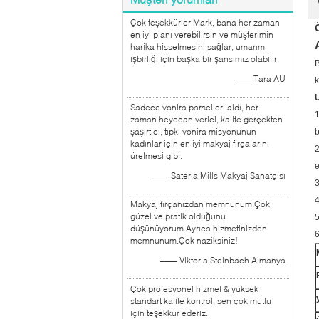
Çok teşekkürler Mark, bana her zaman
en iyi planı verebilirsin ve müşterimin
harika hissetmesini sağlar, umarım
işbirliği için başka bir şansımız olabilir.
B
—— Tara AU
k
Ü
Sadece vonira parselleri aldı, her
1
zaman heyecan verici, kalite gerçekten
şaşırtıcı, tıpkı vonira misyonunun
b
kadınlar için en iyi makyaj fırçalarını
2
üretmesi gibi.
e
—— Sateria Mills Makyaj Sanatçısı
3
4
Makyaj fırçanızdan memnunum.Çok
güzel ve pratik olduğunu
5
düşünüyorum.Ayrıca hizmetinizden
6
memnunum.Çok naziksiniz!
—— Viktoria Steinbach Almanya
Çok profesyonel hizmet & yüksek
standart kalite kontrol, sen çok mutlu
için teşekkür ederiz.