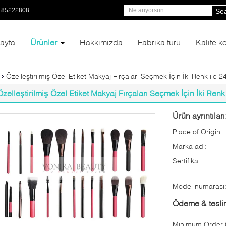
-85222808
Se
ayfa
Ürünler
Hakkımızda
Fabrika turu
Kalite ko
Özelleştirilmiş Özel Etiket Makyaj Fırçaları Seçmek İçin İki Renk ile 
Özelleştirilmiş Özel Etiket Makyaj Fırçaları Seçmek İçin İki Renk
Ürün ayrıntıları
Place of Origin:
Marka adı:
Sertifika:
Model numarası
Ödeme & teslim
Minimum Order Q