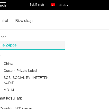
Teklif isteği
|
Turkish
arch
ntrol
Bize ulaşın
24pcs
 ile 24pcs
:
China
Custom Private Label
SGS, SOCIAL BV, INTERTEK
AUDIT
:
MD-14
at koşulları:
uantity:
500 pieces