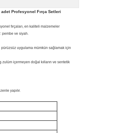
4 adet Profesyonel Fırça Setleri
onel fırçaları, en kaliteli malzemeler
r: pembe ve siyah.
k ve pürüzsüz uygulama mümkün sağlamak için
ş zulüm içermeyen doğal kılların ve sentetik
zenle yapılır.