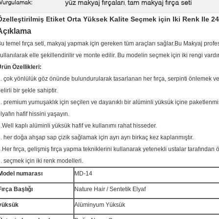
yüz makyaj fırçaları
tam makyaj fırça seti
Vurgulamak:
,
Özelleştirilmiş Etiket Orta Yüksek Kalite Seçmek için Iki Renk Ile 2
Açıklama
u temel fırça seti, makyaj yapmak için gereken tüm araçları sağlar.Bu Makyaj profesy
ullanılarak elle şekillendirilir ve monte edilir.
Bu modelin seçmek için iki rengi vardı
rün Özellikleri:
. çok yönlülük göz önünde bulundurularak tasarlanan her fırça, serpinti önleme
elirli bir şekle sahiptir.
. premium yumuşaklık için seçilen ve dayanıklı bir alüminli yüksük içine paketlenmi
lyafın hafif hissini yaşayın.
.Well kaplı alüminli yüksük hafif ve kullanımı rahat hisseder.
. her doğa ahşap sap çizik sağlamak için ayrı ayrı birkaç kez kaplanmıştır.
.Her fırça, gelişmiş fırça yapma tekniklerini kullanarak yetenekli ustalar tarafından ö
. seçmek için iki renk modelleri.
Model numarası
MD-14
Fırça Başlığı
Nature Hair / Sentetik Elyaf
yüksük
Alüminyum Yüksük