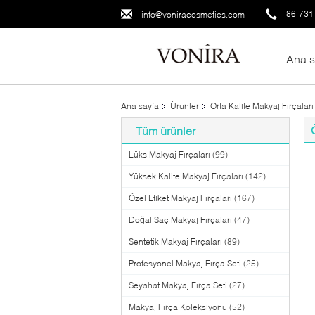
86-731
info@voniracosmetics.com
Ana s
Ana sayfa
Ürünler
Orta Kalite Makyaj Fırçaları
Tüm ürünler
Lüks Makyaj Fırçaları
(99)
Yüksek Kalite Makyaj Fırçaları
(142)
Özel Etiket Makyaj Fırçaları
(167)
Doğal Saç Makyaj Fırçaları
(47)
Sentetik Makyaj Fırçaları
(89)
Profesyonel Makyaj Fırça Seti
(25)
Seyahat Makyaj Fırça Seti
(27)
Makyaj Fırça Koleksiyonu
(52)