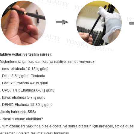
akliye yolları ve teslim süresi:
üşterilerimiz için kapıdan kapıya nakliye hizmeti veriyoruz
. ems: etrafında 10-15 iş günü
. DHL: 3-5 iş günü Etrafında
. FedEx: Etrafında 4-6 iş günü
. UPS / TNT: Etrafında 6-8 iş günü
. hava: etrafında 5-7 iş günü
. DENIZ: Etrafında 15-30 iş günü
ipariş hakkında SSS:
. Nasıl numune alabilirim?
. tüm özellikleri hakkında bize e-posta, ve sonra biz sizin için üretecek, stokta düzen
er zaman ücretsiz, teslimat ücreti toplamak.