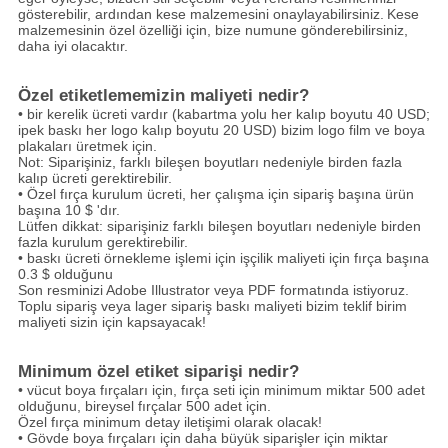
gösterebilir, ardından kese malzemesini onaylayabilirsiniz.
Kese
malzemesinin özel özelliği için, bize numune gönderebilirsiniz,
daha iyi olacaktır.
Özel etiketlememizin maliyeti nedir?
• bir kerelik ücreti vardır (kabartma yolu her kalıp boyutu 40 USD;
ipek baskı her logo kalıp boyutu 20 USD) bizim logo film ve boya
plakaları üretmek için.
Not: Siparişiniz, farklı bileşen boyutları nedeniyle birden fazla
kalıp ücreti gerektirebilir.
• Özel fırça kurulum ücreti, her çalışma için sipariş başına ürün
başına 10 $ 'dır.
Lütfen dikkat: siparişiniz farklı bileşen boyutları nedeniyle birden
fazla kurulum gerektirebilir.
• baskı ücreti örnekleme işlemi için işçilik maliyeti için fırça başına
0.3 $ olduğunu
Son resminizi Adobe Illustrator veya PDF formatında istiyoruz.
Toplu sipariş veya lager sipariş baskı maliyeti bizim teklif birim
maliyeti sizin için kapsayacak!
Minimum özel etiket siparişi nedir?
• vücut boya fırçaları için, fırça seti için minimum miktar 500 adet
olduğunu, bireysel fırçalar 500 adet için.
Özel fırça minimum detay iletişimi olarak olacak!
• Gövde boya fırçaları için daha büyük siparişler için miktar