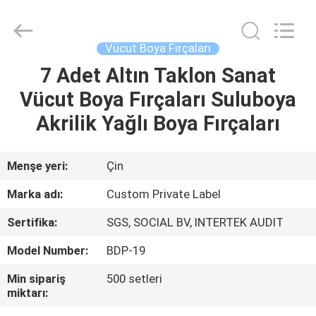
Changsha
Chanmy
Cosmetics
Co.,
Ltd.
Vücut Boya Fırçaları
All
Rights
Reserved.
7 Adet Altın Taklon Sanat
EV
Vücut Boya Fırçaları Suluboya
ÜRÜN:%
Akrilik Yağlı Boya Fırçaları
S
Menşe yeri:
Çin
HAKKIMIZDA
Marka adı:
Custom Private Label
Sertifika:
SGS, SOCIAL BV, INTERTEK AUDIT
FABRIKA
Model Number:
BDP-19
TURU
Min sipariş
500 setleri
miktarı:
KALITE