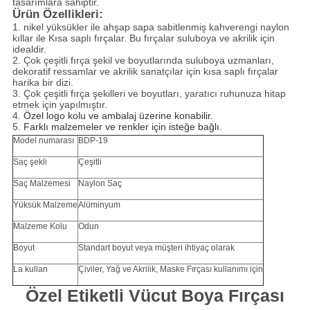
tasarımlara sahiptir.
Ürün Özellikleri:
1. nikel yüksükler ile ahşap sapa sabitlenmiş kahverengi naylon
kıllar ile Kısa saplı fırçalar. Bu fırçalar suluboya ve akrilik için
idealdir.
2. Çok çeşitli fırça şekil ve boyutlarında suluboya uzmanları,
dekoratif ressamlar ve akrilik sanatçılar için kısa saplı fırçalar
harika bir dizi.
3. Çok çeşitli fırça şekilleri ve boyutları, yaratıcı ruhunuza hitap
etmek için yapılmıştır.
4.
Özel logo kolu ve ambalaj üzerine konabilir.
5.
Farklı malzemeler ve renkler için isteğe bağlı.
Model numarası
BDP-19
Saç şekli
Çeşitli
Saç Malzemesi
Naylon Saç
Yüksük Malzeme
Alüminyum
Malzeme Kolu
Odun
Boyut
Standart boyut veya müşteri ihtiyaç olarak
La kullan
Çiviler, Yağ ve Akrilik, Maske Fırçası kullanımı için
Özel Etiketli Vücut Boya Fırçası