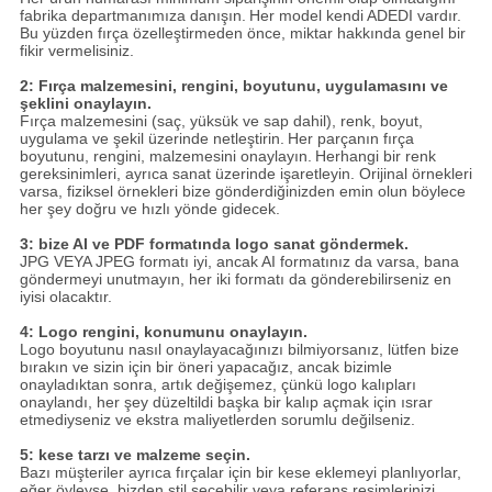
fabrika departmanımıza danışın.
Her model kendi ADEDI vardır.
Bu yüzden fırça özelleştirmeden önce, miktar hakkında genel bir
fikir vermelisiniz.
2: Fırça malzemesini, rengini, boyutunu, uygulamasını ve
şeklini onaylayın.
Fırça malzemesini (saç, yüksük ve sap dahil), renk, boyut,
uygulama ve şekil üzerinde netleştirin.
Her parçanın fırça
boyutunu, rengini, malzemesini onaylayın.
Herhangi bir renk
gereksinimleri, ayrıca sanat üzerinde işaretleyin. Orijinal örnekleri
varsa, fiziksel örnekleri bize gönderdiğinizden emin olun böylece
her şey doğru ve hızlı yönde gidecek.
3: bize AI ve PDF formatında logo sanat göndermek.
JPG VEYA JPEG formatı iyi, ancak AI formatınız da varsa, bana
göndermeyi unutmayın, her iki formatı da gönderebilirseniz en
iyisi olacaktır.
4: Logo rengini, konumunu onaylayın.
Logo boyutunu nasıl onaylayacağınızı bilmiyorsanız, lütfen bize
bırakın ve sizin için bir öneri yapacağız, ancak bizimle
onayladıktan sonra, artık değişemez, çünkü logo kalıpları
onaylandı, her şey düzeltildi başka bir kalıp açmak için ısrar
etmediyseniz ve ekstra maliyetlerden sorumlu değilseniz.
5: kese tarzı ve malzeme seçin.
Bazı müşteriler ayrıca fırçalar için bir kese eklemeyi planlıyorlar,
eğer öyleyse, bizden stil seçebilir veya referans resimlerinizi