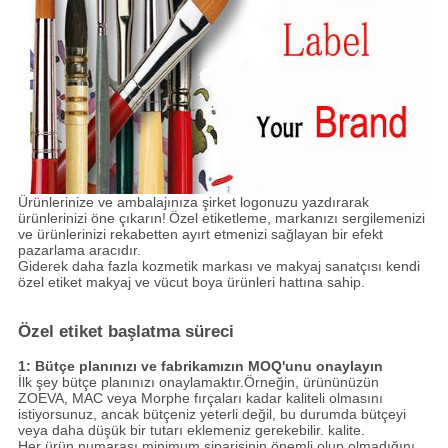
Ürünlerinize ve ambalajınıza şirket logonuzu yazdırarak
ürünlerinizi öne çıkarın!
Özel etiketleme, markanızı sergilemenizi
ve ürünlerinizi rekabetten ayırt etmenizi sağlayan bir efekt
pazarlama aracıdır.
Giderek daha fazla kozmetik markası ve makyaj sanatçısı kendi
özel etiket makyaj ve vücut boya ürünleri hattına sahip.
Özel etiket başlatma süreci
1: Bütçe planınızı ve fabrikamızın MOQ'unu onaylayın
İlk şey bütçe planınızı onaylamaktır.Örneğin, ürününüzün
ZOEVA, MAC veya Morphe fırçaları kadar kaliteli olmasını
istiyorsunuz, ancak bütçeniz yeterli değil, bu durumda bütçeyi
veya daha düşük bir tutarı eklemeniz gerekebilir. kalite.
Her ürün numarası minimum siparişinin önemli olup olmadığını