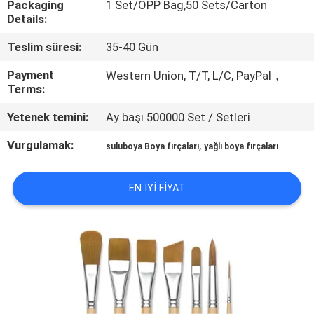
Packaging
1 Set/OPP Bag,50 Sets/Carton
KONTROL
Details:
Teslim süresi:
35-40 Gün
SITE
HARITASI
Payment
Western Union, T/T, L/C, PayPal，
Terms:
Yetenek temini:
Ay başı 500000 Set / Setleri
PRIVACY
POLICY
Vurgulamak:
,
suluboya Boya fırçaları
yağlı boya fırçaları
EN IYI FIYAT