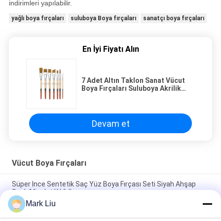
indirimleri yapılabilir.
yağlı boya fırçaları
suluboya Boya fırçaları
sanatçı boya fırçaları
En İyi Fiyatı Alın
7 Adet Altın Taklon Sanat Vücut
Boya Fırçaları Suluboya Akrilik
Yağlı Boya Fırçaları
Devam et
Vücut Boya Fırçaları
Süper Ince Sentetik Saç Yüz Boya Fırçası Seti Siyah Ahşap
Saplı 16 adet Kılıfı Ile
Mark Liu
10 ADET Makyaj Kozmetik Vücut yüz boya fırçaları Naylon Saç
/ Yağlıboya Fırçaları