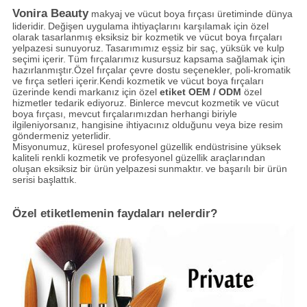
Vonira Beauty
makyaj ve vücut boya fırçası üretiminde dünya
lideridir.
Değişen uygulama ihtiyaçlarını karşılamak için özel
olarak tasarlanmış eksiksiz bir kozmetik ve vücut boya fırçaları
yelpazesi sunuyoruz.
Tasarımımız eşsiz bir saç, yüksük ve kulp
seçimi içerir.
Tüm fırçalarımız kusursuz kapsama sağlamak için
hazırlanmıştır.Özel fırçalar çevre dostu seçenekler, poli-kromatik
ve fırça setleri içerir.Kendi kozmetik ve vücut boya fırçaları
üzerinde kendi markanız için özel
etiket OEM / ODM
özel
hizmetler tedarik ediyoruz. Binlerce mevcut kozmetik ve vücut
boya fırçası, mevcut fırçalarımızdan herhangi biriyle
ilgileniyorsanız, hangisine ihtiyacınız olduğunu veya bize resim
göndermeniz yeterlidir.
Misyonumuz, küresel profesyonel güzellik endüstrisine yüksek
kaliteli renkli kozmetik ve profesyonel güzellik araçlarından
oluşan eksiksiz bir ürün
yelpazesi
sunmaktır.
ve başarılı bir ürün
serisi başlattık.
Özel etiketlemenin faydaları nelerdir?