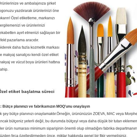
rünlerinize ve ambalajınıza şirket
ogonuzu yazdırarak ürünlerinizi öne
ıkarın!
Özel etiketleme, markanızı
ergilemenizi ve ürünlerinizi
ekabetten ayırt etmenizi sağlayan bir
fekt pazarlama aracıdır.
iderek daha fazla kozmetik markası
e makyaj sanatçısı kendi özel etiket
akyaj ve vücut boya ürünleri hattına
ahip.
Özel etiket başlatma süreci
: Bütçe planınızı ve fabrikamızın MOQ'unu onaylayın
lk şey bütçe planınızı onaylamaktır.Örneğin, ürününüzün ZOEVA, MAC veya Morphe fır
ncak bütçeniz yeterli değil, bu durumda bütçeyi veya daha düşük bir tutarı eklemeniz
er ürün numarası minimum siparişinin önemli olup olmadığını fabrika departmanım
üzden fırça özelleştirmeden önce, miktar hakkında genel bir fikir vermelisiniz.