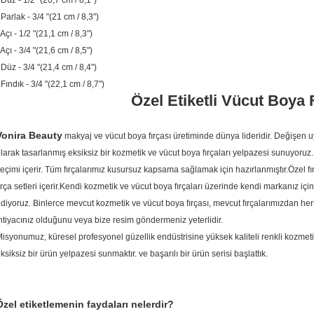
 Düz - 1/2 "(20,7 cm / 8,1")
 Parlak - 3/4 "(21 cm / 8,3")
 Açı - 1/2 "(21,1 cm / 8,3")
 Açı - 3/4 "(21,6 cm / 8,5")
 Düz - 3/4 "(21,4 cm / 8,4")
 Fındık - 3/4 "(22,1 cm / 8,7")
Özel Etiketli Vücut Boya 
Vonira Beauty
makyaj ve vücut boya fırçası üretiminde dünya lideridir.
Değişen uy
larak tasarlanmış eksiksiz bir kozmetik ve vücut boya fırçaları yelpazesi sunuyoruz.
eçimi içerir.
Tüm fırçalarımız kusursuz kapsama sağlamak için hazırlanmıştır.Özel fır
ırça setleri içerir.Kendi kozmetik ve vücut boya fırçaları üzerinde kendi markanız içi
diyoruz. Binlerce mevcut kozmetik ve vücut boya fırçası, mevcut fırçalarımızdan herh
htiyacınız olduğunu veya bize resim göndermeniz yeterlidir.
isyonumuz, küresel profesyonel güzellik endüstrisine yüksek kaliteli renkli kozmet
ksiksiz bir ürün
yelpazesi
sunmaktır.
ve başarılı bir ürün serisi başlattık.
Özel etiketlemenin faydaları nelerdir?