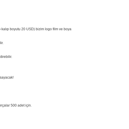
go kalıp boyutu 20 USD) bizim logo film ve boya
ir.
irebilir.
apsayacak!
ırçalar 500 adet için.