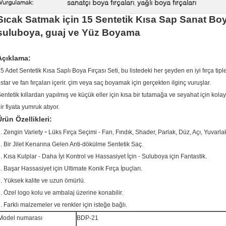
sanatçı boya fırçaları
yağlı boya fırçaları
Vurgulamak:
,
Sıcak Satmak için 15 Sentetik Kısa Sap Sanat Boya 
suluboya, guaj ve Yüz Boyama
Açıklama:
5 Adet Sentetik Kısa Saplı Boya Fırçası Seti, bu listedeki her şeyden en iyi fırça tipleri
star ve fan fırçaları içerir. çim veya saç boyamak için gerçekten ilginç vuruşlar.
entetik kıllardan yapılmış ve küçük eller için kısa bir tutamağa ve seyahat için kol
ir fiyata yumruk atıyor.
Ürün Özellikleri:
-
. Zengin Variety
Lüks Fırça Seçimi - Fan, Fındık, Shader, Parlak, Düz, Açı, Yuvarla
. Bir Jilet Kenarına Gelen Anti-dökülme Sentetik Saç.
. Kısa Kulplar - Daha İyi Kontrol ve Hassasiyet İçin - Suluboya için Fantastik.
. Başar Hassasiyet için Ultimate Konik Fırça İpuçları.
. Yüksek kalite ve uzun ömürlü.
. Özel logo kolu ve ambalaj üzerine konabilir.
7.
Farklı malzemeler ve renkler için isteğe bağlı.
Model numarası
BDP-21