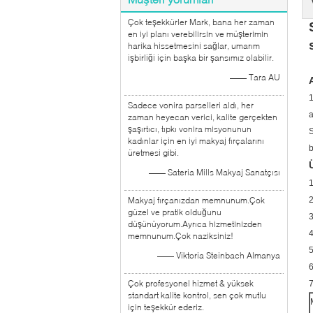
Çok teşekkürler Mark, bana her zaman
en iyi planı verebilirsin ve müşterimin
harika hissetmesini sağlar, umarım
işbirliği için başka bir şansımız olabilir.
—— Tara AU
1
Sadece vonira parselleri aldı, her
a
zaman heyecan verici, kalite gerçekten
şaşırtıcı, tıpkı vonira misyonunun
S
kadınlar için en iyi makyaj fırçalarını
b
üretmesi gibi.
—— Sateria Mills Makyaj Sanatçısı
1
Makyaj fırçanızdan memnunum.Çok
2
güzel ve pratik olduğunu
3
düşünüyorum.Ayrıca hizmetinizden
4
memnunum.Çok naziksiniz!
5
—— Viktoria Steinbach Almanya
6
Çok profesyonel hizmet & yüksek
standart kalite kontrol, sen çok mutlu
için teşekkür ederiz.