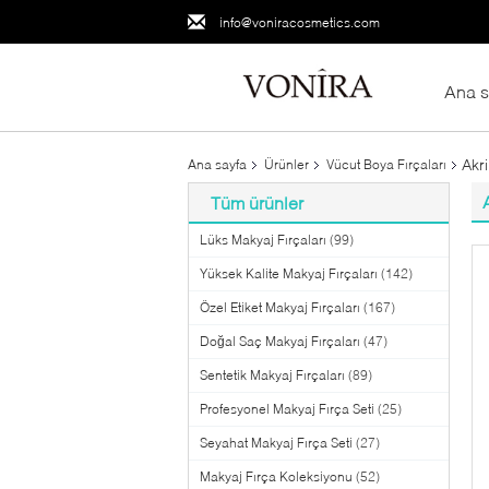
info@voniracosmetics.com
Ana s
Akr
Ana sayfa
Ürünler
Vücut Boya Fırçaları
Tüm ürünler
Lüks Makyaj Fırçaları
(99)
Yüksek Kalite Makyaj Fırçaları
(142)
Özel Etiket Makyaj Fırçaları
(167)
Doğal Saç Makyaj Fırçaları
(47)
Sentetik Makyaj Fırçaları
(89)
Profesyonel Makyaj Fırça Seti
(25)
Seyahat Makyaj Fırça Seti
(27)
Makyaj Fırça Koleksiyonu
(52)