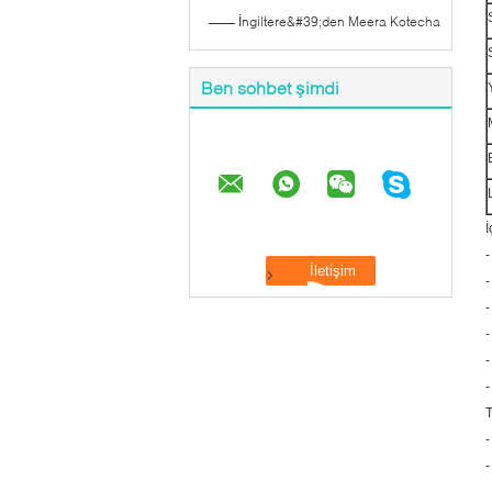
—— İngiltere&#39;den Meera Kotecha
Ben sohbet şimdi
İ
-
-
-
-
-
-
T
-
-