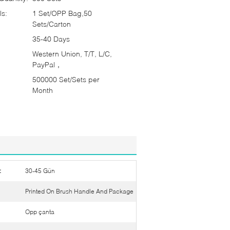
ls:
1 Set/OPP Bag,50
Sets/Carton
35-40 Days
Western Union, T/T, L/C,
PayPal，
500000 Set/Sets per
Month
:
30-45 Gün
Printed On Brush Handle And Package
Opp çanta