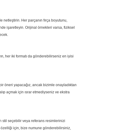
 netleştirin.
Her parçanın fırça boyutunu,
e işaretleyin. Orijinal örnekleri varsa, fiziksel
ecek.
 her iki formatı da gönderebilirseniz en iyisi
 bir öneri yapacağız, ancak bizimle onayladıktan
kalıp açmak için ısrar etmediyseniz ve ekstra
 stil seçebilir veya referans resimlerinizi
zelliği için, bize numune gönderebilirsiniz,