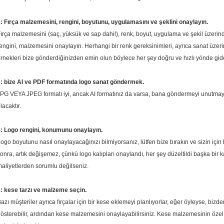
: Fırça malzemesini, rengini, boyutunu, uygulamasını ve şeklini onaylayın.
ırça malzemesini (saç, yüksük ve sap dahil), renk, boyut, uygulama ve şekil üzerinde
engini, malzemesini onaylayın.
Herhangi bir renk gereksinimleri, ayrıca sanat üzerind
rnekleri bize gönderdiğinizden emin olun böylece her şey doğru ve hızlı yönde gid
: bize AI ve PDF formatında logo sanat göndermek.
PG VEYA JPEG formatı iyi, ancak AI formatınız da varsa, bana göndermeyi unutmayın,
lacaktır.
: Logo rengini, konumunu onaylayın.
ogo boyutunu nasıl onaylayacağınızı bilmiyorsanız, lütfen bize bırakın ve sizin için
onra, artık değişemez, çünkü logo kalıpları onaylandı, her şey düzeltildi başka bir 
aliyetlerden sorumlu değilseniz.
: kese tarzı ve malzeme seçin.
azı müşteriler ayrıca fırçalar için bir kese eklemeyi planlıyorlar, eğer öyleyse, bizden
österebilir, ardından kese malzemesini onaylayabilirsiniz.
Kese malzemesinin özel ö