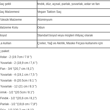
Saç şekli
fındık, düz, açısal, parlak, yuvarlak, astar ve fan
Saç Malzemesi
Vegan Taklon Saç
Yüksük Malzeme
Alüminyum
Malzeme Kolu
Odun
Boyut
Standart boyut veya müşteri ihtiyaç olarak
La kullan
Çiviler, Yağ ve Akrilik, Maske Fırçası kullanımı için
ç paket:
 Astar - 2 (19.7cm / 7.8 ")
 Yuvarlak - 2 (18,9 cm / 7,4 ")
 Fan - 3/4 "(20,7 cm / 8,1")
 Yuvarlak - 4 (19,1 cm / 7,5 ")
 Yuvarlak - 8 (20.5cm / 8.1 ")
 Yuvarlak - 12 (21 cm / 8.3 ")
ırmık - 1/2 "(20.5cm / 8.1")
 Fındık - 1/2 "(20,6 cm / 8,1")
 Parlak - 1/2 "(19,8 cm / 7,8")