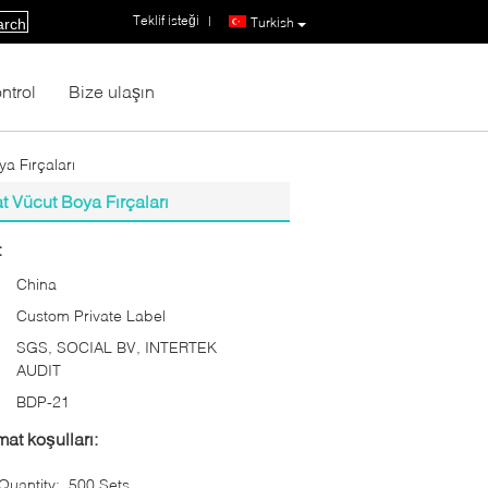
Teklif isteği
|
Turkish
arch
ntrol
Bize ulaşın
a Fırçaları
t Vücut Boya Fırçaları
:
China
Custom Private Label
SGS, SOCIAL BV, INTERTEK
AUDIT
BDP-21
at koşulları:
uantity:
500 Sets