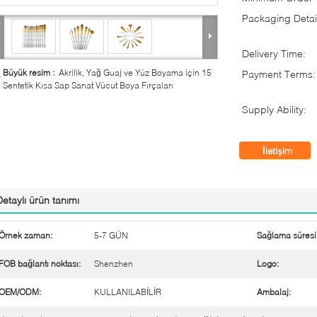
Packaging Detai
Delivery Time:
Büyük resim :
Akrilik, Yağ Guaj ve Yüz Boyama için 15
Payment Terms:
Sentetik Kısa Sap Sanat Vücut Boya Fırçaları
Supply Ability:
İletişim
Detaylı ürün tanımı
Örnek zaman:
5-7 GÜN
Sağlama süresi
FOB bağlantı noktası:
Shenzhen
Logo:
OEM/ODM:
KULLANILABİLİR
Ambalaj: