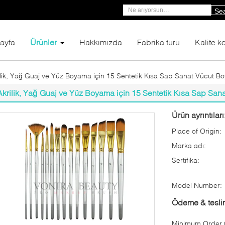
Se
ayfa
Ürünler
Hakkımızda
Fabrika turu
Kalite ko
ilik, Yağ Guaj ve Yüz Boyama için 15 Sentetik Kısa Sap Sanat Vücut Boy
Akrilik, Yağ Guaj ve Yüz Boyama için 15 Sentetik Kısa Sap Sana
Ürün ayrıntıları
Place of Origin:
Marka adı:
Sertifika:
Model Number:
Ödeme & teslim
Minimum Order Q