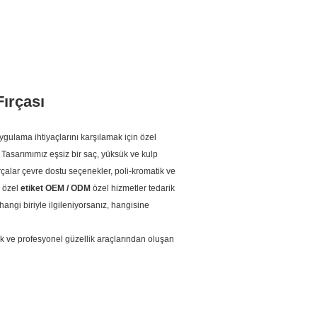
Fırçası
gulama ihtiyaçlarını karşılamak için özel
Tasarımımız eşsiz bir saç, yüksük ve kulp
çalar çevre dostu seçenekler, poli-kromatik ve
n özel
etiket OEM / ODM
özel hizmetler tedarik
angi biriyle ilgileniyorsanız, hangisine
ik ve profesyonel güzellik araçlarından oluşan