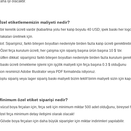
aha iyi olacaktır.
Özel etiketlememizin maliyeti nedir?
 bir kerelik ücreti vardır (kabartma yolu her kalıp boyutu 40 USD; ipek baskı her lo
lakaları üretmek için.
ot: Siparişiniz, farklı bileşen boyutları nedeniyle birden fazla kalıp ücreti gerektirebil
 Özel fırça kurulum ücreti, her çalışma için sipariş başına ürün başına 10 $ 'dır.
ütfen dikkat: siparişiniz farklı bileşen boyutları nedeniyle birden fazla kurulum gerekt
 baskı ücreti örnekleme işlemi için işçilik maliyeti için fırça başına 0.3 $ olduğunu
on resminizi Adobe Illustrator veya PDF formatında istiyoruz.
oplu sipariş veya lager sipariş baskı maliyeti bizim teklif birim maliyeti sizin için k
Minimum özel etiket siparişi nedir?
 vücut boya fırçaları için, fırça seti için minimum miktar 500 adet olduğunu, bireysel f
zel fırça minimum detay iletişimi olarak olacak!
 Gövde boya fırçaları için daha büyük siparişler için miktar indirimleri yapılabilir.