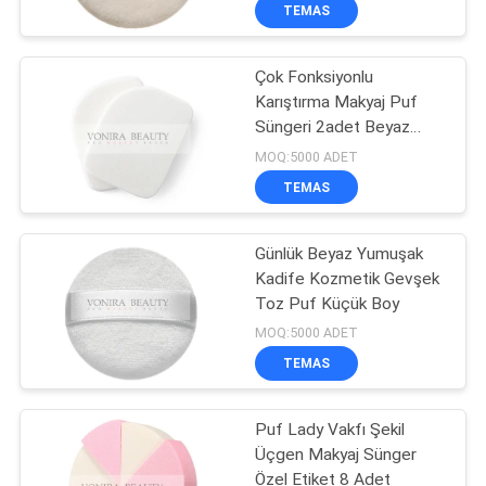
KONTROL
TEMAS
Çok Fonksiyonlu
SITE
167
Karıştırma Makyaj Puf
HARITASI
Süngeri 2adet Beyaz
Özel Etiket Makyaj
Süper
MOQ:5000 ADET
Fırçaları
PRIVACY
TEMAS
POLICY
Günlük Beyaz Yumuşak
Kadife Kozmetik Gevşek
Toz Puf Küçük Boy
47
MOQ:5000 ADET
Doğal Saç Makyaj
TEMAS
Fırçaları
Puf Lady Vakfı Şekil
Üçgen Makyaj Sünger
Özel Etiket 8 Adet