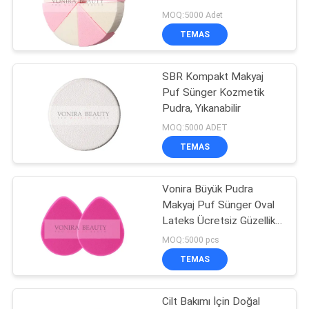
MOQ:5000 Adet
TEMAS
89
Sentetik Makyaj
SBR Kompakt Makyaj
Puf Sünger Kozmetik
Fırçaları
Pudra, Yıkanabilir
MOQ:5000 ADET
TEMAS
Vonira Büyük Pudra
25
Makyaj Puf Sünger Oval
Profesyonel Makyaj
Lateks Ücretsiz Güzellik
Blender Sünger
MOQ:5000 pcs
Fırça Seti
TEMAS
Cilt Bakımı İçin Doğal