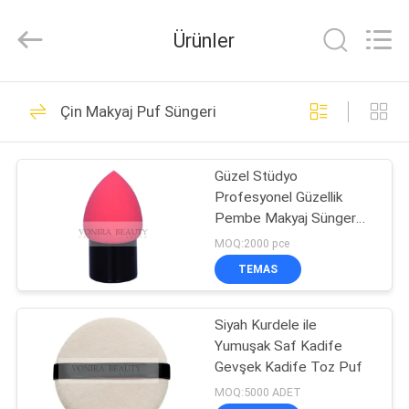
Changsha
Chanmy
Cosmetics
Ürünler
Co.,
Ltd.
All
Rights
Reserved.
EV
99
Çin Makyaj Puf Süngeri
Lüks Makyaj
ÜRÜN:%
Fırçaları
Güzel Stüdyo
S
Profesyonel Güzellik
Pembe Makyaj Sünger
HAKKIMIZDA
Kullanımlık
MOQ:2000 pce
TEMAS
142
FABRIKA
Yüksek Kalite
Siyah Kurdele ile
TURU
Yumuşak Saf Kadife
Makyaj Fırçaları
Gevşek Kadife Toz Puf
KALITE
MOQ:5000 ADET