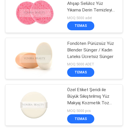
Ahşap Selüloz Yüz
Yıkama Derin Temizleyici
27
Sünger
MOQ:5000 adet
Seyahat Makyaj
TEMAS
Fırça Seti
Fondöten Pürüzsüz Yüz
Blender Sünger / Kadın
Lateks Ücretsiz Sünger
MOQ:5000 ADET
TEMAS
52
Makyaj Fırça
Özel Etiket Şeridi ile
Büyük Sıkıştırılmış Yüz
Koleksiyonu
Makyaj Kozmetik Toz
Puf
MOQ:5000 pcs
TEMAS