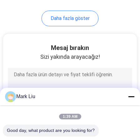
99
Daha fazla göster
Bireysel Makyaj
Fırçaları
Mesaj bırakın
Sizi yakında arayacağız!
23
Vücut Boya Fırçaları
Mark Liu
1:39 AM
Good day, what product are you looking for?