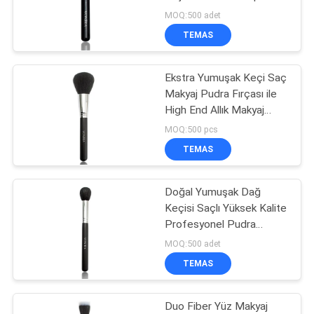
Fırçası
MOQ:500 adet
TEMAS
Ekstra Yumuşak Keçi Saç
Makyaj Pudra Fırçası ile
High End Allık Makyaj
Fırçası
MOQ:500 pcs
TEMAS
Doğal Yumuşak Dağ
Keçisi Saçlı Yüksek Kalite
Profesyonel Pudra
Fırçası
MOQ:500 adet
TEMAS
Duo Fiber Yüz Makyaj