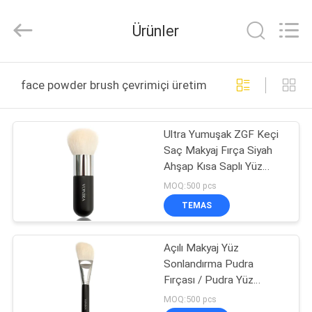
Changsha
Chanmy
Cosmetics
Ürünler
Co.,
Ltd.
All
Rights
Reserved.
EV
face powder brush çevrimiçi üretim
ÜRÜN:%
Ultra Yumuşak ZGF Keçi
S
Saç Makyaj Fırça Siyah
Ahşap Kısa Saplı Yüz
HAKKIMIZDA
Pudra Fırçası
MOQ:500 pcs
TEMAS
FABRIKA
Açılı Makyaj Yüz
TURU
Sonlandırma Pudra
Fırçası / Pudra Yüz
KALITE
Fırçası
MOQ:500 pcs