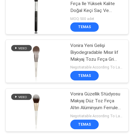
Fırça Ile Yüksek Kalite
Doğal Keçi Saç Ve
Vegan Taklon
MOQ:500 adet
TEMAS
Vonira Yeni Gelişi
Biyodegradable Mısır lif
Makyaj Tozu Fırça Gri
Alüminyum Ferrule Eco
Negotiatable According To Large Quantity MOQ:1000 adet
Freindly Ahşap El
TEMAS
Vonira Güzellik Stüdyosu
Makyaj Düz Toz Fırça
Altın Alüminyum Ferrule
Kırmızı Kırmızı Kırmızı
Negotiatable According To Large Quantity MOQ:1000 parça
Kırmızı Kırmızı Kırmızı
TEMAS
Kırmızı Kırmızı