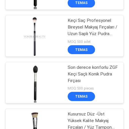
KONTROL
TEMAS
Keçi Saç Profesyonel
SITE
Bireysel Makyaj Fırçaları /
HARITASI
Uzun Saplı Yüz Pudra
Fırçası
MOQ:500 adet
PRIVACY
TEMAS
POLICY
Son derece konforlu ZGF
Keçi Saçlı Konik Pudra
Fırçası
MOQ:500 pieces
TEMAS
Kusursuz Düz -Üst
Yüksek Kalite Makyaj
Fırçaları / Yüz Tampon