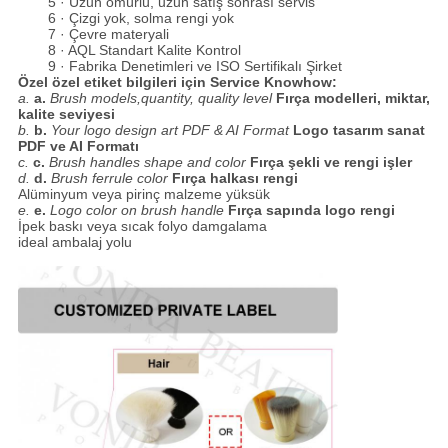
5 · Uzun ömürlü, uzun satış sonrası servis
6 · Çizgi yok, solma rengi yok
7 · Çevre materyali
8 · AQL Standart Kalite Kontrol
9 · Fabrika Denetimleri ve ISO Sertifikalı Şirket
Özel özel etiket bilgileri için Service Knowhow:
a.
a.
Brush models,quantity, quality level
Fırça modelleri, miktar,
kalite seviyesi
b.
b.
Your logo design art PDF & AI Format
Logo tasarım sanat
PDF ve AI Formatı
c.
c.
Brush handles shape and color
Fırça şekli ve rengi işler
d.
d.
Brush ferrule color
Fırça halkası rengi
Alüminyum veya pirinç malzeme yüksük
e.
e.
Logo color on brush handle
Fırça sapında logo rengi
İpek baskı veya sıcak folyo damgalama
ideal ambalaj yolu