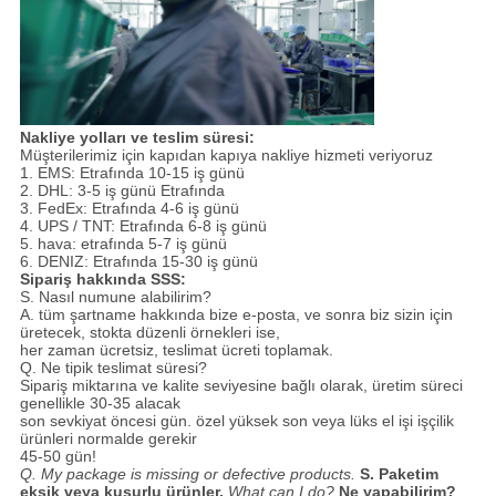
Nakliye yolları ve teslim süresi:
Müşterilerimiz için kapıdan kapıya nakliye hizmeti veriyoruz
1. EMS: Etrafında 10-15 iş günü
2. DHL: 3-5 iş günü Etrafında
3. FedEx: Etrafında 4-6 iş günü
4. UPS / TNT: Etrafında 6-8 iş günü
5. hava: etrafında 5-7 iş günü
6. DENIZ: Etrafında 15-30 iş günü
Sipariş hakkında SSS:
S. Nasıl numune alabilirim?
A. tüm şartname hakkında bize e-posta, ve sonra biz sizin için
üretecek, stokta düzenli örnekleri ise,
her zaman ücretsiz, teslimat ücreti toplamak.
Q. Ne tipik teslimat süresi?
Sipariş miktarına ve kalite seviyesine bağlı olarak, üretim süreci
genellikle 30-35 alacak
son sevkiyat öncesi gün. özel yüksek son veya lüks el işi işçilik
ürünleri normalde gerekir
45-50 gün!
Q. My package is missing or defective products.
S. Paketim
eksik veya kusurlu ürünler.
What can I do?
Ne yapabilirim?