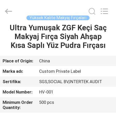
Changsha
Chanmy
Cosmetics
Co.,
Ltd.
Yüksek Kalite Makyaj Fırçaları
All
Rights
Reserved.
Ultra Yumuşak ZGF Keçi Saç
EV
Makyaj Fırça Siyah Ahşap
ÜRÜN:%
Kısa Saplı Yüz Pudra Fırçası
S
Place of Origin:
China
HAKKIMIZDA
Marka adı:
Custom Private Label
Sertifika:
SGS,SOCIAL BV,INTERTEK AUDIT
FABRIKA
Model Number:
HV-001
TURU
Minimum Order
500 pcs
Quantity:
KALITE