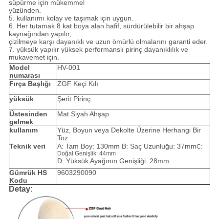
süpürme için mükemmel
yüzünden.
5. kullanımı kolay ve taşımak için uygun.
6. Her tutamak 8 kat boya alan hafif, sürdürülebilir bir ahşap
kaynağından yapılır,
çizilmeye karşı dayanıklı ve uzun ömürlü olmalarını garanti eder.
7. yüksük yapılır yüksek performanslı pirinç dayanıklılık ve
mukavemet için.
Model
HV-001
numarası
Fırça Başlığı
ZGF Keçi Kılı
yüksük
Şerit Pirinç
Üstesinden
Mat Siyah Ahşap
gelmek
kullanım
Yüz, Boyun veya Dekolte Üzerine Herhangi Bir
Toz
Teknik veri
A: Tam Boy: 130mm B: Saç Uzunluğu: 37mm
C:
Doğal Genişlik: 44mm
D: Yüksük Ayağının Genişliği: 28mm
Gümrük HS
9603290090
Kodu
Detay: