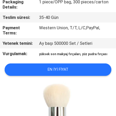
Packaging
1 piece/OPP bag, 300 pieces/carton
KONTROL
Details:
Teslim süresi:
35-40 Gün
SITE
HARITASI
Payment
Western Union, T/T, L/C,PayPal,
Terms:
Yetenek temini:
Ay başı 500000 Set / Setleri
PRIVACY
POLICY
Vurgulamak:
,
yüksek son makyaj fırçaları
yüz pudra fırçası
EN IYI FIYAT