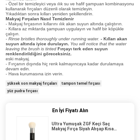
- Özel bir temizleyici veya ılık su ve hafif şampuan kombinasyonu
kullanarak fırçaları düzenli olarak temizleyin.
Yıkadıktan sonra kılları yeniden şekillendirin.
Makyaj Fırçaları Nasıl Temizlenir
- Makyaj fırçasının kıllarını ılık akan suyun altında çalıştırın.
- Kıllara az miktarda şampuan uygulayın ve hafif bir köpükle
çalışın.
- Rinse bristles thoroughly under running water.
- Kılları akan
suyun altında iyice durulayın.
You will notice that the water
leaving the brush is tinted
Fırçayı terk eden suyun
renklendirildiğini göreceksiniz.
eski makyaj.
- Fırçanın dışında hiç renk kalmayıncaya kadar durulamaya
devam edin.
- Hava kurumasına izin verin.
yüksek son makyaj fırçaları
tampon temel fırçası
yüz pudra fırçası
En İyi Fiyatı Alın
Ultra Yumuşak ZGF Keçi Saç
Makyaj Fırça Siyah Ahşap Kısa
Saplı Yüz Pudra Fırçası