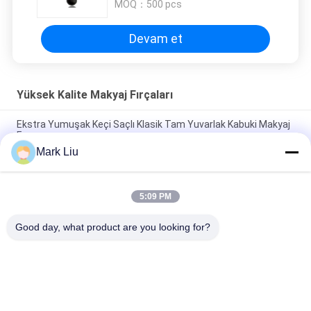
MOQ：
500 pcs
Devam et
Yüksek Kalite Makyaj Fırçaları
Ekstra Yumuşak Keçi Saçlı Klasik Tam Yuvarlak Kabuki Makyaj
Fırçası
Mark Liu
Vonira Beauty Büyük Fan Keçi Saçı Makyaj Fırçası / Ahşap Saplı
Yüksek Son Makyaj Fırçaları
5:09 PM
Siyah Ahşap Saplı Ultra Yumuşak Keçi Saç Şeffaf Yanak
Makyaj Fırçası
Good day, what product are you looking for?
Popüler Kategoriler
Tüm
Yüksek Kalite 
Lüks Makyaj Fırçaları
Makyaj Fırçaları