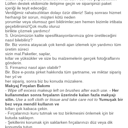
Lütfen destek ekibimizle iletişime geçin ve siparişinizi paket
içeriği ile teyit edeceğiz.
Verdiğimiz rahatsızlıktan dolayı özür dileriz!
Satış sonrası hizmet
herhangi bir sorun, müşteri kötü neden
yorumlar veya olumsuz geri bildirimler,
sen
hemen bizimle irtibata
geçebilirsiniz!
Çok mutlu oluruz
birlikte çözmek yardımcı!
S. Ürünümüzün kalite spesifikasyonlarımıza göre üretileceğini
nasıl bilebiliriz?
Bir. Biz vonira atayacak çok kendi ajan izlemek için yardımcı tüm
üretim süreci
sizin mal.
Paketler, saplar,
kıllar ve yüksükler ve size bu malzemelerin gerçek fotoğraflarını
gönderin.
S. Firmamız nasıl ajan olabilir?
Bir. Bize e-posta şirket hakkında tüm şartname, ve miktar sipariş
her yıl ve
her sipariş, sonra biz bu konuda müzakere.
Makyaj Fırçaları Bakımı
- Wipe off excess makeup left on brushes after each use.
- Her
kullanımdan sonra fırçaların üzerinde kalan fazla makyajı
silin.
Use a soft cloth or tissue and take care not to
Yumuşak bir
bez veya mendil kullanın ve
kılları çok kabaca çekin.
- Fırçalarınızı kuru tutmak ve toz birikmesini önlemek için bir
kutuda saklayın.
- Şekillerini korumak için saklarken fırçalarınızı düz veya dik
konumda tutun.