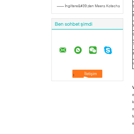
—— İngiltere&#39;den Meera Kotecha
Ben sohbet şimdi
e
k
m
M
e