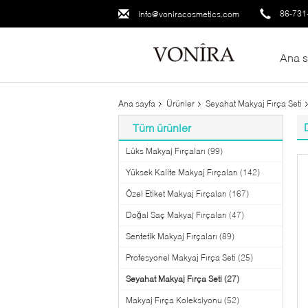
86-731
info@voniracosmetics.com
Ana s
Ana sayfa
Ürünler
Seyahat Makyaj Fırça Seti
Tüm ürünler
Lüks Makyaj Fırçaları
(99)
Yüksek Kalite Makyaj Fırçaları
(142)
Özel Etiket Makyaj Fırçaları
(167)
Doğal Saç Makyaj Fırçaları
(47)
Sentetik Makyaj Fırçaları
(89)
Profesyonel Makyaj Fırça Seti
(25)
Seyahat Makyaj Fırça Seti
(27)
Makyaj Fırça Koleksiyonu
(52)