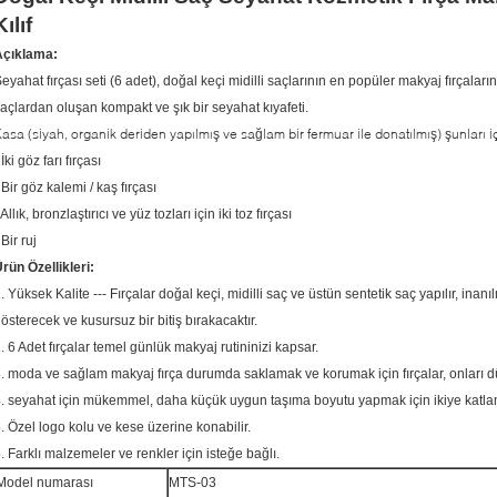
Kılıf
Açıklama:
eyahat fırçası seti (6 adet), doğal keçi midilli saçlarının en popüler makyaj fırçaları
açlardan oluşan kompakt ve şık bir seyahat kıyafeti.
asa (siyah, organik deriden yapılmış ve sağlam bir fermuar ile donatılmış) şunları iç
 İki göz farı fırçası
 Bir göz kalemi / kaş fırçası
 Allık, bronzlaştırıcı ve yüz tozları için iki toz fırçası
 Bir ruj
rün Özellikleri:
. Yüksek Kalite --- Fırçalar doğal keçi, midilli saç ve üstün sentetik saç yapılır, inan
österecek ve kusursuz bir bitiş bırakacaktır.
. 6 Adet fırçalar temel günlük makyaj rutininizi kapsar.
. moda ve sağlam makyaj fırça durumda saklamak ve korumak için fırçalar, onları 
. seyahat için mükemmel, daha küçük uygun taşıma boyutu yapmak için ikiye katlan
. Özel logo kolu ve kese üzerine konabilir.
. Farklı malzemeler ve renkler için isteğe bağlı.
Model numarası
MTS-03