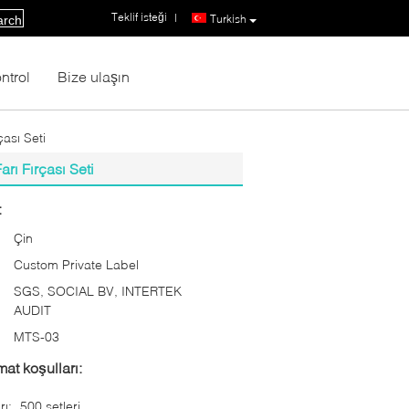
Teklif isteği
|
Turkish
arch
ntrol
Bize ulaşın
çası Seti
arı Fırçası Seti
:
Çin
Custom Private Label
SGS, SOCIAL BV, INTERTEK
AUDIT
MTS-03
at koşulları:
rı:
500 setleri