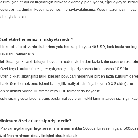
azı müşteriler ayrıca fırçalar için bir kese eklemeyi planlıyorlar, eğer öyleyse, bizden
österebilir, ardından kese malzemesini onaylayabilirsiniz.
Kese malzemesinin özel ö
aha iyi olacaktır.
Özel etiketlememizin maliyeti nedir?
 bir kerelik ücreti vardır (kabartma yolu her kalıp boyutu 40 USD; ipek baskı her lo
lakaları üretmek için.
ot: Siparişiniz, farklı bileşen boyutları nedeniyle birden fazla kalıp ücreti gerektirebil
 Özel fırça kurulum ücreti, her çalışma için sipariş başına ürün başına 10 $ 'dır.
ütfen dikkat: siparişiniz farklı bileşen boyutları nedeniyle birden fazla kurulum gerekt
 baskı ücreti örnekleme işlemi için işçilik maliyeti için fırça başına 0.3 $ olduğunu
on resminizi Adobe Illustrator veya PDF formatında istiyoruz.
oplu sipariş veya lager sipariş baskı maliyeti bizim teklif birim maliyeti sizin için k
Minimum özel etiket siparişi nedir?
 Makyaj fırçaları için, fırça seti için minimum miktar 500pcs, bireysel fırçalar 500pcs i
zel fırça minimum detay iletişimi olarak olacak!