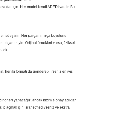
ıza danışın.
Her model kendi ADEDI vardır.
Bu
 netleştirin.
Her parçanın fırça boyutunu,
e işaretleyin. Orijinal örnekleri varsa, fiziksel
ecek.
 her iki formatı da gönderebilirseniz en iyisi
 bir öneri yapacağız, ancak bizimle onayladıktan
kalıp açmak için ısrar etmediyseniz ve ekstra