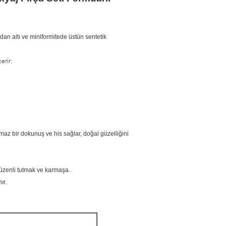
ndan altı ve miniformitede üstün sentetik
erir:
ılmaz bir dokunuş ve his sağlar, doğal güzelliğini
düzenli tutmak ve karmaşa.
ır.