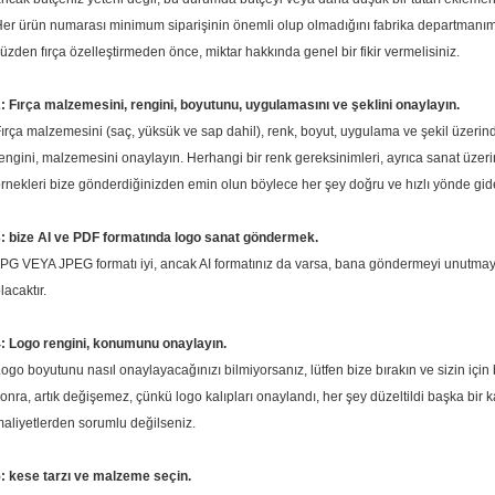
er ürün numarası minimum siparişinin önemli olup olmadığını fabrika departmanım
üzden fırça özelleştirmeden önce, miktar hakkında genel bir fikir vermelisiniz.
: Fırça malzemesini, rengini, boyutunu, uygulamasını ve şeklini onaylayın.
ırça malzemesini (saç, yüksük ve sap dahil), renk, boyut, uygulama ve şekil üzerinde
engini, malzemesini onaylayın.
Herhangi bir renk gereksinimleri, ayrıca sanat üzerind
rnekleri bize gönderdiğinizden emin olun böylece her şey doğru ve hızlı yönde gid
: bize AI ve PDF formatında logo sanat göndermek.
PG VEYA JPEG formatı iyi, ancak AI formatınız da varsa, bana göndermeyi unutmayın,
lacaktır.
: Logo rengini, konumunu onaylayın.
ogo boyutunu nasıl onaylayacağınızı bilmiyorsanız, lütfen bize bırakın ve sizin için
onra, artık değişemez, çünkü logo kalıpları onaylandı, her şey düzeltildi başka bir 
aliyetlerden sorumlu değilseniz.
: kese tarzı ve malzeme seçin.