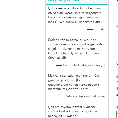
Çok teşekkürler Mark, bana her zaman
en iyi planı verebilirsin ve müşterimin
harika hissetmesini sağlar, umarım
S
işbirliği için başka bir şansımız olabilir.
s
—— Tara AU
K
-
Sadece vonira parselleri aldı, her
zaman heyecan verici, kalite gerçekten
-
şaşırtıcı, tıpkı vonira misyonunun
-
kadınlar için en iyi makyaj fırçalarını
-
üretmesi gibi.
Ü
—— Sateria Mills Makyaj Sanatçısı
1
Makyaj fırçanızdan memnunum.Çok
g
güzel ve pratik olduğunu
2
düşünüyorum.Ayrıca hizmetinizden
memnunum.Çok naziksiniz!
3
4
—— Viktoria Steinbach Almanya
5
Çok profesyonel hizmet & yüksek
6
standart kalite kontrol, sen çok mutlu
için teşekkür ederiz.