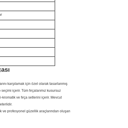
ar
çası
arını karşılamak için özel olarak tasarlanmış
seçimi içerir.
Tüm fırçalarımız kusursuz
-kromatik ve fırça setlerini içerir. Mevcut
terlidir.
ik ve profesyonel güzellik araçlarından oluşan