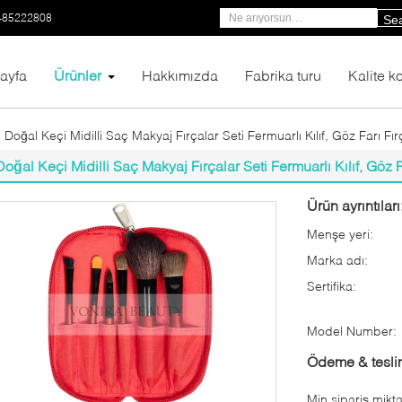
-85222808
Se
ayfa
Ürünler
Hakkımızda
Fabrika turu
Kalite ko
Doğal Keçi Midilli Saç Makyaj Fırçalar Seti Fermuarlı Kılıf, Göz Farı Fır
Doğal Keçi Midilli Saç Makyaj Fırçalar Seti Fermuarlı Kılıf, Göz F
Ürün ayrıntıları
Menşe yeri:
Marka adı:
Sertifika:
Model Number:
Ödeme & teslim
Min sipariş mikta