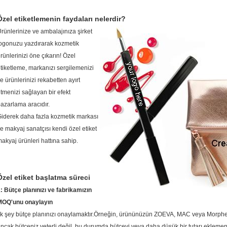
Özel etiketlemenin faydaları nelerdir?
rünlerinize ve ambalajınıza şirket
ogonuzu yazdırarak kozmetik
rünlerinizi öne çıkarın!
Özel
tiketleme, markanızı sergilemenizi
e ürünlerinizi rekabetten ayırt
tmenizi sağlayan bir efekt
azarlama aracıdır.
iderek daha fazla kozmetik markası
e makyaj sanatçısı kendi özel etiket
akyaj ürünleri hattına sahip.
Özel etiket başlatma süreci
: Bütçe planınızı ve fabrikamızın
MOQ'unu onaylayın
lk şey bütçe planınızı onaylamaktır.Örneğin, ürününüzün ZOEVA, MAC veya Morphe fır
ncak bütçeniz yeterli değil, bu durumda bütçeyi veya daha düşük bir tutarı eklemeniz