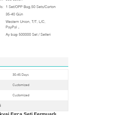
ls:
1 Set/OPP Bag,50 Sets/Carton
35-40 Gün
Western Union, T/T, L/C,
PayPal，
Ay başı 500000 Set / Setleri
30-45 Days
Customized
Customized
i
yaj Fırça Seti Fermuarlı