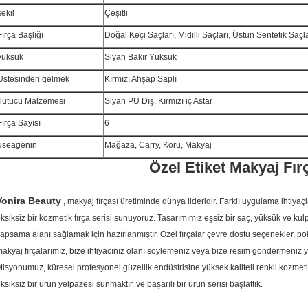
şekil
Çeşitli
Fırça Başlığı
Doğal Keçi Saçları, Midilli Saçları, Üstün Sentetik Saçl
yüksük
Siyah Bakır Yüksük
Üstesinden gelmek
Kırmızı Ahşap Saplı
Tutucu Malzemesi
Siyah PU Dış, Kırmızı iç Astar
Fırça Sayısı
6
useagenin
Mağaza, Carry, Koru, Makyaj
Özel Etiket Makyaj Fır
Vonira Beauty
, makyaj fırçası üretiminde dünya lideridir.
Farklı uygulama ihtiyaçl
ksiksiz bir kozmetik fırça serisi sunuyoruz.
Tasarımımız eşsiz bir saç, yüksük ve kulp 
apsama alanı sağlamak için hazırlanmıştır.
Özel fırçalar çevre dostu seçenekler, poli
akyaj fırçalarımız, bize ihtiyacınız olanı söylemeniz veya bize resim göndermeniz ye
isyonumuz, küresel profesyonel güzellik endüstrisine yüksek kaliteli renkli kozmet
ksiksiz bir ürün
yelpazesi
sunmaktır.
ve başarılı bir ürün serisi başlattık.