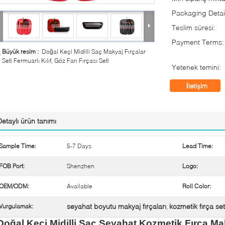
Packaging Detai
Teslim süresi:
Payment Terms:
Büyük resim :
Doğal Keçi Midilli Saç Makyaj Fırçalar
Seti Fermuarlı Kılıf, Göz Farı Fırçası Seti
Yetenek temini:
İletişim
Detaylı ürün tanımı
Sample Time:
5-7 Days
Lead Time:
FOB Port:
Shenzhen
Logo:
OEM/ODM:
Available
Roll Color:
seyahat boyutu makyaj fırçaları
kozmetik fırça set
Vurgulamak:
,
Doğal Keçi Midilli Saç Seyahat Kozmetik Fırça Mak