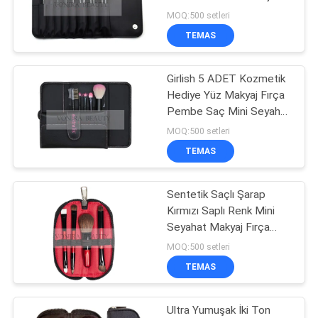
Seti
MOQ:500 setleri
TEMAS
Girlish 5 ADET Kozmetik
Hediye Yüz Makyaj Fırça
Pembe Saç Mini Seyahat
Fırça Seti Ile Set
MOQ:500 setleri
TEMAS
Sentetik Saçlı Şarap
Kırmızı Saplı Renk Mini
Seyahat Makyaj Fırça
Seti
MOQ:500 setleri
TEMAS
Ultra Yumuşak İki Ton