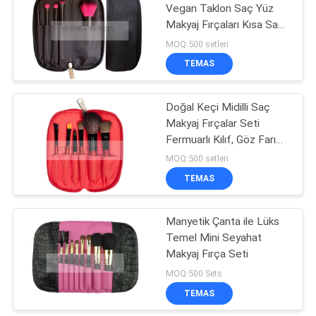
Vegan Taklon Saç Yüz
Makyaj Fırçaları Kısa Saplı
Set
MOQ:500 setleri
TEMAS
Doğal Keçi Midilli Saç
Makyaj Fırçalar Seti
Fermuarlı Kılıf, Göz Farı
Fırçası Seti
MOQ:500 setleri
TEMAS
Manyetik Çanta ile Lüks
Temel Mini Seyahat
Makyaj Fırça Seti
MOQ:500 Sets
TEMAS