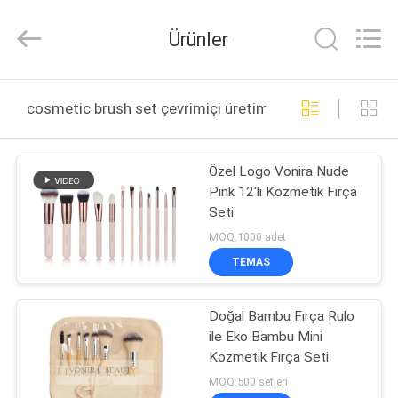
Changsha
Chanmy
Cosmetics
Ürünler
Co.,
Ltd.
All
Rights
Reserved.
EV
cosmetic brush set çevrimiçi üretim
ÜRÜN:%
Özel Logo Vonira Nude
S
Pink 12'li Kozmetik Fırça
Seti
HAKKIMIZDA
MOQ:1000 adet
TEMAS
FABRIKA
Doğal Bambu Fırça Rulo
TURU
ile Eko Bambu Mini
Kozmetik Fırça Seti
KALITE
MOQ:500 setleri