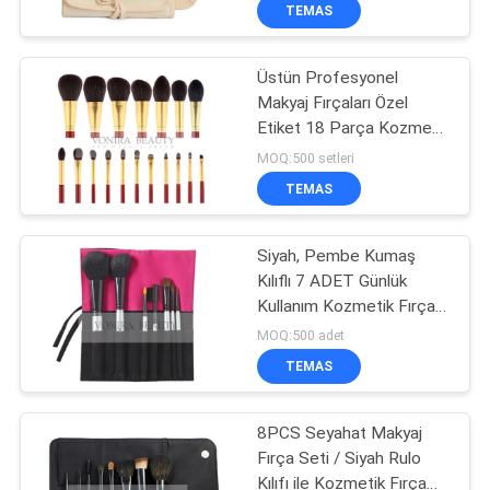
KONTROL
TEMAS
Üstün Profesyonel
SITE
Makyaj Fırçaları Özel
HARITASI
Etiket 18 Parça Kozmetik
Fırça Seti
MOQ:500 setleri
PRIVACY
TEMAS
POLICY
Siyah, Pembe Kumaş
Kılıflı 7 ADET Günlük
Kullanım Kozmetik Fırça
Seti
MOQ:500 adet
TEMAS
8PCS Seyahat Makyaj
Fırça Seti / Siyah Rulo
Kılıfı ile Kozmetik Fırça