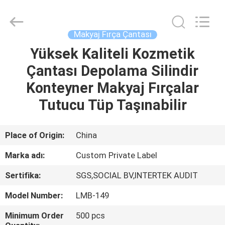
Changsha
Chanmy
Cosmetics
Co.,
Ltd.
Makyaj Fırça Çantası
All
Rights
Reserved.
Yüksek Kaliteli Kozmetik
EV
Çantası Depolama Silindir
ÜRÜN:%
Konteyner Makyaj Fırçalar
S
Tutucu Tüp Taşınabilir
HAKKIMIZDA
Place of Origin:
China
Marka adı:
Custom Private Label
FABRIKA
Sertifika:
SGS,SOCIAL BV,INTERTEK AUDIT
TURU
Model Number:
LMB-149
KALITE
Minimum Order
500 pcs