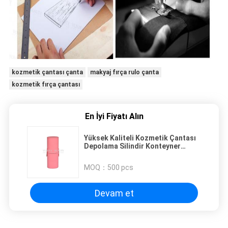
kozmetik çantası çanta
makyaj fırça rulo çanta
kozmetik fırça çantası
En İyi Fiyatı Alın
Yüksek Kaliteli Kozmetik Çantası
Depolama Silindir Konteyner
Makyaj Fırçalar Tutucu Tüp
Taşınabilir
MOQ：
500 pcs
Devam et