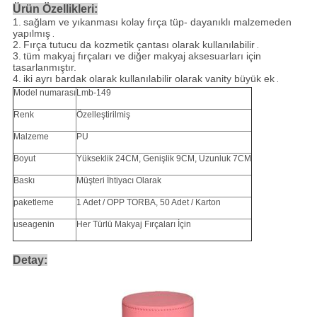
Ürün Özellikleri:
1.
sağlam ve yıkanması kolay fırça tüp- dayanıklı malzemeden
yapılmış
.
2.
Fırça tutucu da kozmetik çantası olarak kullanılabilir
.
3.
tüm makyaj fırçaları ve diğer makyaj aksesuarları için
tasarlanmıştır.
4.
iki ayrı bardak olarak kullanılabilir olarak vanity büyük ek
.
Model numarası
Lmb-149
Renk
Özelleştirilmiş
Malzeme
PU
Boyut
Yükseklik 24CM, Genişlik 9CM, Uzunluk 7CM
Baskı
Müşteri İhtiyacı Olarak
paketleme
1 Adet / OPP TORBA, 50 Adet / Karton
useagenin
Her Türlü Makyaj Fırçaları İçin
Detay: