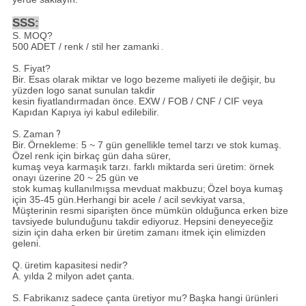
SSS:
S. MOQ?
500 ADET / renk / stil her zamanki
.
S. Fiyat?
Bir. Esas olarak miktar ve logo bezeme maliyeti ile değişir, bu
yüzden logo sanat sunulan takdir
kesin fiyatlandırmadan önce.
EXW / FOB / CNF / CIF veya
Kapıdan Kapıya iyi kabul edilebilir.
S.
Zaman
?
Bir.
Örnekleme: 5 ~ 7 gün genellikle temel tarzı ve stok kumaş.
Özel renk için birkaç gün daha sürer,
kumaş veya karmaşık tarzı. farklı miktarda seri üretim: örnek
onayı üzerine 20 ~ 25 gün ve
stok kumaş kullanılmışsa mevduat makbuzu;
Özel boya kumaş
için 35-45 gün.Herhangi bir acele / acil sevkiyat varsa,
Müşterinin resmi siparişten önce mümkün olduğunca erken bize
tavsiyede bulunduğunu takdir ediyoruz.
Hepsini deneyeceğiz
sizin için daha erken bir üretim zamanı itmek için elimizden
geleni.
Q.
üretim kapasitesi nedir?
A.
yılda 2 milyon adet çanta.
S.
Fabrikanız sadece çanta üretiyor mu?
Başka hangi ürünleri