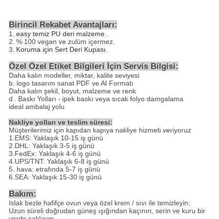
Birincil Rekabet Avantajları:
1.
easy temiz PU deri malzeme
.
2.
% 100 vegan ve zulüm içermez.
3.
Koruma için Sert Deri Kupası.
Özel Özel Etiket Bilgileri İçin Servis Bilgisi:
Daha kalın modeller, miktar, kalite seviyesi
b. logo tasarım sanat PDF ve AI Formatı
Daha kalın şekil, boyut, malzeme ve renk
d
. Baskı Yolları -
ipek baskı veya sıcak folyo damgalama
ideal ambalaj yolu
Nakliye yolları ve teslim süresi:
Müşterilerimiz için kapıdan kapıya nakliye hizmeti veriyoruz
1.EMS: Yaklaşık 10-15 iş günü
2.DHL: Yaklaşık 3-5 iş günü
3.FedEx: Yaklaşık 4-6 iş günü
4.UPS/TNT: Yaklaşık 6-8 iş günü
5. hava: etrafında 5-7 iş günü
6.SEA: Yaklaşık 15-30 iş günü
Bakım:
Islak bezle hafifçe ovun veya özel krem ​​/ sıvı ile temizleyin;
Uzun süreli doğrudan güneş ışığından kaçının, serin ve kuru bir
yerde saklayın.