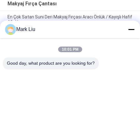
Makyaj Fırça Çantası
En Çok Satan Suni Deri Makyaj Fırçası Aracı Önlük / Kayışlı Hafif
Ağırlık
Mark Liu
PU Kalem Kutusu Kılıfı Dalga Şerit Fermuar Kapatma Seyahat
Kozmetik Makyaj Çantası Sevimli Kalem Kırtasiye Tutucu
10:01 PM
Profesyonel Makyaj Fırça Rulo Kılıfı Tuvalet Tutucu Kalem
Kalem Saklama Çantası
Good day, what product are you looking for?
Popüler Kategoriler
Tüm
Yüksek Kalite 
Lüks Makyaj Fırçaları
Makyaj Fırçaları
Özel Etiket Makyaj 
Doğal Saç Makyaj 
Fırçaları
Fırçaları
Sentetik Makyaj 
Profesyonel Makyaj 
Fırçaları
Fırça Seti