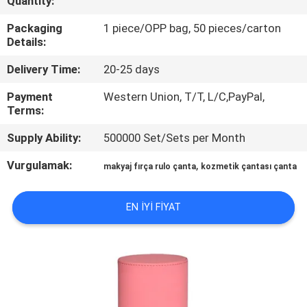
Quantity:
KONTROL
Packaging
1 piece/OPP bag, 50 pieces/carton
Details:
SITE
Delivery Time:
20-25 days
HARITASI
Payment
Western Union, T/T, L/C,PayPal,
Terms:
PRIVACY
Supply Ability:
500000 Set/Sets per Month
POLICY
Vurgulamak:
,
makyaj fırça rulo çanta
kozmetik çantası çanta
EN IYI FIYAT