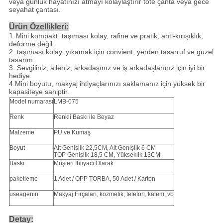
veya günlük hayatınızı atmayı kolaylaştırır tote çanta veya gece
seyahat çantası.
Ürün Özellikleri:
1.
Mini kompakt, taşıması kolay, rafine ve pratik, anti-kırışıklık,
deforme değil.
2. taşıması kolay, yıkamak için convient, yerden tasarruf ve güzel
tasarım.
3. Sevgiliniz, aileniz, arkadaşınız ve iş arkadaşlarınız için iyi bir
hediye.
4.Mini boyutu, makyaj ihtiyaçlarınızı saklamanız için yüksek bir
kapasiteye sahiptir.
Model numarası
LMB-075
Renk
Renkli Baskı ile Beyaz
Malzeme
PU ve Kumaş
Boyut
Alt Genişlik 22,5CM, Alt Genişlik 6 CM
TOP Genişlik 18,5 CM, Yükseklik 13CM
Baskı
Müşteri İhtiyacı Olarak
paketleme
1 Adet / OPP TORBA, 50 Adet / Karton
useagenin
Makyaj Fırçaları, kozmetik, telefon, kalem, vb
Detay: