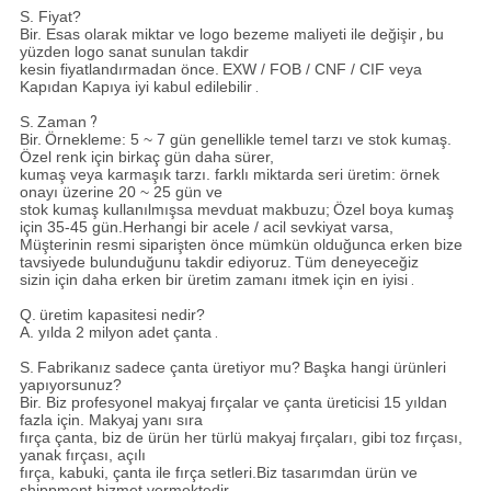
S. Fiyat?
Bir. Esas olarak miktar ve logo bezeme maliyeti ile değişir
,
bu
yüzden logo sanat sunulan takdir
kesin fiyatlandırmadan önce.
EXW / FOB / CNF / CIF veya
Kapıdan Kapıya iyi kabul edilebilir
.
S.
Zaman
?
Bir.
Örnekleme: 5 ~ 7 gün genellikle temel tarzı ve stok kumaş.
Özel renk için birkaç gün daha sürer,
kumaş veya karmaşık tarzı. farklı miktarda seri üretim: örnek
onayı üzerine 20 ~ 25 gün ve
stok kumaş kullanılmışsa mevduat makbuzu;
Özel boya kumaş
için 35-45 gün.Herhangi bir acele / acil sevkiyat varsa,
Müşterinin resmi siparişten önce mümkün olduğunca erken bize
tavsiyede bulunduğunu takdir ediyoruz.
Tüm deneyeceğiz
sizin için daha erken bir üretim zamanı itmek için en iyisi
.
Q.
üretim kapasitesi nedir?
A.
yılda 2 milyon adet çanta
.
S.
Fabrikanız sadece çanta üretiyor mu?
Başka hangi ürünleri
yapıyorsunuz?
Bir. Biz profesyonel makyaj fırçalar ve çanta üreticisi 15 yıldan
fazla için. Makyaj yanı sıra
fırça çanta, biz de ürün her türlü makyaj fırçaları, gibi toz
fırçası,
yanak fırçası, açılı
fırça, kabuki, çanta ile fırça setleri.Biz tasarımdan ürün ve
shippment hizmet vermektedir.