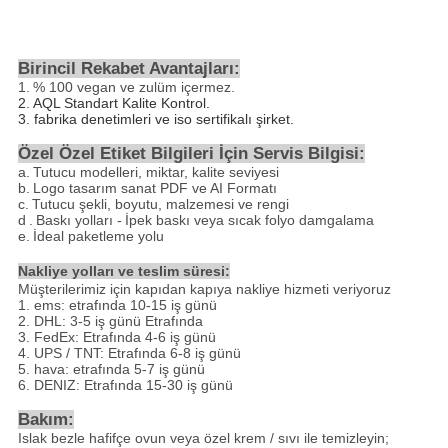
Birincil Rekabet Avantajları:
1.
% 100 vegan ve zulüm içermez.
2.
AQL Standart Kalite Kontrol.
3. fabrika denetimleri ve iso sertifikalı şirket.
Özel Özel Etiket Bilgileri İçin Servis Bilgisi:
a.
Tutucu modelleri, miktar, kalite seviyesi
b.
Logo tasarım sanat PDF ve AI Formatı
c.
Tutucu şekli, boyutu, malzemesi ve rengi
d
.
Baskı yolları -
İpek baskı veya sıcak folyo damgalama
e.
İdeal paketleme yolu
Nakliye yolları ve teslim süresi:
Müşterilerimiz için kapıdan kapıya nakliye hizmeti veriyoruz
1. ems: etrafında 10-15 iş günü
2. DHL: 3-5 iş günü Etrafında
3. FedEx: Etrafında 4-6 iş günü
4. UPS / TNT: Etrafında 6-8 iş günü
5. hava: etrafında 5-7 iş günü
6. DENIZ: Etrafında 15-30 iş günü
Bakım:
Islak bezle hafifçe ovun veya özel krem ​​/ sıvı ile temizleyin;