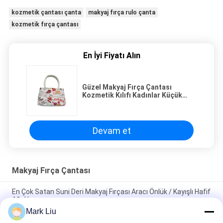
kozmetik çantası çanta
makyaj fırça rulo çanta
kozmetik fırça çantası
En İyi Fiyatı Alın
Güzel Makyaj Fırça Çantası
Kozmetik Kılıfı Kadınlar Küçük
Çanta Kolları Ile
Devam et
Makyaj Fırça Çantası
En Çok Satan Suni Deri Makyaj Fırçası Aracı Önlük / Kayışlı Hafif
Ağırlık
Mark Liu
PU Kalem Kutusu Kılıfı Dalga Şerit Fermuar Kapatma Seyahat