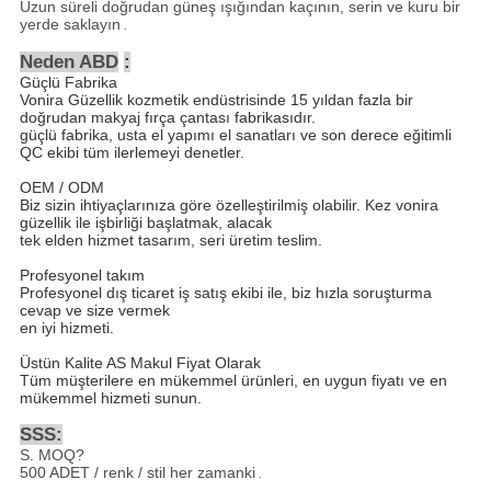
Uzun süreli doğrudan güneş ışığından kaçının, serin ve kuru bir
yerde saklayın
.
Neden ABD
:
Güçlü Fabrika
Vonira Güzellik kozmetik endüstrisinde 15 yıldan fazla bir
doğrudan makyaj fırça çantası fabrikasıdır.
güçlü fabrika, usta el yapımı el sanatları ve son derece eğitimli
QC ekibi tüm ilerlemeyi denetler.
OEM / ODM
Biz sizin ihtiyaçlarınıza göre özelleştirilmiş olabilir. Kez vonira
güzellik ile işbirliği başlatmak, alacak
tek elden hizmet tasarım, seri üretim teslim.
Profesyonel takım
Profesyonel dış ticaret iş satış ekibi ile, biz hızla soruşturma
cevap ve size vermek
en iyi hizmeti.
Üstün Kalite AS Makul Fiyat Olarak
Tüm müşterilere en mükemmel ürünleri, en uygun fiyatı ve en
mükemmel hizmeti sunun.
SSS:
S. MOQ?
500 ADET / renk / stil her zamanki
.