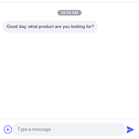
Kozmetik Makyaj Çantası Sevimli Kalem Kırtasiye Tutucu
10:34 AM
Profesyonel Makyaj Fırça Rulo Kılıfı Tuvalet Tutucu Kalem
Kalem Saklama Çantası
Good day, what product are you looking for?
Popüler Kategoriler
Tüm
Yüksek Kalite 
Lüks Makyaj Fırçaları
Makyaj Fırçaları
Özel Etiket Makyaj 
Doğal Saç Makyaj 
Fırçaları
Fırçaları
Sentetik Makyaj 
Profesyonel Makyaj 
Fırçaları
Fırça Seti
Seyahat Makyaj 
Makyaj Fırça 
Fırça Seti
Koleksiyonu
Teklif isteği