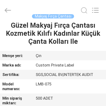
Changsha
Chanmy
Cosmetics
Co.,
Ltd.
Makyaj Fırça Çantası
All
Rights
Reserved.
Güzel Makyaj Fırça Çantası
EV
Kozmetik Kılıfı Kadınlar Küçük
ÜRÜN:%
Çanta Kolları Ile
S
Menşe yeri:
Çin
HAKKIMIZDA
Marka adı:
Custom Private Label
Sertifika:
SGS,SOCIAL BV,INTERTEK AUDIT
FABRIKA
Model
LMB-075
TURU
numarası:
Min sipariş
500 ADET
KALITE
miktarı: