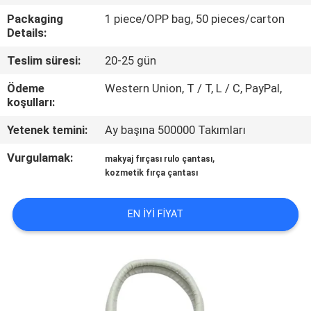
KONTROL
Packaging
1 piece/OPP bag, 50 pieces/carton
Details:
SITE
Teslim süresi:
20-25 gün
HARITASI
Ödeme
Western Union, T / T, L / C, PayPal,
koşulları:
PRIVACY
Yetenek temini:
Ay başına 500000 Takımları
POLICY
Vurgulamak:
,
makyaj fırçası rulo çantası
kozmetik fırça çantası
EN IYI FIYAT