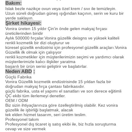
Bakım:
Islak bezle nazikçe ovun veya özel krem ​​/ sıvı ile temizleyin.
Uzun süreli doğrudan güneş ışığından kaçının, serin ve kuru bir
yerde saklayın.
Şirket hikayesi:
Vonira üreten 15 yıldır Çin'in önde gelen makyaj fırçası
üreticilerinden biridir
Aylık 500000 fırçalar.Vonira güzellik deisgns ve yüksek kaliteli
renkli kozmetik bir dizi oluşturur ve
küresel güzellik endüstrisi için profesyonel güzellik araçları.Vonira
Güzellik ilk olmak için çalışıyor
renkli kozmetikler için müşterilerimizin seçimi ve yardımcı olarak
müşterilerimizle kalıcı ilişkiler yaratma
başarılı bir ürün serisi geliştirir ve başlatırlar.
Neden ABD
:
Güçlü Fabrika
Vonira Güzellik kozmetik endüstrisinde 15 yıldan fazla bir
doğrudan makyaj fırça çantası fabrikasıdır.
güçlü fabrika, usta el yapımı el sanatları ve son derece eğitimli
QC ekibi tüm ilerlemeyi denetler.
OEM / ODM
Biz sizin ihtiyaçlarınıza göre özelleştirilmiş olabilir. Kez vonira
güzellik ile işbirliği başlatmak, alacak
tek elden hizmet tasarım, seri üretim teslim.
Profesyonel takım
Profesyonel dış ticaret iş satış ekibi ile, biz hızla soruşturma
cevap ve size vermek