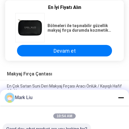
En İyi Fiyatı Alın
Bölmeleri ile taşınabilir güzellik
makyaj fırça durumda kozmetik
çantası siyah
Devam et
Makyaj Fırça Çantası
En Çok Satan Suni Deri Makyaj Fırçası Aracı Önlük / Kayışlı Hafif
Ağırlık
Mark Liu
PU Kalem Kutusu Kılıfı Dalga Şerit Fermuar Kapatma Seyahat
Kozmetik Makyaj Çantası Sevimli Kalem Kırtasiye Tutucu
10:54 AM
Profesyonel Makyaj Fırça Rulo Kılıfı Tuvalet Tutucu Kalem
Kalem Saklama Çantası
Good day, what product are you looking for?