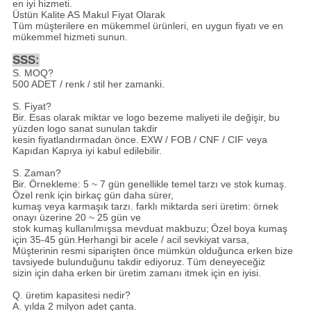
en iyi hizmeti.
Üstün Kalite AS Makul Fiyat Olarak
Tüm müşterilere en mükemmel ürünleri, en uygun fiyatı ve en
mükemmel hizmeti sunun.
SSS:
S. MOQ?
500 ADET / renk / stil her zamanki.
S. Fiyat?
Bir. Esas olarak miktar ve logo bezeme maliyeti ile değişir, bu
yüzden logo sanat sunulan takdir
kesin fiyatlandırmadan önce.
EXW / FOB / CNF / CIF veya
Kapıdan Kapıya iyi kabul edilebilir.
S. Zaman?
Bir. Örnekleme: 5 ~ 7 gün genellikle temel tarzı ve stok kumaş.
Özel renk için birkaç gün daha sürer,
kumaş veya karmaşık tarzı. farklı miktarda seri üretim: örnek
onayı üzerine 20 ~ 25 gün ve
stok kumaş kullanılmışsa mevduat makbuzu;
Özel boya kumaş
için 35-45 gün.Herhangi bir acele / acil sevkiyat varsa,
Müşterinin resmi siparişten önce mümkün olduğunca erken bize
tavsiyede bulunduğunu takdir ediyoruz.
Tüm deneyeceğiz
sizin için daha erken bir üretim zamanı itmek için en iyisi.
Q. üretim kapasitesi nedir?
A. yılda 2 milyon adet çanta.