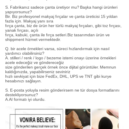
S. Fabrikanız sadece çanta üretiyor mu?
Başka hangi ürünleri
yapıyorsunuz?
Bir. Biz profesyonel makyaj fırçalar ve çanta üreticisi 15 yıldan
fazla için. Makyaj yanı sıra
fırça çanta, biz de ürün her türlü makyaj fırçaları, gibi toz fırçası,
yanak fırçası, açılı
fırça, kabuki, çanta ile fırça setleri.Biz tasarımdan ürün ve
shippment hizmet vermektedir.
Q. bir acele örnekleri varsa, süreci hızlandırmak için nasıl
yardımcı olabilirsiniz?
A. stilleri / renk / logo / bezeme istemi onayı üzerine örnekleri
acele edeceğiz ve göndereceğiz
size gönderilen gerçek örnek önce dijital görüntüler.
Memnun
kaldığınızda, yapabilirseniz seviniriz
hızlı sevkiyat için bize FedEx, DHL, UPS ve TNT gibi kurye
hesabınızı sağlayın.
S. E-posta yoluyla resim gönderirsem ne tür dosya formatlarını
destekliyorsunuz?
A.AI formatı iyi olurdu.