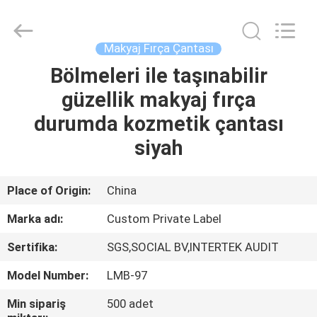
Changsha
Chanmy
Cosmetics
Co.,
Ltd.
Makyaj Fırça Çantası
All
Rights
Reserved.
Bölmeleri ile taşınabilir
EV
güzellik makyaj fırça
ÜRÜN:%
durumda kozmetik çantası
S
siyah
HAKKIMIZDA
Place of Origin:
China
Marka adı:
Custom Private Label
FABRIKA
Sertifika:
SGS,SOCIAL BV,INTERTEK AUDIT
TURU
Model Number:
LMB-97
KALITE
Min sipariş
500 adet