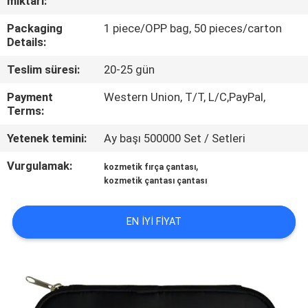
miktarı:
KONTROL
Packaging
1 piece/OPP bag, 50 pieces/carton
Details:
SITE
Teslim süresi:
20-25 gün
HARITASI
Payment
Western Union, T/T, L/C,PayPal,
Terms:
PRIVACY
Yetenek temini:
Ay başı 500000 Set / Setleri
POLICY
Vurgulamak:
,
kozmetik fırça çantası
kozmetik çantası çantası
EN IYI FIYAT