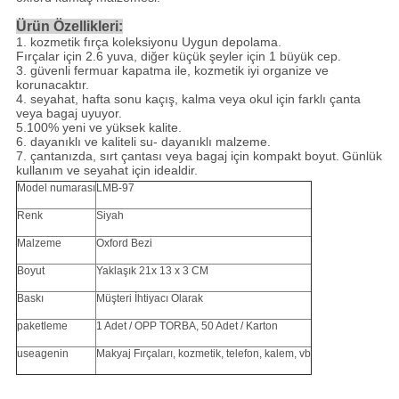
Ürün Özellikleri:
1. kozmetik fırça koleksiyonu Uygun depolama.
Fırçalar için 2.6 yuva, diğer küçük şeyler için 1 büyük cep.
3. güvenli fermuar kapatma ile, kozmetik iyi organize ve
korunacaktır.
4. seyahat, hafta sonu kaçış, kalma veya okul için farklı çanta
veya bagaj uyuyor.
5.100% yeni ve yüksek kalite.
6. dayanıklı ve kaliteli su- dayanıklı malzeme.
7. çantanızda, sırt çantası veya bagaj için kompakt boyut.
Günlük
kullanım ve seyahat için idealdir.
Model numarası
LMB-97
Renk
Siyah
Malzeme
Oxford Bezi
Boyut
Yaklaşık 21x 13 x 3 CM
Baskı
Müşteri İhtiyacı Olarak
paketleme
1 Adet / OPP TORBA, 50 Adet / Karton
useagenin
Makyaj Fırçaları, kozmetik, telefon, kalem, vb