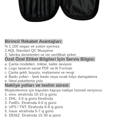
Birincil Rekabet Avantajları:
% 1.100 vegan ve zulüm içermez.
2.AQL Standart QC Muayene.
3. fabrika denetimleri ve iso sertifikalı şirket.
Özel Özel Etiket Bilgileri İçin Servis Bilgisi:
a.
Çanta modelleri, miktar, kalite seviyesi
b.
Logo tasarım sanat PDF ve AI Formatı
c.
Çanta şekli, boyutu, malzemesi ve rengi
d.
Baskı yolları - İpek baskı veya sıcak folyo damgalama
e.
İdeal paketleme yolu
Nakliye yolları ve teslim süresi:
Müşterilerimiz için kapıdan kapıya nakliye hizmeti veriyoruz
1. ems: etrafında 10-15 iş günü
2. DHL: 3-5 iş günü Etrafında
3. FedEx: Etrafında 4-6 iş günü
4. UPS / TNT: Etrafında 6-8 iş günü
5. hava: etrafında 5-7 iş günü
6. DENIZ: Etrafında 15-30 iş günü