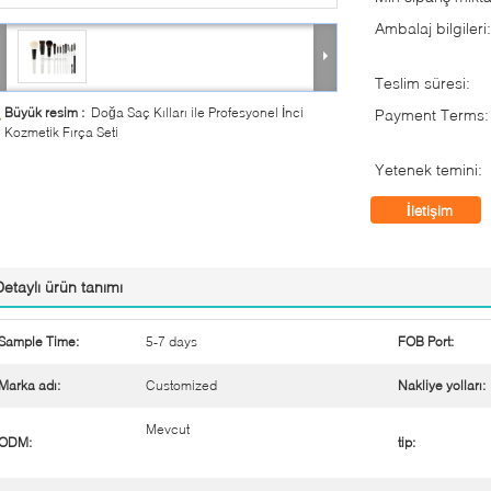
Ambalaj bilgileri:
Teslim süresi:
Büyük resim :
Doğa Saç Kılları ile Profesyonel İnci
Payment Terms:
Kozmetik Fırça Seti
Yetenek temini:
İletişim
Detaylı ürün tanımı
Sample Time:
5-7 days
FOB Port:
Marka adı:
Customized
Nakliye yolları:
Mevcut
ODM:
tip: