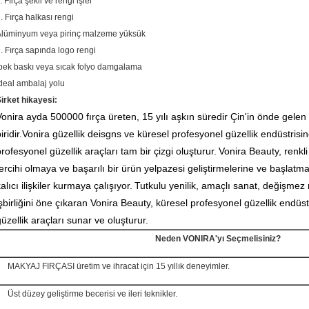
.
Fırça şekli ve rengi işler
.
Fırça halkası rengi
Alüminyum veya pirinç malzeme yüksük
.
Fırça sapında logo rengi
pek baskı veya sıcak folyo damgalama
deal ambalaj yolu
irket hikayesi:
Vonira ayda 500000 fırça üreten, 15 yılı aşkın süredir Çin'in önde gelen 
biridir.Vonira güzellik deisgns ve küresel profesyonel güzellik endüstrisin
rofesyonel güzellik araçları tam bir çizgi oluşturur.
Vonira Beauty, renkli 
tercihi olmaya ve başarılı bir ürün yelpazesi geliştirmelerine ve başlatm
alıcı ilişkiler kurmaya çalışıyor.
Tutkulu yenilik, amaçlı sanat, değişmez 
işbirliğini öne çıkaran Vonira Beauty, küresel profesyonel güzellik endüstr
üzellik araçları sunar ve oluşturur.
Neden VONIRA'yı Seçmelisiniz?
MAKYAJ FIRÇASI üretim ve ihracat için 15 yıllık deneyimler.
Üst düzey geliştirme becerisi ve ileri teknikler.