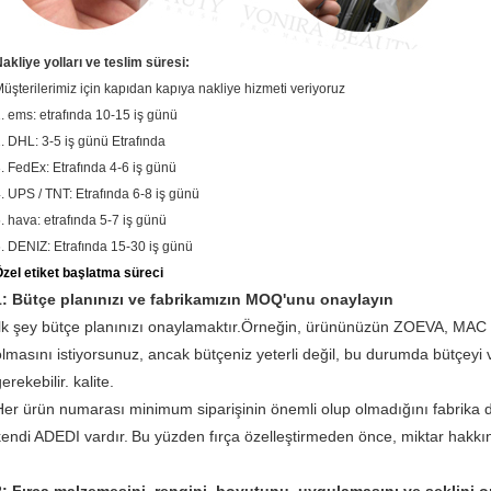
akliye yolları ve teslim süresi:
üşterilerimiz için kapıdan kapıya nakliye hizmeti veriyoruz
. ems: etrafında 10-15 iş günü
. DHL: 3-5 iş günü Etrafında
. FedEx: Etrafında 4-6 iş günü
. UPS / TNT: Etrafında 6-8 iş günü
. hava: etrafında 5-7 iş günü
. DENIZ: Etrafında 15-30 iş günü
zel etiket başlatma süreci
1: Bütçe planınızı ve fabrikamızın MOQ'unu onaylayın
İlk şey bütçe planınızı onaylamaktır.Örneğin, ürününüzün ZOEVA, MAC ve
olmasını istiyorsunuz, ancak bütçeniz yeterli değil, bu durumda bütçeyi
erekebilir. kalite.
Her ürün numarası minimum siparişinin önemli olup olmadığını fabrika
kendi ADEDI vardır.
Bu yüzden fırça özelleştirmeden önce, miktar hakkınd