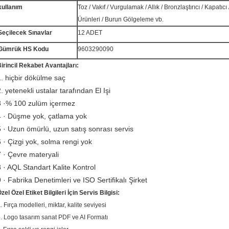
kullanım
Toz / Vakıf / Vurgulamak / Allık / Bronzlaştırıcı / Kapatı
Ürünleri / Burun Gölgeleme vb.
Seçilecek Sınavlar
12 ADET
Gümrük HS Kodu
9603290090
irincil Rekabet Avantajları:
1. hiçbir dökülme saç
. yetenekli ustalar tarafından El Işi
3 ·% 100 zulüm içermez
4 · Düşme yok, çatlama yok
5 · Uzun ömürlü, uzun satış sonrası servis
6 · Çizgi yok, solma rengi yok
7 · Çevre materyali
8 · AQL Standart Kalite Kontrol
9 · Fabrika Denetimleri ve ISO Sertifikalı Şirket
zel Özel Etiket Bilgileri İçin Servis Bilgisi:
.
Fırça modelleri, miktar, kalite seviyesi
.
Logo tasarım sanat PDF ve AI Formatı