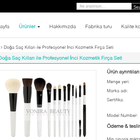
Se
ayfa
Ürünler
Hakkımızda
Fabrika turu
Kalite ko
Doğa Saç Kılları ile Profesyonel İnci Kozmetik Fırça Seti
Doğa Saç Kılları ile Profesyonel İnci Kozmetik Fırça Seti
Ürün ayrıntıları
Menşe yeri:
Marka adı:
Sertifika:
Model Number:
Ödeme & teslim
Min sipariş mikta