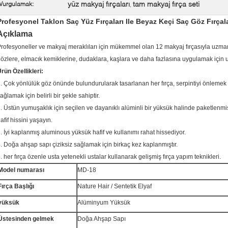
yüz makyaj fırçaları
tam makyaj fırça seti
Vurgulamak:
,
Profesyonel Taklon Saç Yüz Fırçaları Ile Beyaz Keçi Saç Göz Fırçalar
Açıklama
rofesyoneller ve makyaj meraklıları için mükemmel olan 12 makyaj fırçasıyla uzman bi
özlere, elmacık kemiklerine, dudaklara, kaşlara ve daha fazlasına uygulamak için ust
rün Özellikleri:
. Çok yönlülük göz önünde bulundurularak tasarlanan her fırça, serpintiyi önlem
ağlamak için belirli bir şekle sahiptir.
. Üstün yumuşaklık için seçilen ve dayanıklı alüminli bir yüksük halinde paketlenmiş
afif hissini yaşayın.
. İyi kaplanmış aluminous yüksük hafif ve kullanımı rahat hissediyor.
. Doğa ahşap sapı çiziksiz sağlamak için birkaç kez kaplanmıştır.
. her fırça özenle usta yetenekli ustalar kullanarak gelişmiş fırça yapım teknikleri.
Model numarası
MD-18
Fırça Başlığı
Nature Hair / Sentetik Elyaf
yüksük
Alüminyum Yüksük
Üstesinden gelmek
Doğa Ahşap Sapı