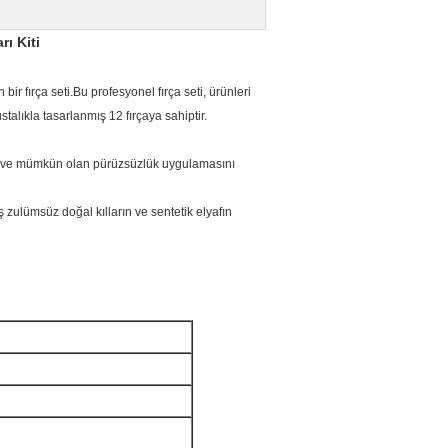
ı Kiti
r fırça seti.Bu profesyonel fırça seti, ürünleri
alıkla tasarlanmış 12 fırçaya sahiptir.
ek ve mümkün olan pürüzsüzlük uygulamasını
 zulümsüz doğal kılların ve sentetik elyafın