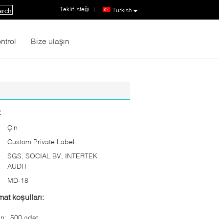
Teklif isteği
|
Turkish
arch
ntrol
Bize ulaşın
:
Çin
Custom Private Label
SGS, SOCIAL BV, INTERTEK
AUDIT
MD-18
at koşulları:
rı:
500 adet