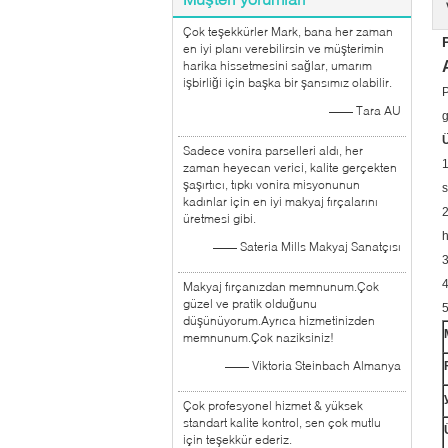
Çok teşekkürler Mark, bana her zaman
en iyi planı verebilirsin ve müşterimin
harika hissetmesini sağlar, umarım
işbirliği için başka bir şansımız olabilir.
P
—— Tara AU
g
Ü
Sadece vonira parselleri aldı, her
1
zaman heyecan verici, kalite gerçekten
şaşırtıcı, tıpkı vonira misyonunun
s
kadınlar için en iyi makyaj fırçalarını
2
üretmesi gibi.
h
—— Sateria Mills Makyaj Sanatçısı
3
4
Makyaj fırçanızdan memnunum.Çok
güzel ve pratik olduğunu
5
düşünüyorum.Ayrıca hizmetinizden
memnunum.Çok naziksiniz!
—— Viktoria Steinbach Almanya
Çok profesyonel hizmet & yüksek
standart kalite kontrol, sen çok mutlu
için teşekkür ederiz.