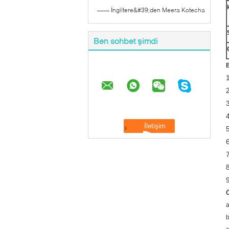
—— İngiltere&#39;den Meera Kotecha
Ben sohbet şimdi
B
2
Ö
a
b