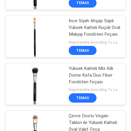
KONTROL
TEMAS
İnce Siyah Ahşap Saplı
SITE
Yüksek Kaliteli Küçük Oval
HARITASI
Makyaj Fondöten Fırçası
Negotiatable According To Large Quantity MOQ:500 pcs
PRIVACY
TEMAS
POLICY
Yüksek Kaliteli Mix Kıllı
Dome Kafa Duo Fiber
Fondöten Fırçası
Negotiatable According To Large Quantity MOQ:500 pieces
TEMAS
Çevre Dostu Vegan
Taklon ile Yüksek Kaliteli
Oval Vakıf Fırça