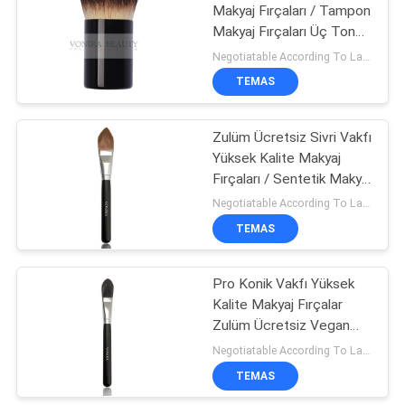
Makyaj Fırçaları / Tampon
Makyaj Fırçaları Üç Ton
Yumuşak ve Esnek Lifler
Negotiatable According To Large Quantity MOQ:500 adet
TEMAS
Zulüm Ücretsiz Sivri Vakfı
Yüksek Kalite Makyaj
Fırçaları / Sentetik Makyaj
Fırçaları
Negotiatable According To Large Quantity MOQ:500 pcs
TEMAS
Pro Konik Vakfı Yüksek
Kalite Makyaj Fırçalar
Zulüm Ücretsiz Vegan
Taklon
Negotiatable According To Large Quantity MOQ:500 adet
TEMAS