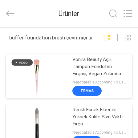
Changsha
Chanmy
Cosmetics
Ürünler
Co.,
Ltd.
All
Rights
Reserved.
EV
buffer foundation brush çevrimiçi üretim
ÜRÜN:%
Vonira Beauty Açılı
S
Tampon Fondöten
Fırçası, Vegan Zulümsüz
HAKKIMIZDA
Taklon Sentetik Kıl ve
Negotiatable According To Large Quantity MOQ:1000 adet
Geri Dönüştürülebilir Huş
TEMAS
Ağacı Saplı
FABRIKA
Renkli Esnek Fiber ile
TURU
Yüksek Kalite Sivri Vakfı
Fırça
KALITE
Negotiatable According To Large Quantity MOQ:500 adet