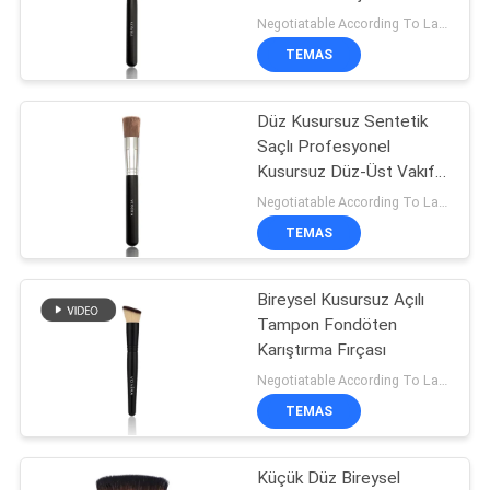
Negotiatable According To Large Quantity MOQ:500 adet
TEMAS
Düz Kusursuz Sentetik
Saçlı Profesyonel
Kusursuz Düz-Üst Vakıf
Makyaj Fırçası
Negotiatable According To Large Quantity MOQ:500 adet
TEMAS
Bireysel Kusursuz Açılı
Tampon Fondöten
Karıştırma Fırçası
Negotiatable According To Large Quantity MOQ:300 adet
TEMAS
Küçük Düz Bireysel