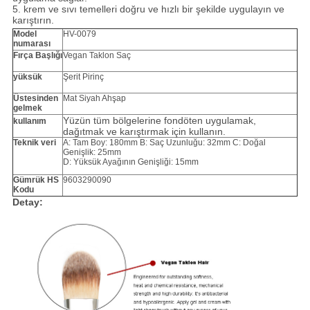
5. krem ​​ve sıvı temelleri doğru ve hızlı bir şekilde uygulayın ve
karıştırın.
Model
HV-0079
numarası
Fırça Başlığı
Vegan Taklon Saç
yüksük
Şerit Pirinç
Üstesinden
Mat Siyah Ahşap
gelmek
Yüzün tüm bölgelerine fondöten uygulamak,
kullanım
dağıtmak ve karıştırmak için kullanın.
Teknik veri
A: Tam Boy: 180mm B: Saç Uzunluğu: 32mm C: Doğal
Genişlik: 25mm
D: Yüksük Ayağının Genişliği: 15mm
Gümrük HS
9603290090
Kodu
Detay: