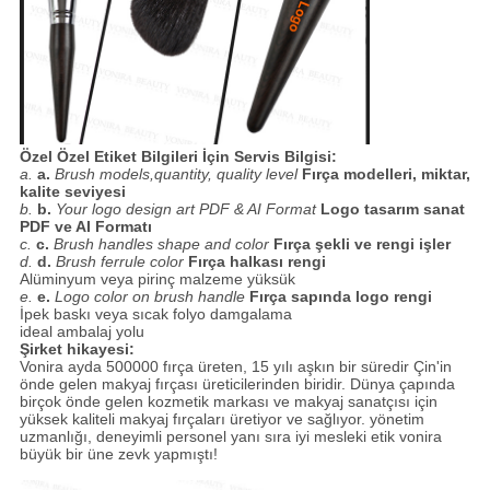
Özel Özel Etiket Bilgileri İçin Servis Bilgisi:
a.
a.
Brush models,quantity, quality level
Fırça modelleri, miktar,
kalite seviyesi
b.
b.
Your logo design art PDF & AI Format
Logo tasarım sanat
PDF ve AI Formatı
c.
c.
Brush handles shape and color
Fırça şekli ve rengi işler
d.
d.
Brush ferrule color
Fırça halkası rengi
Alüminyum veya pirinç malzeme yüksük
e.
e.
Logo color on brush handle
Fırça sapında logo rengi
İpek baskı veya sıcak folyo damgalama
ideal ambalaj yolu
Şirket hikayesi:
Vonira ayda 500000 fırça üreten, 15 yılı aşkın bir süredir Çin'in
önde gelen makyaj fırçası üreticilerinden biridir. Dünya çapında
birçok önde gelen kozmetik markası ve makyaj sanatçısı için
yüksek kaliteli makyaj fırçaları üretiyor ve sağlıyor. yönetim
uzmanlığı, deneyimli personel yanı sıra iyi mesleki etik vonira
büyük bir üne zevk yapmıştı!