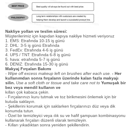
Nakliye yolları ve teslim süresi:
Müşterilerimiz için kapıdan kapıya nakliye hizmeti veriyoruz
1. EMS: Etrafında 10-15 iş günü
2. DHL: 3-5 iş günü Etrafında
3. FedEx: Etrafında 4-6 iş günü
4. UPS / TNT: Etrafında 6-8 iş günü
5. hava: etrafında 5-7 iş günü
6. DENIZ: Etrafında 15-30 iş günü
Makyaj Fırçaları Bakımı
- Wipe off excess makeup left on brushes after each use.
- Her
kullanımdan sonra fırçaların üzerinde kalan fazla makyajı
silin.
Use a soft cloth or tissue and take care not to
Yumuşak bir
bez veya mendil kullanın ve
kılları çok kabaca çekin.
- Fırçalarınızı kuru tutmak ve toz birikmesini önlemek için bir
kutuda saklayın.
- Şekillerini korumak için saklarken fırçalarınızı düz veya dik
konumda tutun.
- Özel bir temizleyici veya ılık su ve hafif şampuan kombinasyonu
kullanarak fırçaları düzenli olarak temizleyin.
- Kılları yıkadıktan sonra yeniden şekillendirin.