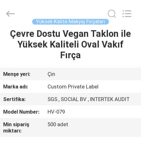
Changsha
Chanmy
Cosmetics
Co.,
Ltd.
Yüksek Kalite Makyaj Fırçaları
All
Rights
Reserved.
Çevre Dostu Vegan Taklon ile
EV
Yüksek Kaliteli Oval Vakıf
ÜRÜN:%
Fırça
S
Menşe yeri:
Çin
HAKKIMIZDA
Marka adı:
Custom Private Label
Sertifika:
SGS , SOCIAL BV , INTERTEK AUDIT
FABRIKA
Model Number:
HV-079
TURU
Min sipariş
500 adet
miktarı:
KALITE