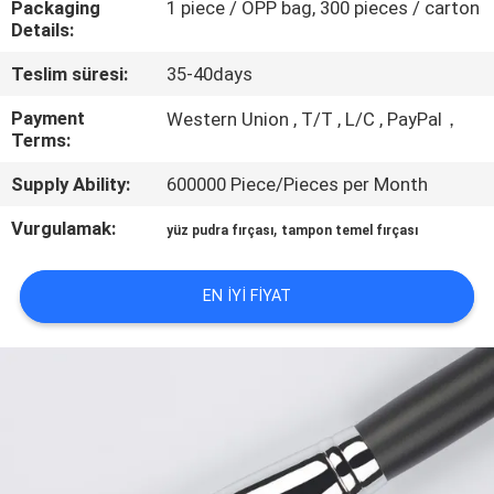
Packaging
1 piece / OPP bag, 300 pieces / carton
KONTROL
Details:
Teslim süresi:
35-40days
SITE
HARITASI
Payment
Western Union , T/T , L/C , PayPal，
Terms:
Supply Ability:
600000 Piece/Pieces per Month
PRIVACY
POLICY
Vurgulamak:
,
yüz pudra fırçası
tampon temel fırçası
EN IYI FIYAT