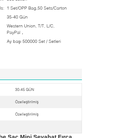
ls:
1 Set/OPP Bag,50 Sets/Carton
35-40 Gün
Western Union, T/T, L/C,
PayPal，
Ay başı 500000 Set / Setleri
30-45 GÜN
Özelleştirilmiş
Özelleştirilmiş
mbe Saç Mini Seyahat Fırça