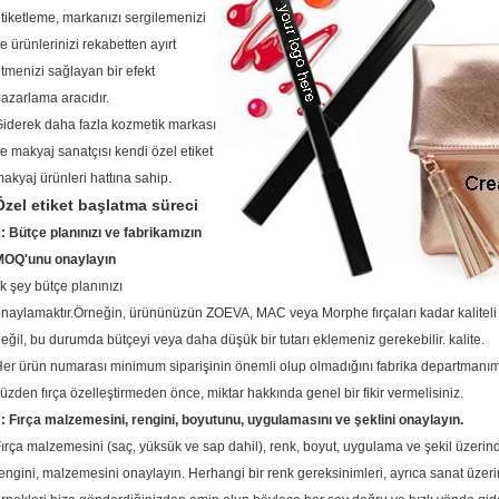
tiketleme, markanızı sergilemenizi
e ürünlerinizi rekabetten ayırt
tmenizi sağlayan bir efekt
azarlama aracıdır.
iderek daha fazla kozmetik markası
e makyaj sanatçısı kendi özel etiket
akyaj ürünleri hattına sahip.
Özel etiket başlatma süreci
: Bütçe planınızı ve fabrikamızın
MOQ'unu onaylayın
lk şey bütçe planınızı
naylamaktır.Örneğin, ürününüzün ZOEVA, MAC veya Morphe fırçaları kadar kaliteli o
eğil, bu durumda bütçeyi veya daha düşük bir tutarı eklemeniz gerekebilir. kalite.
er ürün numarası minimum siparişinin önemli olup olmadığını fabrika departmanım
üzden fırça özelleştirmeden önce, miktar hakkında genel bir fikir vermelisiniz.
: Fırça malzemesini, rengini, boyutunu, uygulamasını ve şeklini onaylayın.
ırça malzemesini (saç, yüksük ve sap dahil), renk, boyut, uygulama ve şekil üzerinde
engini, malzemesini onaylayın.
Herhangi bir renk gereksinimleri, ayrıca sanat üzerind