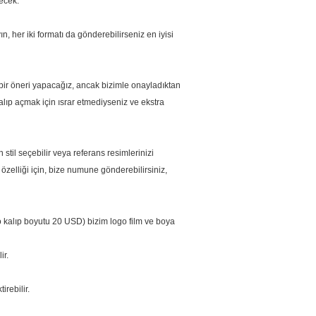
ecek.
 her iki formatı da gönderebilirseniz en iyisi
 bir öneri yapacağız, ancak bizimle onayladıktan
kalıp açmak için ısrar etmediyseniz ve ekstra
 stil seçebilir veya referans resimlerinizi
zelliği için, bize numune gönderebilirsiniz,
go kalıp boyutu 20 USD) bizim logo film ve boya
ir.
irebilir.