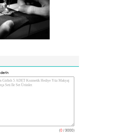
derin
(
0
/ 3000)