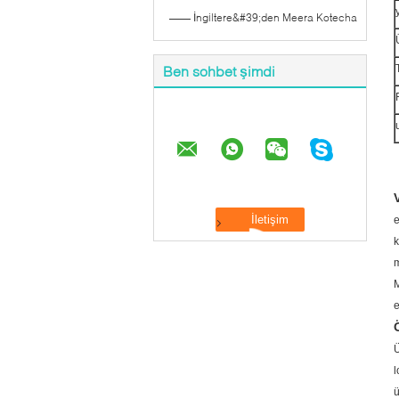
—— İngiltere&#39;den Meera Kotecha
Ben sohbet şimdi
e
k
m
M
e
Ü
l
ü