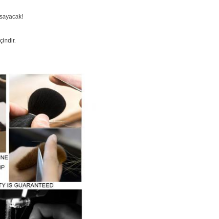
apsayacak!
çindir.