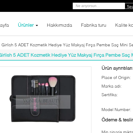
Se
ayfa
Ürünler
Hakkımızda
Fabrika turu
Kalite ko
Girlish 5 ADET Kozmetik Hediye Yüz Makyaj Fırça Pembe Saç Mini Sey
Girlish 5 ADET Kozmetik Hediye Yüz Makyaj Fırça Pembe Saç Min
Ürün ayrıntıları
Place of Origin:
Marka adı:
Sertifika:
Model Number:
Ödeme & teslim
Min sipariş mikta