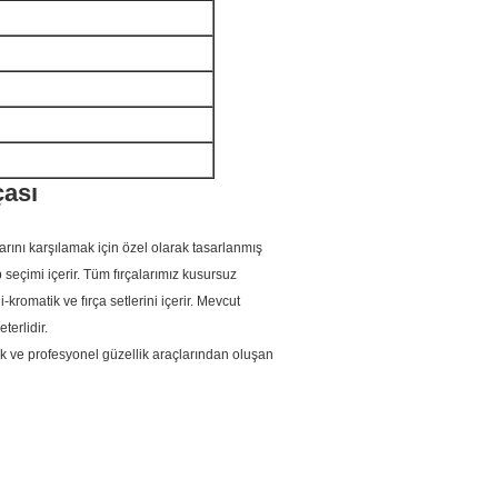
çası
arını karşılamak için özel olarak tasarlanmış
seçimi içerir.
Tüm fırçalarımız kusursuz
-kromatik ve fırça setlerini içerir. Mevcut
terlidir.
ik ve profesyonel güzellik araçlarından oluşan