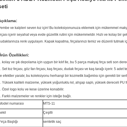
seti
Açıklama:
embe ve kalpleri seven kız için!
Bu koleksiyonunuza eklemek için mükemmel makyaj f
ırçası içerir seyahat veya evde güzellik rutini için mükemmeldir.
Hızlı ve kolay bir şe
udaklarınıza renk uygulayın.
Kapak kapatma, fırçalarınızı temiz ve düzenli tutmak içi
Ürün Özellikleri:
. kolay ve şık depolama için uygun bir kılıf Ile, bu 5 parça makyaj fırça seti son der
. Set toz fırçası, göz farı fırçası, kaş fırçası, dudak fırçası ve kaş tarağı içerir. 5 adet
e efektler yaratır, bu koleksiyonu herhangi bir kozmetik bağımlısı için gerekli bir sertif
. Yüksek kaliteli malzeme, yüksek yoğunluklu kıl, ahşap saplı, yüksek dereceli PU f
. Özel logo kolu ve kese üzerine konabilir.
. Farklı malzemeler ve renkler için isteğe bağlı.
Model numarası
MTS-11
şekil
Çeşitli
Fırça Başlığı
sentetik saç