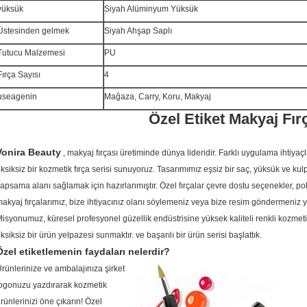
yüksük
Siyah Alüminyum Yüksük
Üstesinden gelmek
Siyah Ahşap Saplı
Tutucu Malzemesi
PU
Fırça Sayısı
4
useagenin
Mağaza, Carry, Koru, Makyaj
Özel Etiket Makyaj Fır
Vonira Beauty
, makyaj fırçası üretiminde dünya lideridir.
Farklı uygulama ihtiyaçl
ksiksiz bir kozmetik fırça serisi sunuyoruz.
Tasarımımız eşsiz bir saç, yüksük ve kulp 
apsama alanı sağlamak için hazırlanmıştır.
Özel fırçalar çevre dostu seçenekler, poli
akyaj fırçalarımız, bize ihtiyacınız olanı söylemeniz veya bize resim göndermeniz ye
isyonumuz, küresel profesyonel güzellik endüstrisine yüksek kaliteli renkli kozmet
ksiksiz bir ürün
yelpazesi
sunmaktır.
ve başarılı bir ürün serisi başlattık.
Özel etiketlemenin faydaları nelerdir?
rünlerinize ve ambalajınıza şirket
ogonuzu yazdırarak kozmetik
rünlerinizi öne çıkarın!
Özel