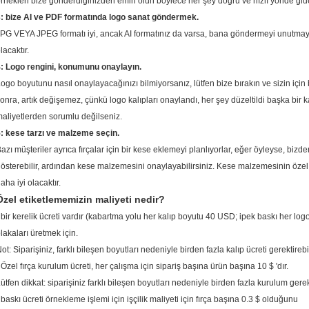
rnekleri bize gönderdiğinizden emin olun böylece her şey doğru ve hızlı yönde gid
: bize AI ve PDF formatında logo sanat göndermek.
PG VEYA JPEG formatı iyi, ancak AI formatınız da varsa, bana göndermeyi unutmayın,
lacaktır.
: Logo rengini, konumunu onaylayın.
ogo boyutunu nasıl onaylayacağınızı bilmiyorsanız, lütfen bize bırakın ve sizin için
onra, artık değişemez, çünkü logo kalıpları onaylandı, her şey düzeltildi başka bir 
aliyetlerden sorumlu değilseniz.
: kese tarzı ve malzeme seçin.
azı müşteriler ayrıca fırçalar için bir kese eklemeyi planlıyorlar, eğer öyleyse, bizden
österebilir, ardından kese malzemesini onaylayabilirsiniz.
Kese malzemesinin özel ö
aha iyi olacaktır.
Özel etiketlememizin maliyeti nedir?
 bir kerelik ücreti vardır (kabartma yolu her kalıp boyutu 40 USD; ipek baskı her lo
lakaları üretmek için.
ot: Siparişiniz, farklı bileşen boyutları nedeniyle birden fazla kalıp ücreti gerektirebil
 Özel fırça kurulum ücreti, her çalışma için sipariş başına ürün başına 10 $ 'dır.
ütfen dikkat: siparişiniz farklı bileşen boyutları nedeniyle birden fazla kurulum gerekt
 baskı ücreti örnekleme işlemi için işçilik maliyeti için fırça başına 0.3 $ olduğunu