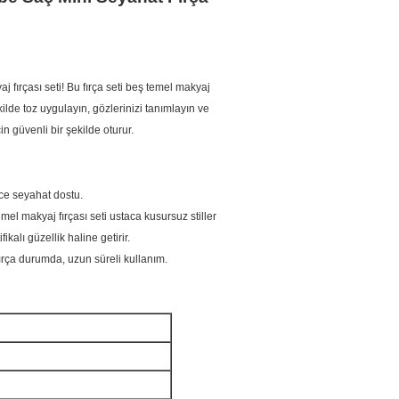
ırçası seti! Bu fırça seti beş temel makyaj
kilde toz uygulayın, gözlerinizi tanımlayın ve
n güvenli bir şekilde oturur.
ece seyahat dostu.
 temel makyaj fırçası seti ustaca kusursuz stiller
ikalı güzellik haline getirir.
ırça durumda, uzun süreli kullanım.