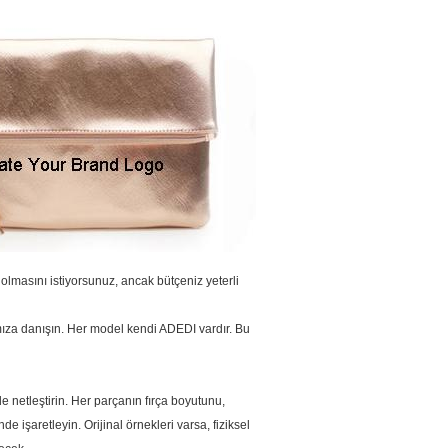
lmasını istiyorsunuz, ancak bütçeniz yeterli
ıza danışın.
Her model kendi ADEDI vardır.
Bu
 netleştirin.
Her parçanın fırça boyutunu,
e işaretleyin. Orijinal örnekleri varsa, fiziksel