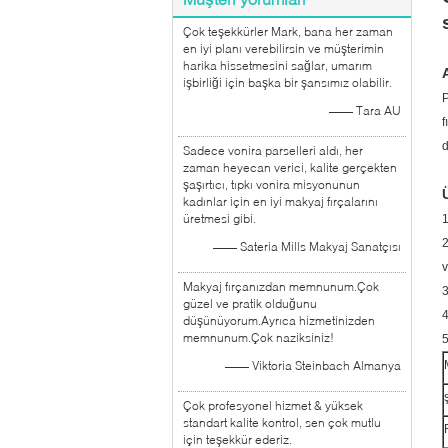
Çok teşekkürler Mark, bana her zaman
en iyi planı verebilirsin ve müşterimin
harika hissetmesini sağlar, umarım
işbirliği için başka bir şansımız olabilir.
P
—— Tara AU
f
d
Sadece vonira parselleri aldı, her
zaman heyecan verici, kalite gerçekten
şaşırtıcı, tıpkı vonira misyonunun
kadınlar için en iyi makyaj fırçalarını
üretmesi gibi.
1
2
—— Sateria Mills Makyaj Sanatçısı
v
Makyaj fırçanızdan memnunum.Çok
3
güzel ve pratik olduğunu
4
düşünüyorum.Ayrıca hizmetinizden
memnunum.Çok naziksiniz!
5
—— Viktoria Steinbach Almanya
Çok profesyonel hizmet & yüksek
standart kalite kontrol, sen çok mutlu
için teşekkür ederiz.