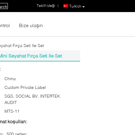
Teklif isteği
|
Turkish
arch
ntrol
Bize ulaşın
ahat Fırça Seti Ile Set
i Seyahat Fırça Seti Ile Set
:
China
Custom Private Label
SGS, SOCIAL BV, INTERTEK
AUDIT
MTS-11
at koşulları:
rı:
500 setleri