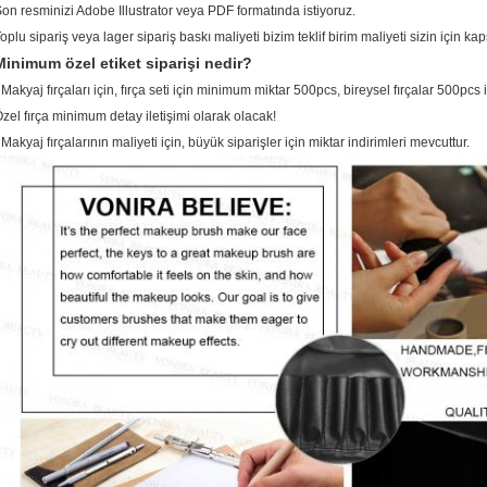
on resminizi Adobe Illustrator veya PDF formatında istiyoruz.
oplu sipariş veya lager sipariş baskı maliyeti bizim teklif birim maliyeti sizin için k
Minimum özel etiket siparişi nedir?
 Makyaj fırçaları için, fırça seti için minimum miktar 500pcs, bireysel fırçalar 500pcs i
zel fırça minimum detay iletişimi olarak olacak!
 Makyaj fırçalarının maliyeti için, büyük siparişler için miktar indirimleri mevcuttur.