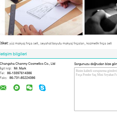
,
,
tiket:
yüz makyaj fırça seti
seyahat boyutu makyaj fırçaları
kozmetik fırça seti
İletişim bilgileri
Changsha Chanmy Cosmetics Co., Ltd
Sorgunuzu doğrudan bize gön
İlgili kişi:
Mr. Mark
Tel:
86-13397614386
Faks:
86-731-85224386