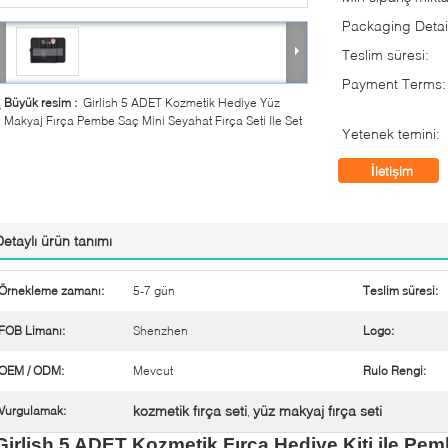
Packaging Detai
Teslim süresi:
Payment Terms:
Büyük resim :
Girlish 5 ADET Kozmetik Hediye Yüz
Makyaj Fırça Pembe Saç Mini Seyahat Fırça Seti Ile Set
Yetenek temini:
İletişim
Detaylı ürün tanımı
Örnekleme zamanı:
5-7 gün
Teslim süresi:
FOB Limanı:
Shenzhen
Logo:
OEM / ODM:
Mevcut
Rulo Rengi:
kozmetik fırça seti
yüz makyaj fırça seti
Vurgulamak:
,
Girlish 5 ADET Kozmetik Fırça Hediye Kiti ile Pe