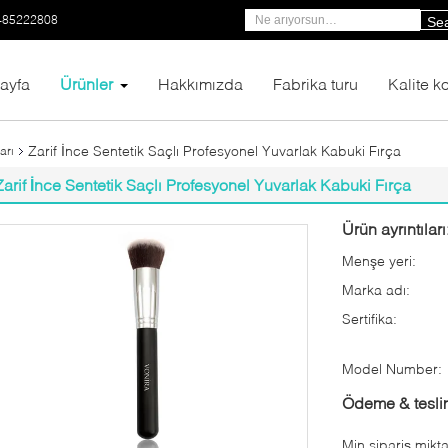
-85222808
Se
ayfa
Ürünler
Hakkımızda
Fabrika turu
Kalite ko
Zarif İnce Sentetik Saçlı Profesyonel Yuvarlak Kabuki Fırça
arı
Zarif İnce Sentetik Saçlı Profesyonel Yuvarlak Kabuki Fırça
Ürün ayrıntıları
Menşe yeri:
Marka adı:
Sertifika:
Model Number:
Ödeme & teslim
Min sipariş mikta