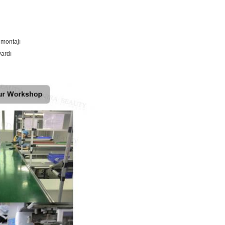
 montajı
vardı