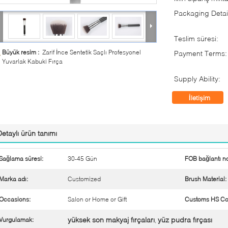
Packaging Detai
Teslim süresi:
Büyük resim :
Zarif İnce Sentetik Saçlı Profesyonel
Payment Terms:
Yuvarlak Kabuki Fırça
Supply Ability:
İletişim
Detaylı ürün tanımı
Sağlama süresi:
30-45 Gün
FOB bağlantı no
Marka adı:
Customized
Brush Material:
Occasions:
Salon or Home or Gift
Customs HS Co
yüksek son makyaj fırçaları
yüz pudra fırçası
Vurgulamak:
,