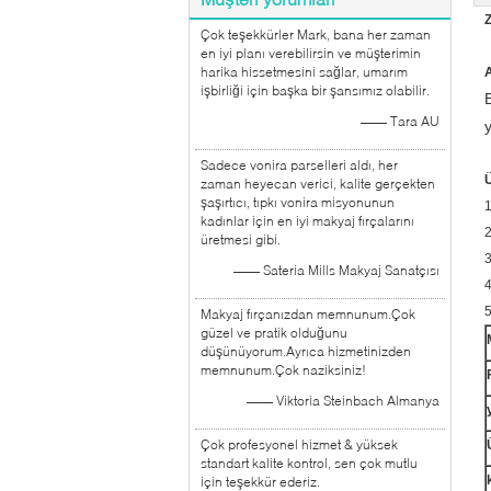
Z
Çok teşekkürler Mark, bana her zaman
en iyi planı verebilirsin ve müşterimin
harika hissetmesini sağlar, umarım
işbirliği için başka bir şansımız olabilir.
—— Tara AU
Sadece vonira parselleri aldı, her
Ü
zaman heyecan verici, kalite gerçekten
şaşırtıcı, tıpkı vonira misyonunun
1
kadınlar için en iyi makyaj fırçalarını
2
üretmesi gibi.
3
—— Sateria Mills Makyaj Sanatçısı
4
5
Makyaj fırçanızdan memnunum.Çok
güzel ve pratik olduğunu
düşünüyorum.Ayrıca hizmetinizden
memnunum.Çok naziksiniz!
—— Viktoria Steinbach Almanya
Çok profesyonel hizmet & yüksek
standart kalite kontrol, sen çok mutlu
için teşekkür ederiz.