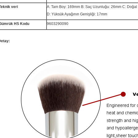
Teknik veri
A: Tam Boy: 169mm B: Saç Uzunluğu: 26mm C: Doğal 
D: Yüksük Ayağının Genişliği: 17mm
Gümrük HS Kodu
9603290090
Detay: