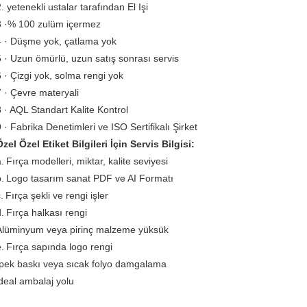
. yetenekli ustalar tarafından El Işi
3 ·% 100 zulüm içermez
4 · Düşme yok, çatlama yok
5 · Uzun ömürlü, uzun satış sonrası servis
6 · Çizgi yok, solma rengi yok
7 · Çevre materyali
8 · AQL Standart Kalite Kontrol
9 · Fabrika Denetimleri ve ISO Sertifikalı Şirket
Özel Özel Etiket Bilgileri İçin Servis Bilgisi:
.
Fırça modelleri, miktar, kalite seviyesi
.
Logo tasarım sanat PDF ve AI Formatı
.
Fırça şekli ve rengi işler
.
Fırça halkası rengi
Alüminyum veya pirinç malzeme yüksük
.
Fırça sapında logo rengi
İpek baskı veya sıcak folyo damgalama
ideal ambalaj yolu