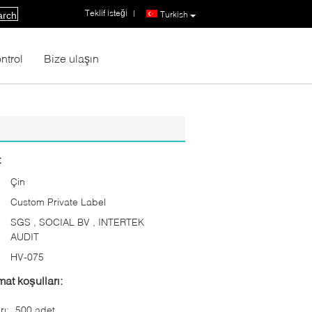
Teklif isteği
|
Turkish
arch
ntrol
Bize ulaşın
:
Çin
Custom Private Label
SGS , SOCIAL BV , INTERTEK
AUDIT
HV-075
at koşulları:
rı:
500 adet