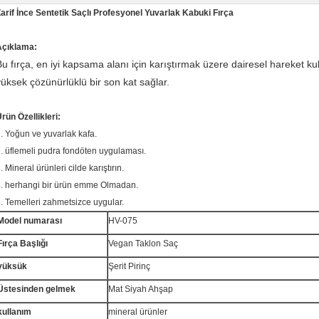
arif İnce Sentetik Saçlı Profesyonel Yuvarlak Kabuki Fırça
Açıklama:
Bu fırça, en iyi kapsama alanı için karıştırmak üzere dairesel hareket ku
yüksek çözünürlüklü bir son kat sağlar.
rün Özellikleri:
. Yoğun ve yuvarlak kafa.
. üflemeli pudra fondöten uygulaması.
. Mineral ürünleri cilde karıştırın.
. herhangi bir ürün emme Olmadan.
. Temelleri zahmetsizce uygular.
Model numarası
HV-075
Fırça Başlığı
Vegan Taklon Saç
yüksük
Şerit Pirinç
Üstesinden gelmek
Mat Siyah Ahşap
kullanım
mineral ürünler