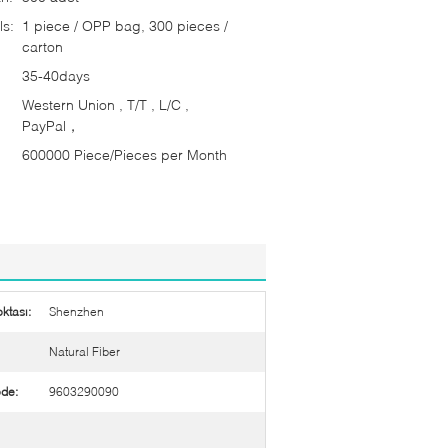
ls:
1 piece / OPP bag, 300 pieces /
carton
35-40days
Western Union , T/T , L/C ,
PayPal，
600000 Piece/Pieces per Month
ktası:
Shenzhen
Natural Fiber
de:
9603290090