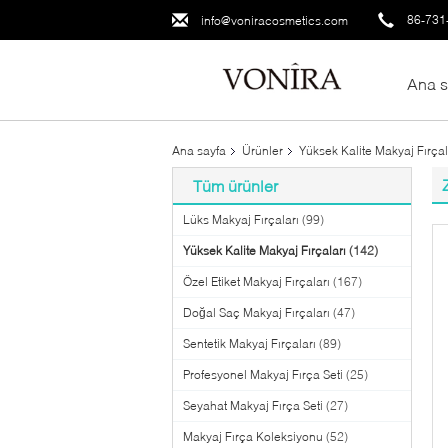
86-731
info@voniracosmetics.com
Ana s
Ana sayfa
Ürünler
Yüksek Kalite Makyaj Fırçal
Tüm ürünler
Lüks Makyaj Fırçaları
(99)
Yüksek Kalite Makyaj Fırçaları
(142)
Özel Etiket Makyaj Fırçaları
(167)
Doğal Saç Makyaj Fırçaları
(47)
Sentetik Makyaj Fırçaları
(89)
Profesyonel Makyaj Fırça Seti
(25)
Seyahat Makyaj Fırça Seti
(27)
Makyaj Fırça Koleksiyonu
(52)