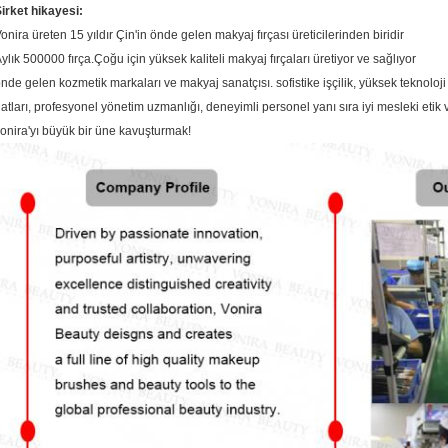
irket hikayesi:
onira üreten 15 yıldır Çin'in önde gelen makyaj fırçası üreticilerinden biridir
ylık 500000 fırça.Çoğu için yüksek kaliteli makyaj fırçaları üretiyor ve sağlıyor
nde gelen kozmetik markaları ve makyaj sanatçısı. sofistike işçilik, yüksek teknoloji
atları, profesyonel yönetim uzmanlığı, deneyimli personel yanı sıra iyi mesleki etik 
onira'yı büyük bir üne kavuşturmak!