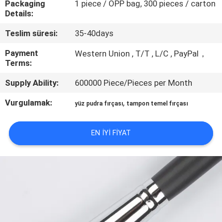
Packaging
1 piece / OPP bag, 300 pieces / carton
KONTROL
Details:
Teslim süresi:
35-40days
SITE
HARITASI
Payment
Western Union , T/T , L/C , PayPal，
Terms:
Supply Ability:
600000 Piece/Pieces per Month
PRIVACY
POLICY
Vurgulamak:
,
yüz pudra fırçası
tampon temel fırçası
EN IYI FIYAT