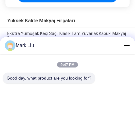
Yüksek Kalite Makyaj Fırçaları
Ekstra Yumuşak Keçi Saçlı Klasik Tam Yuvarlak Kabuki Makyaj
Fırçası
Mark Liu
Vonira Beauty Büyük Fan Keçi Saçı Makyaj Fırçası / Ahşap Saplı
Yüksek Son Makyaj Fırçaları
9:47 PM
Siyah Ahşap Saplı Ultra Yumuşak Keçi Saç Şeffaf Yanak
Makyaj Fırçası
Good day, what product are you looking for?
Popüler Kategoriler
Tüm
Yüksek Kalite 
Lüks Makyaj Fırçaları
Makyaj Fırçaları
Özel Etiket Makyaj 
Doğal Saç Makyaj 
Fırçaları
Fırçaları