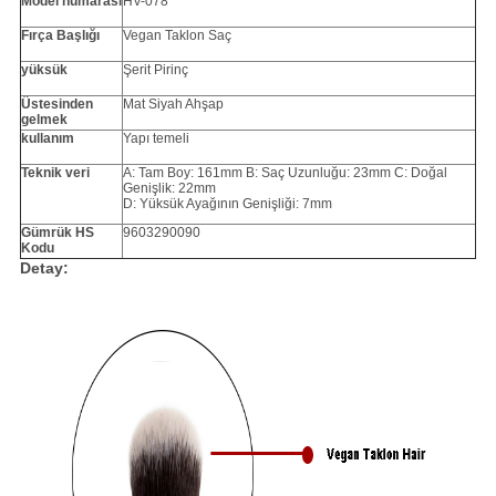
Model numarası
HV-078
Fırça Başlığı
Vegan Taklon Saç
yüksük
Şerit Pirinç
Üstesinden
Mat Siyah Ahşap
gelmek
kullanım
Yapı temeli
Teknik veri
A: Tam Boy: 161mm B: Saç Uzunluğu: 23mm C: Doğal
Genişlik: 22mm
D: Yüksük Ayağının Genişliği: 7mm
Gümrük HS
9603290090
Kodu
Detay: