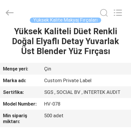
Changsha
Chanmy
Cosmetics
Co.,
Ltd.
Yüksek Kalite Makyaj Fırçaları
All
Rights
Reserved.
Yüksek Kaliteli Düet Renkli
EV
Doğal Elyaflı Detay Yuvarlak
ÜRÜN:%
Üst Blender Yüz Fırçası
S
Menşe yeri:
Çin
HAKKIMIZDA
Marka adı:
Custom Private Label
Sertifika:
SGS , SOCIAL BV , INTERTEK AUDIT
FABRIKA
Model Number:
HV-078
TURU
Min sipariş
500 adet
miktarı:
KALITE