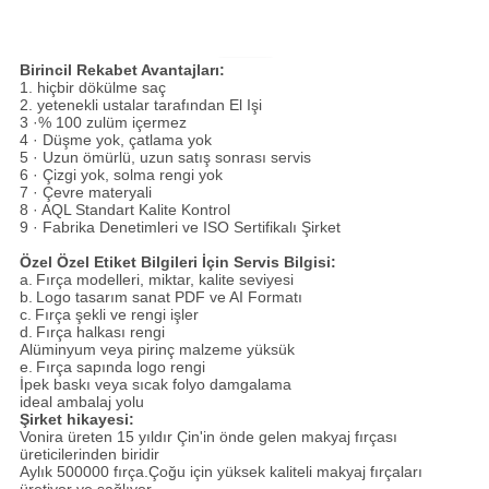
Birincil Rekabet Avantajları:
1. hiçbir dökülme saç
2. yetenekli ustalar tarafından El Işi
3 ·% 100 zulüm içermez
4 · Düşme yok, çatlama yok
5 · Uzun ömürlü, uzun satış sonrası servis
6 · Çizgi yok, solma rengi yok
7 · Çevre materyali
8 · AQL Standart Kalite Kontrol
9 · Fabrika Denetimleri ve ISO Sertifikalı Şirket
Özel Özel Etiket Bilgileri İçin Servis Bilgisi:
a.
Fırça modelleri, miktar, kalite seviyesi
b.
Logo tasarım sanat PDF ve AI Formatı
c.
Fırça şekli ve rengi işler
d.
Fırça halkası rengi
Alüminyum veya pirinç malzeme yüksük
e.
Fırça sapında logo rengi
İpek baskı veya sıcak folyo damgalama
ideal ambalaj yolu
Şirket hikayesi:
Vonira üreten 15 yıldır Çin'in önde gelen makyaj fırçası
üreticilerinden biridir
Aylık 500000 fırça.Çoğu için yüksek kaliteli makyaj fırçaları